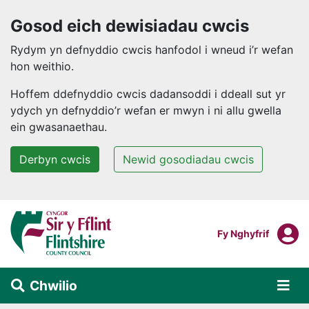
Gosod eich dewisiadau cwcis
Rydym yn defnyddio cwcis hanfodol i wneud i’r wefan
hon weithio.
Hoffem ddefnyddio cwcis dadansoddi i ddeall sut yr
ydych yn defnyddio’r wefan er mwyn i ni allu gwella
ein gwasanaethau.
Derbyn cwcis
Newid gosodiadau cwcis
Neidio i'r prif gynnwys
F
Mewngofnodi I
Fy Nghyfrif
Chwilio