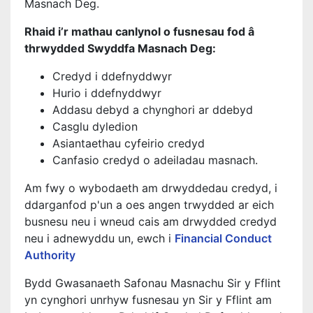
Masnach Deg.
Rhaid i’r mathau canlynol o fusnesau fod â
thrwydded Swyddfa Masnach Deg:
Credyd i ddefnyddwyr
Hurio i ddefnyddwyr
Addasu debyd a chynghori ar ddebyd
Casglu dyledion
Asiantaethau cyfeirio credyd
Canfasio credyd o adeiladau masnach.
Am fwy o wybodaeth am drwyddedau credyd, i
ddarganfod p'un a oes angen trwydded ar eich
busnesu neu i wneud cais am drwydded credyd
neu i adnewyddu un, ewch i
Financial Conduct
Authority
Bydd Gwasanaeth Safonau Masnachu Sir y Fflint
yn cynghori unrhyw fusnesau yn Sir y Fflint am