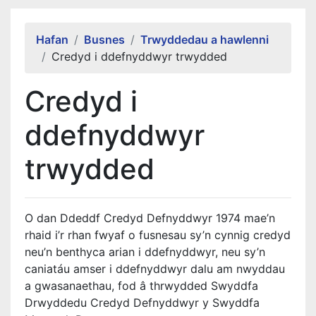
Alert Section
Hafan
Busnes
Trwyddedau a hawlenni
Credyd i ddefnyddwyr trwydded
Credyd i
ddefnyddwyr
trwydded
O dan Ddeddf Credyd Defnyddwyr 1974 mae’n
rhaid i’r rhan fwyaf o fusnesau sy’n cynnig credyd
neu’n benthyca arian i ddefnyddwyr, neu sy’n
caniatáu amser i ddefnyddwyr dalu am nwyddau
a gwasanaethau, fod â thrwydded Swyddfa
Drwyddedu Credyd Defnyddwyr y Swyddfa