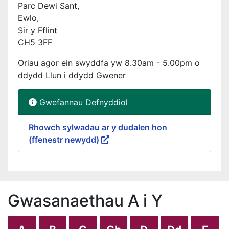
Parc Dewi Sant,
Ewlo,
Sir y Fflint
CH5 3FF
Oriau agor ein swyddfa yw 8.30am - 5.00pm o
ddydd Llun i ddydd Gwener
Gwefannau Defnyddiol
Rhowch sylwadau ar y dudalen hon
(ffenestr newydd)
Gwasanaethau A i Y