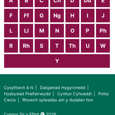
A
B
C
Ch
D
Dd
E
F
Ff
G
Ng
H
I
J
L
Ll
M
N
O
P
Ph
R
Rh
S
T
Th
U
W
Y
Cysylltwch â ni
Datganiad Hygyrchedd
Hysbysiad Preifatrwydd
Cynllun Cyhoeddi
Polisi
Cwcis
Rhowch sylwadau am y dudalen hon
Cyngor Sir y Fflint
2026