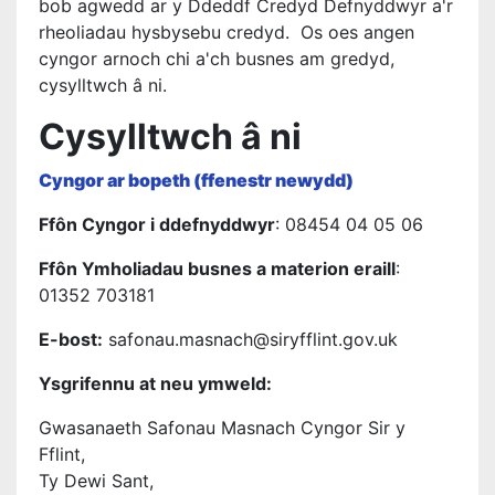
bob agwedd ar y Ddeddf Credyd Defnyddwyr a'r
rheoliadau hysbysebu credyd. Os oes angen
cyngor arnoch chi a'ch busnes am gredyd,
cysylltwch â ni.
Cysylltwch â ni
Cyngor ar bopeth (ffenestr newydd)
Ffôn Cyngor i ddefnyddwyr
: 08454 04 05 06
Ffôn Ymholiadau busnes a materion eraill
:
01352 703181
E-bost:
safonau.masnach@siryfflint.gov.uk
Ysgrifennu at neu ymweld:
Gwasanaeth Safonau Masnach Cyngor Sir y
Fflint,
Ty Dewi Sant,