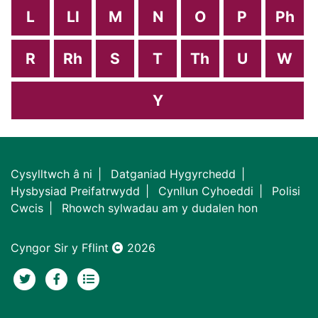
L
Ll
M
N
O
P
Ph
R
Rh
S
T
Th
U
W
Y
Cysylltwch â ni
Datganiad Hygyrchedd
Hysbysiad Preifatrwydd
Cynllun Cyhoeddi
Polisi
Cwcis
Rhowch sylwadau am y dudalen hon
Cyngor Sir y Fflint
2026