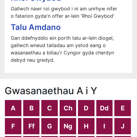
Gallwch nawr roi gwybod i ni am unrhyw nifer
o faterion gyda'n offer ar-lein 'Rhoi Gwybod'
Talu Amdano
Gan ddefnyddio ein porth talu ar-lein diogel,
gallwch wneud taliadau am ystod eang o
wasanaethau a biliau'r Cyngor gyda cherdyn
debyd neu gredyd.
Gwasanaethau A i Y
A
B
C
Ch
D
Dd
E
F
Ff
G
Ng
H
I
J