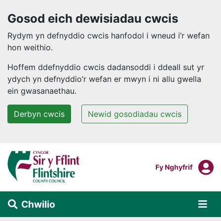
Gosod eich dewisiadau cwcis
Rydym yn defnyddio cwcis hanfodol i wneud i’r wefan
hon weithio.
Hoffem ddefnyddio cwcis dadansoddi i ddeall sut yr
ydych yn defnyddio’r wefan er mwyn i ni allu gwella
ein gwasanaethau.
Derbyn cwcis
Newid gosodiadau cwcis
Neidio i'r prif gynnwys
F
Mewngofnodi I
Fy Nghyfrif
Chwilio