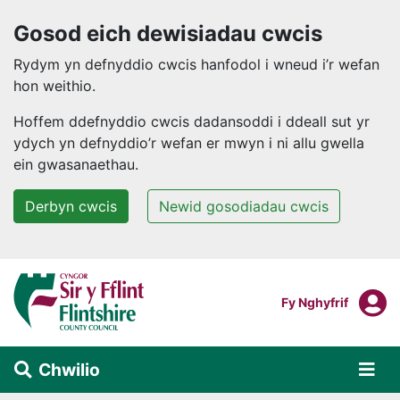
Gosod eich dewisiadau cwcis
Rydym yn defnyddio cwcis hanfodol i wneud i’r wefan
hon weithio.
Hoffem ddefnyddio cwcis dadansoddi i ddeall sut yr
ydych yn defnyddio’r wefan er mwyn i ni allu gwella
ein gwasanaethau.
Derbyn cwcis
Newid gosodiadau cwcis
Neidio i'r prif gynnwys
F
Mewngofnodi I
Fy Nghyfrif
Chwilio