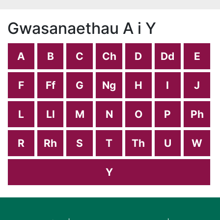
Gwasanaethau A i Y
A
B
C
Ch
D
Dd
E
F
Ff
G
Ng
H
I
J
L
Ll
M
N
O
P
Ph
R
Rh
S
T
Th
U
W
Y