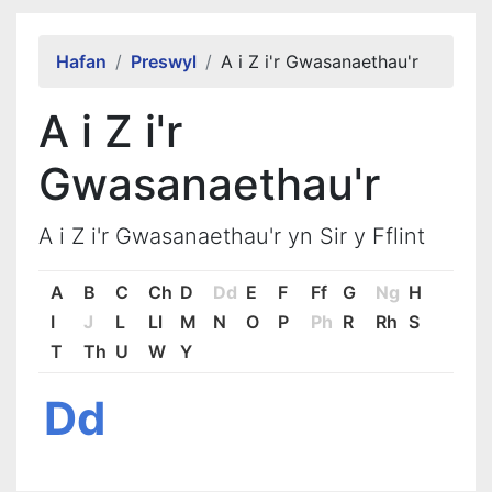
Alert Section
Hafan
Preswyl
A i Z i'r Gwasanaethau'r
A i Z i'r
Gwasanaethau'r
A i Z i'r Gwasanaethau'r yn Sir y Fflint
A
B
C
Ch
D
Dd
E
F
Ff
G
Ng
H
I
J
L
Ll
M
N
O
P
Ph
R
Rh
S
T
Th
U
W
Y
Dd