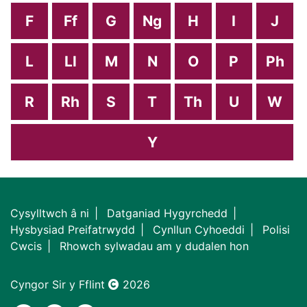
F
Ff
G
Ng
H
I
J
L
Ll
M
N
O
P
Ph
R
Rh
S
T
Th
U
W
Y
Cysylltwch â ni
Datganiad Hygyrchedd
Hysbysiad Preifatrwydd
Cynllun Cyhoeddi
Polisi
Cwcis
Rhowch sylwadau am y dudalen hon
Cyngor Sir y Fflint
2026