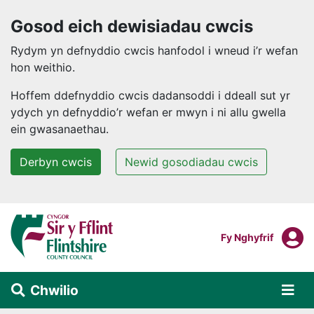
Gosod eich dewisiadau cwcis
Rydym yn defnyddio cwcis hanfodol i wneud i’r wefan
hon weithio.
Hoffem ddefnyddio cwcis dadansoddi i ddeall sut yr
ydych yn defnyddio’r wefan er mwyn i ni allu gwella
ein gwasanaethau.
Derbyn cwcis
Newid gosodiadau cwcis
Neidio i'r prif gynnwys
F
Mewngofnodi I
Fy Nghyfrif
Chwilio