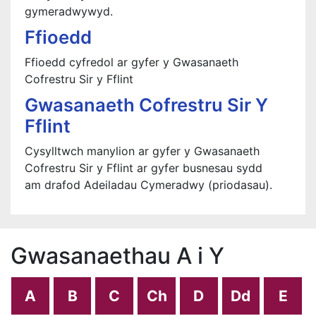
gymeradwywyd.
Ffioedd
Ffioedd cyfredol ar gyfer y Gwasanaeth
Cofrestru Sir y Fflint
Gwasanaeth Cofrestru Sir Y
Fflint
Cysylltwch manylion ar gyfer y Gwasanaeth
Cofrestru Sir y Fflint ar gyfer busnesau sydd
am drafod Adeiladau Cymeradwy (priodasau).
Gwasanaethau A i Y
A
B
C
Ch
D
Dd
E