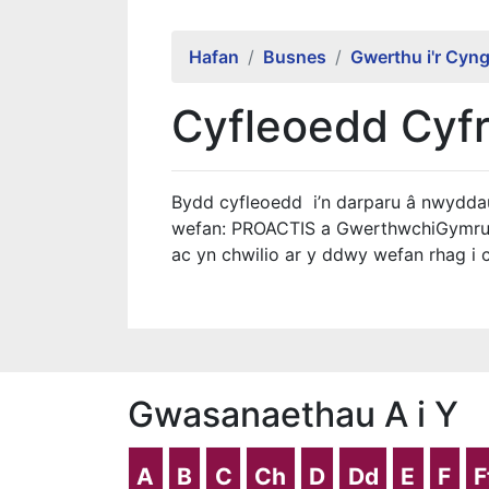
Hafan
Busnes
Gwerthu i'r Cyn
Cyfleoedd Cyfr
Bydd cyfleoedd i’n darparu â nwydda
wefan: PROACTIS a GwerthwchiGymru
ac yn chwilio ar y ddwy wefan rhag i c
Gwasanaethau A i Y
A
B
C
Ch
D
Dd
E
F
F