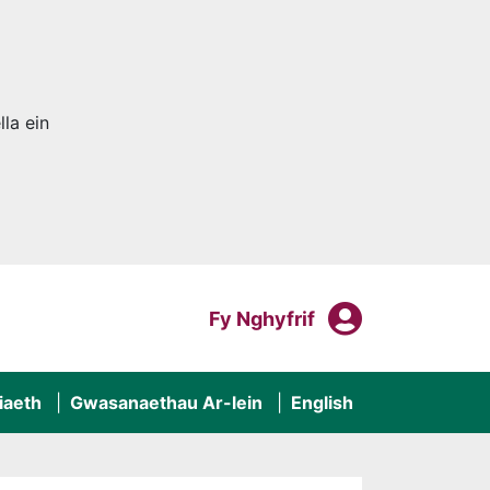
la ein
Fy Nghyf
Mewngofnodi I
Fy Nghyfrif
iaeth
Gwasanaethau Ar-lein
English