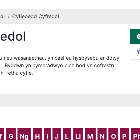
gor
Cyfleoedd Cyfredol
edol
Y
u neu wasanaethau, yn cael eu hysbysebu ar ddwy
. Byddwn yn cymeradwyo eich bod yn cofrestru
hi fethu cyfle.
f
G
Ng
H
I
J
L
Ll
M
N
O
P
P