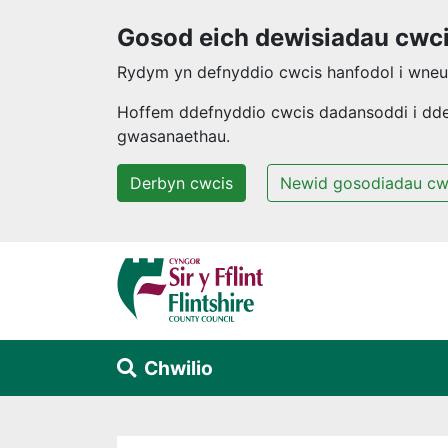
Gosod eich dewisiadau cwc
Rydym yn defnyddio cwcis hanfodol i wneud
Hoffem ddefnyddio cwcis dadansoddi i ddeal
gwasanaethau.
Derbyn cwcis
Newid gosodiadau cw
Neidio i'r prif gynnwys
Chwilio
Alert Section