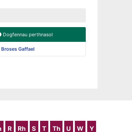
Dogfennau perthnasol
 Broses Gaffael
h
R
Rh
S
T
Th
U
W
Y