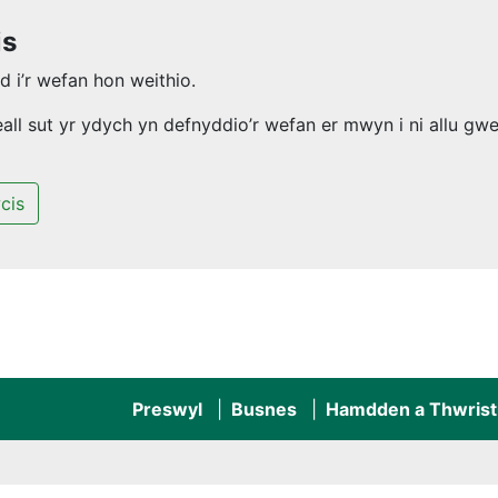
is
 i’r wefan hon weithio.
l sut yr ydych yn defnyddio’r wefan er mwyn i ni allu gwel
cis
Preswyl
Busnes
Hamdden a Thwrist