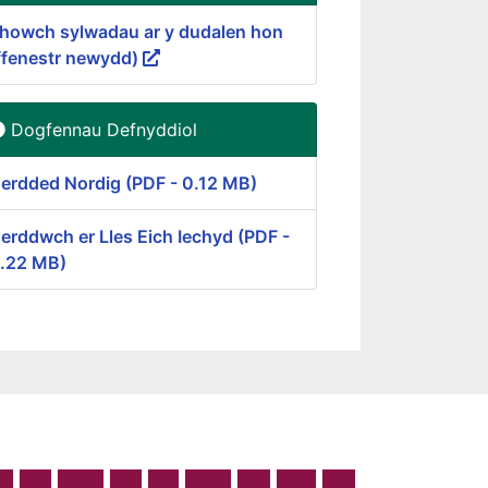
howch sylwadau ar y dudalen hon
ffenestr newydd)
Dogfennau Defnyddiol
erdded Nordig (PDF - 0.12 MB)
erddwch er Lles Eich Iechyd (PDF -
.22 MB)