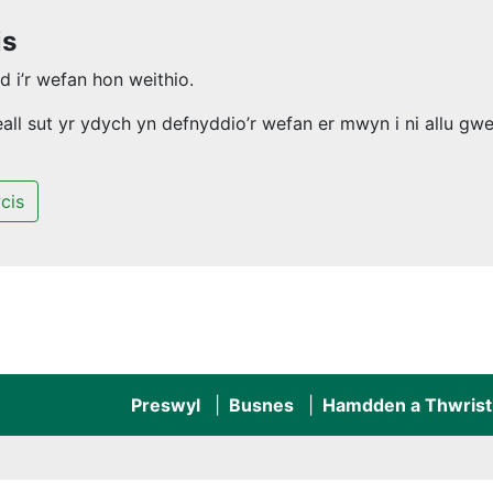
is
 i’r wefan hon weithio.
l sut yr ydych yn defnyddio’r wefan er mwyn i ni allu gwel
cis
Preswyl
Busnes
Hamdden a Thwrist