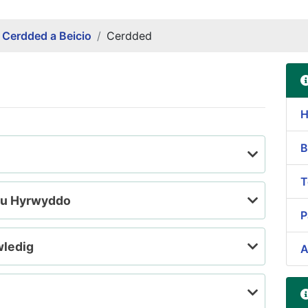
Cerdded a Beicio
Cerdded
H
B
T
 eu Hyrwyddo
P
wledig
A