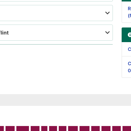
R
(
lint
C
C
0