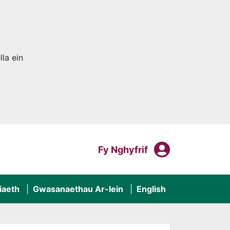
la ein
Fy Nghyf
Mewngofnodi I
Fy Nghyfrif
iaeth
Gwasanaethau Ar-lein
English