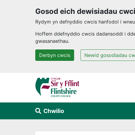
Gosod eich dewisiadau cwc
Rydym yn defnyddio cwcis hanfodol i wneud
Hoffem ddefnyddio cwcis dadansoddi i ddeal
gwasanaethau.
Derbyn cwcis
Newid gosodiadau cw
Neidio i'r prif gynnwys
Chwilio
Alert Section