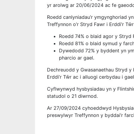
yr arolwg ar 20/06/2024 ac fe gaeod
Roedd canlyniadau’r ymgynghoriad yn 
Treffynnon o’r Stryd Fawr i Erddi’r Tŵ
Roedd 74% o blaid agor y Stryd 
Roedd 81% o blaid symud y farch
Dywedodd 72% y byddent yn ymwe
pharcio ar gael.
Dechreuodd y Gwasanaethau Stryd y bro
Erddi’r Tŵr ac i alluogi cerbydau i ga
Cyflwynwyd hysbysiadau yn y Flintshi
statudol o 21 diwrnod.
Ar 27/09/2024 cyhoeddwyd Hysbysiad 
preswylwyr Treffynnon y byddai’r farc