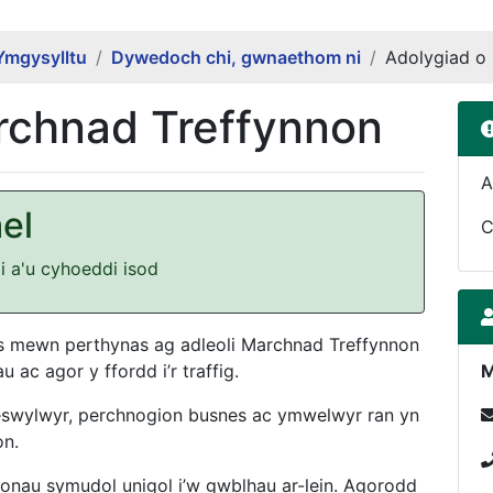
Ymgysylltu
Dywedoch chi, gwnaethom ni
Adolygiad o
rchnad Treffynnon
A
el
C
 a'u cyhoeddi isod
mewn perthynas ag adleoli Marchnad Treffynnon
u ac agor y ffordd i’r traffig.
M
swylwyr, perchnogion busnes ac ymwelwyr ran yn
on.
nau symudol unigol i’w gwblhau ar-lein. Agorodd