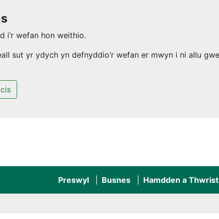
is
 i’r wefan hon weithio.
l sut yr ydych yn defnyddio’r wefan er mwyn i ni allu gwel
cis
Preswyl
Busnes
Hamdden a Thwrist