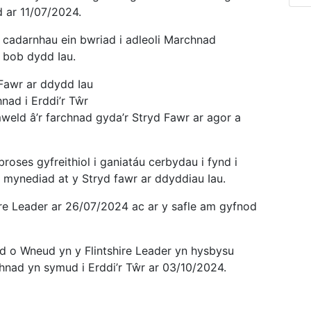
d ar 11/07/2024.
cadarnhau ein bwriad i adleoli Marchnad
r bob dydd Iau.
Fawr ar ddydd Iau
nad i Erddi’r Tŵr
ld â’r farchnad gyda’r Stryd Fawr ar agor a
ses gyfreithiol i ganiatáu cerbydau i fynd i
el mynediad at y Stryd fawr ar ddyddiau Iau.
re Leader ar 26/07/2024 ac ar y safle am gyfnod
o Wneud yn y Flintshire Leader yn hysbysu
hnad yn symud i Erddi’r Tŵr ar 03/10/2024.