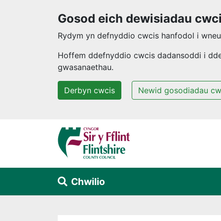
Gosod eich dewisiadau cwc
Rydym yn defnyddio cwcis hanfodol i wneud
Hoffem ddefnyddio cwcis dadansoddi i ddeal
gwasanaethau.
Derbyn cwcis
Newid gosodiadau cw
Neidio i'r prif gynnwys
Chwilio
Alert Section