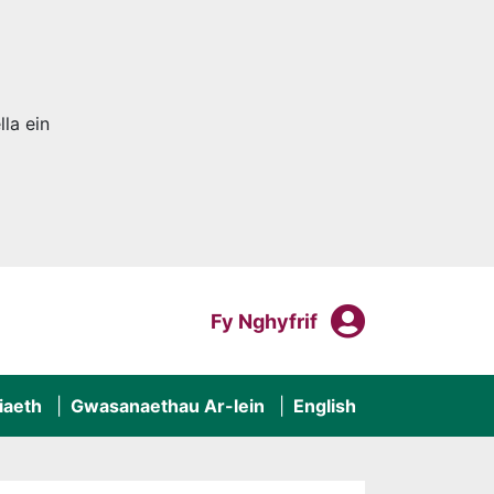
la ein
Fy Nghyf
Mewngofnodi I
Fy Nghyfrif
iaeth
Gwasanaethau Ar-lein
English