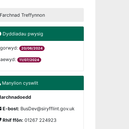
 Farchnad Treffynnon
Dyddiadau pwysig
gorwyd:
20/06/2024
aewyd:
11/07/2024
Manylion cyswllt
archnadoedd
E-bost:
BusDev@siryfflint.gov.uk
Rhif ffôn:
01267 224923