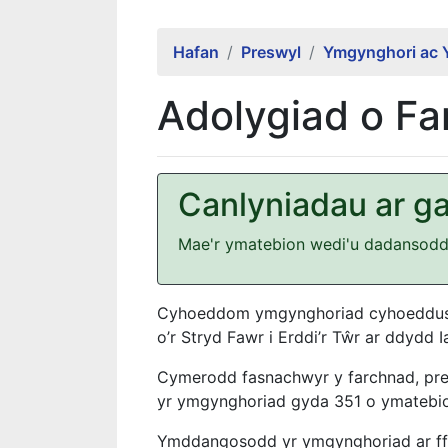
Hafan
Preswyl
Ymgynghori ac 
Adolygiad o Fa
Canlyniadau ar ga
Mae'r ymatebion wedi'u dadansoddi
Cyhoeddom ymgynghoriad cyhoeddus 
o’r Stryd Fawr i Erddi’r Tŵr ar ddydd Ia
Cymerodd fasnachwyr y farchnad, pre
yr ymgynghoriad gyda 351 o ymatebi
Ymddangosodd yr ymgynghoriad ar ffo