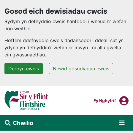
Gosod eich dewisiadau cwcis
Rydym yn defnyddio cwcis hanfodol i wneud i’r wefan
hon weithio.
Hoffem ddefnyddio cwcis dadansoddi i ddeall sut yr
ydych yn defnyddio’r wefan er mwyn i ni allu gwella
ein gwasanaethau.
Derbyn cwcis
Newid gosodiadau cwcis
Neidio i'r prif gynnwys
F
Mewngofnodi I
Fy Nghyfrif
Chwilio