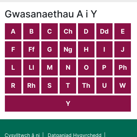
Gwasanaethau A i Y
A
B
C
Ch
D
Dd
E
F
Ff
G
Ng
H
I
J
L
Ll
M
N
O
P
Ph
R
Rh
S
T
Th
U
W
Y
Cysylltwch â ni
Datganiad Hygyrchedd