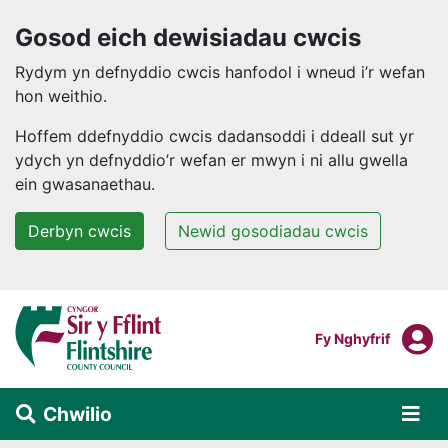
Gosod eich dewisiadau cwcis
Rydym yn defnyddio cwcis hanfodol i wneud i’r wefan
hon weithio.
Hoffem ddefnyddio cwcis dadansoddi i ddeall sut yr
ydych yn defnyddio’r wefan er mwyn i ni allu gwella
ein gwasanaethau.
Derbyn cwcis
Newid gosodiadau cwcis
Neidio i'r prif gynnwys
F
Mewngofnodi I
Fy Nghyfrif
Chwilio