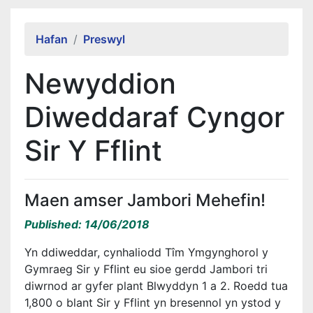
Alert Section
Hafan
Preswyl
Newyddion
Diweddaraf Cyngor
Sir Y Fflint
Maen amser Jambori Mehefin!
Published: 14/06/2018
Yn ddiweddar, cynhaliodd Tîm Ymgynghorol y
Gymraeg Sir y Fflint eu sioe gerdd Jambori tri
diwrnod ar gyfer plant Blwyddyn 1 a 2. Roedd tua
1,800 o blant Sir y Fflint yn bresennol yn ystod y