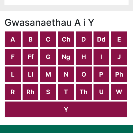
Gwasanaethau A i Y
A
B
C
Ch
D
Dd
E
F
Ff
G
Ng
H
I
J
L
Ll
M
N
O
P
Ph
R
Rh
S
T
Th
U
W
Y