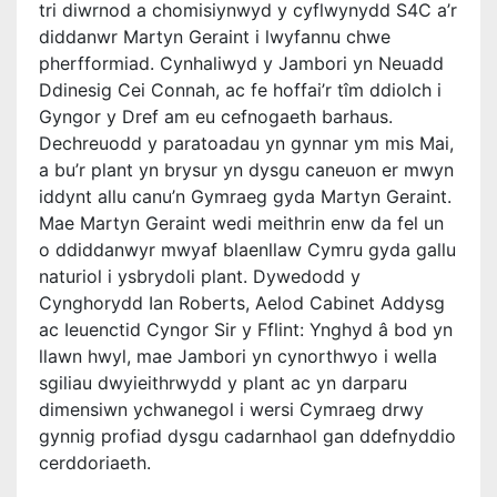
tri diwrnod a chomisiynwyd y cyflwynydd S4C a’r
diddanwr Martyn Geraint i lwyfannu chwe
pherfformiad. Cynhaliwyd y Jambori yn Neuadd
Ddinesig Cei Connah, ac fe hoffai’r tîm ddiolch i
Gyngor y Dref am eu cefnogaeth barhaus.
Dechreuodd y paratoadau yn gynnar ym mis Mai,
a bu’r plant yn brysur yn dysgu caneuon er mwyn
iddynt allu canu’n Gymraeg gyda Martyn Geraint.
Mae Martyn Geraint wedi meithrin enw da fel un
o ddiddanwyr mwyaf blaenllaw Cymru gyda gallu
naturiol i ysbrydoli plant. Dywedodd y
Cynghorydd Ian Roberts, Aelod Cabinet Addysg
ac Ieuenctid Cyngor Sir y Fflint: Ynghyd â bod yn
llawn hwyl, mae Jambori yn cynorthwyo i wella
sgiliau dwyieithrwydd y plant ac yn darparu
dimensiwn ychwanegol i wersi Cymraeg drwy
gynnig profiad dysgu cadarnhaol gan ddefnyddio
cerddoriaeth.