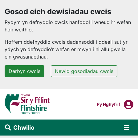
Gosod eich dewisiadau cwcis
Rydym yn defnyddio cwcis hanfodol i wneud i’r wefan
hon weithio.
Hoffem ddefnyddio cwcis dadansoddi i ddeall sut yr
ydych yn defnyddio’r wefan er mwyn i ni allu gwella
ein gwasanaethau.
Derbyn cwcis
Newid gosodiadau cwcis
Neidio i'r prif gynnwys
F
Mewngofnodi I
Fy Nghyfrif
Chwilio