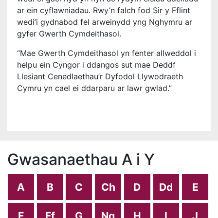
ar ein cyflawniadau. Rwy’n falch fod Sir y Fflint
wedi’i gydnabod fel arweinydd yng Nghymru ar
gyfer Gwerth Cymdeithasol.
“Mae Gwerth Cymdeithasol yn fenter allweddol i
helpu ein Cyngor i ddangos sut mae Deddf
Llesiant Cenedlaethau’r Dyfodol Llywodraeth
Cymru yn cael ei ddarparu ar lawr gwlad.”
Gwasanaethau A i Y
A
B
C
Ch
D
Dd
E
F
Ff
G
Ng
H
I
J