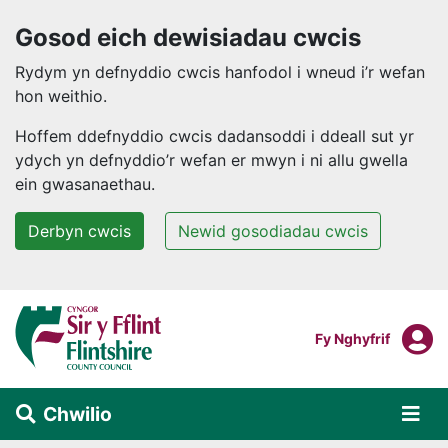
Gosod eich dewisiadau cwcis
Rydym yn defnyddio cwcis hanfodol i wneud i’r wefan
hon weithio.
Hoffem ddefnyddio cwcis dadansoddi i ddeall sut yr
ydych yn defnyddio’r wefan er mwyn i ni allu gwella
ein gwasanaethau.
Derbyn cwcis
Newid gosodiadau cwcis
Neidio i'r prif gynnwys
F
Mewngofnodi I
Fy Nghyfrif
Chwilio