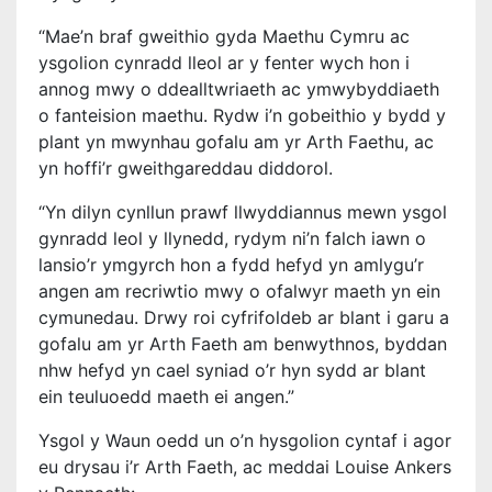
“Mae’n braf gweithio gyda Maethu Cymru ac
ysgolion cynradd lleol ar y fenter wych hon i
annog mwy o ddealltwriaeth ac ymwybyddiaeth
o fanteision maethu. Rydw i’n gobeithio y bydd y
plant yn mwynhau gofalu am yr Arth Faethu, ac
yn hoffi’r gweithgareddau diddorol.
“Yn dilyn cynllun prawf llwyddiannus mewn ysgol
gynradd leol y llynedd, rydym ni’n falch iawn o
lansio’r ymgyrch hon a fydd hefyd yn amlygu’r
angen am recriwtio mwy o ofalwyr maeth yn ein
cymunedau. Drwy roi cyfrifoldeb ar blant i garu a
gofalu am yr Arth Faeth am benwythnos, byddan
nhw hefyd yn cael syniad o’r hyn sydd ar blant
ein teuluoedd maeth ei angen.”
Ysgol y Waun oedd un o’n hysgolion cyntaf i agor
eu drysau i’r Arth Faeth, ac meddai Louise Ankers