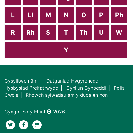
L
Ll
M
N
O
P
Ph
R
Rh
S
T
Th
U
W
Y
Cysylltwch â ni
Datganiad Hygyrchedd
Hysbysiad Preifatrwydd
Cynllun Cyhoeddi
Polisi
Cwcis
Rhowch sylwadau am y dudalen hon
Cyngor Sir y Fflint
2026