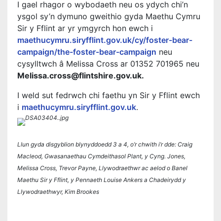
I gael rhagor o wybodaeth neu os ydych chi’n
ysgol sy’n dymuno gweithio gyda Maethu Cymru
Sir y Fflint ar yr ymgyrch hon ewch i
maethucymru.siryfflint.gov.uk/cy/foster-bear-
campaign/the-foster-bear-campaign
neu
cysylltwch â Melissa Cross ar 01352 701965 neu
Melissa.cross@flintshire.gov.uk.
I weld sut fedrwch chi faethu yn Sir y Fflint ewch
i
maethucymru.siryfflint.gov.uk
.
Llun gyda disgyblion blynyddoedd 3 a 4, o’r chwith i’r dde: Craig
Macleod, Gwasanaethau Cymdeithasol Plant, y Cyng. Jones,
Melissa Cross, Trevor Payne, Llywodraethwr ac aelod o Banel
Maethu Sir y Fflint, y Pennaeth Louise Ankers a Chadeirydd y
Llywodraethwyr, Kim Brookes