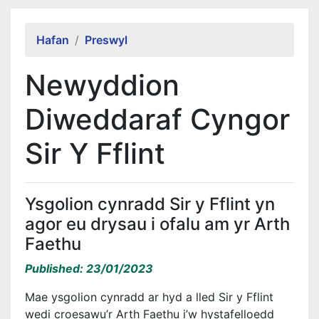
Alert Section
Hafan
Preswyl
Newyddion
Diweddaraf Cyngor
Sir Y Fflint
Ysgolion cynradd Sir y Fflint yn
agor eu drysau i ofalu am yr Arth
Faethu
Published: 23/01/2023
Mae ysgolion cynradd ar hyd a lled Sir y Fflint
wedi croesawu’r Arth Faethu i’w hystafelloedd