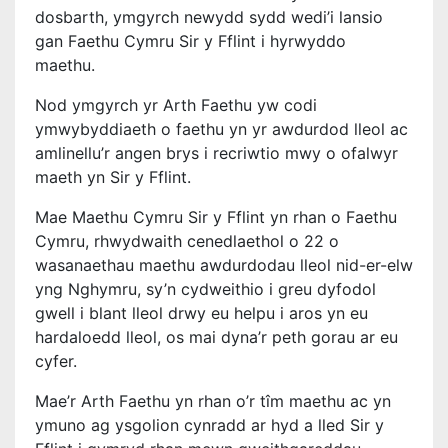
dosbarth, ymgyrch newydd sydd wedi’i lansio
gan Faethu Cymru Sir y Fflint i hyrwyddo
maethu.
Nod ymgyrch yr Arth Faethu yw codi
ymwybyddiaeth o faethu yn yr awdurdod lleol ac
amlinellu’r angen brys i recriwtio mwy o ofalwyr
maeth yn Sir y Fflint.
Mae Maethu Cymru Sir y Fflint yn rhan o Faethu
Cymru, rhwydwaith cenedlaethol o 22 o
wasanaethau maethu awdurdodau lleol nid-er-elw
yng Nghymru, sy’n cydweithio i greu dyfodol
gwell i blant lleol drwy eu helpu i aros yn eu
hardaloedd lleol, os mai dyna’r peth gorau ar eu
cyfer.
Mae’r Arth Faethu yn rhan o’r tîm maethu ac yn
ymuno ag ysgolion cynradd ar hyd a lled Sir y