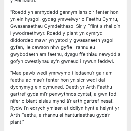
y Pennaeth:
“Roedd yn anrhydedd gennym lansio’r fenter hon
yn ein hysgol, gydag ymwelwyr o Faethu Cymru,
Gwasanaethau Cymdeithasol Sir y Fflint a rhai o’n
llywodraethwyr. Roedd y plant yn cymryd
diddordeb mawr yn ystod y gwasanaeth ysgol
gyfan, lle cawson nhw gyfle i rannu eu
gwybodaeth am faethu, dysgu ffeithiau newydd a
gofyn cwestiynau sy’n gwneud i rywun feddwl.
“Mae pawb wedi ymrwymo i ledaenu’r gair am
faethu ac mae’r fenter hon yn sicr wedi dal
dychymyg ein cymuned. Daeth yr Arth Faethu
gartref gyda mi’r penwythnos cyntaf, a gwn fod
nifer o blant eisiau mynd â’r arth gartref nesaf.
Rydw i’n edrych ymlaen at ddilyn hynt a helynt yr
Arth Faethu, a rhannu ei hanturiaethau gyda’r
plant.”