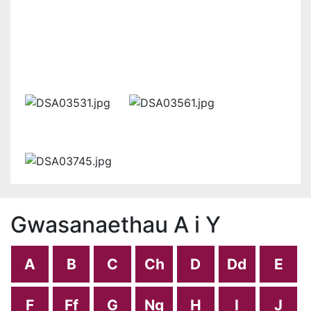
Gwasanaethau A i Y
A
B
C
Ch
D
Dd
E
F
Ff
G
Ng
H
I
J