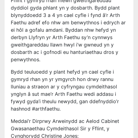
Fflint i gymryd rhan mewn gweithgareddau
dyddiol gyda phlant yn y dosbarth. Bydd plant
blynyddoedd 3 a 4 yn cael cyfle i fynd â’r Arth
Faethu adref efo nhw am benwythnos i edrych ar
ei hôl a gofalu amdani. Byddan nhw hefyd yn
derbyn Llyfryn yr Arth Faethu sy’n cynnwys
gweithgareddau llawn hwyl i’w gwneud yn y
dosbarth ac i gofnodi eu hanturiaethau dros y
penwythnos.
Bydd teuluoedd y plant hefyd yn cael cyfle i
gymryd rhan yn yr ymgyrch hon drwy rannu
lluniau a straeon ar y cyfryngau cymdeithasol
ynglyn â sut mae’r Arth Faethu wedi addasu i
fywyd gyda’i theulu newydd, gan ddefnyddio’r
hashnod #arthfaethu.
Meddai’r Dirprwy Arweinydd ac Aelod Cabinet
Gwasanaethau Cymdeithasol Sir y Fflint, y
Cynghorydd Christine Jones: