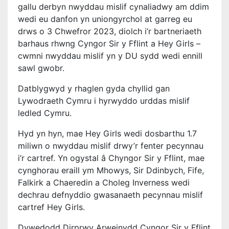
gallu derbyn nwyddau mislif cynaliadwy am ddim
wedi eu danfon yn uniongyrchol at garreg eu
drws o 3 Chwefror 2023, diolch i’r bartneriaeth
barhaus rhwng Cyngor Sir y Fflint a Hey Girls –
cwmni nwyddau mislif yn y DU sydd wedi ennill
sawl gwobr.
Datblygwyd y rhaglen gyda chyllid gan
Lywodraeth Cymru i hyrwyddo urddas mislif
ledled Cymru.
Hyd yn hyn, mae Hey Girls wedi dosbarthu 1.7
miliwn o nwyddau mislif drwy’r fenter pecynnau
i’r cartref. Yn ogystal â Chyngor Sir y Fflint, mae
cynghorau eraill ym Mhowys, Sir Ddinbych, Fife,
Falkirk a Chaeredin a Choleg Inverness wedi
dechrau defnyddio gwasanaeth pecynnau mislif
cartref Hey Girls.
Dywedodd Dirprwy Arweinydd Cyngor Sir y Fflint