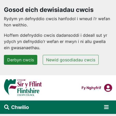
Gosod eich dewisiadau cwcis
Rydym yn defnyddio cwcis hanfodol i wneud i’r wefan
hon weithio.
Hoffem ddefnyddio cwcis dadansoddi i ddeall sut yr
ydych yn defnyddio’r wefan er mwyn i ni allu gwella
ein gwasanaethau.
Derbyn cwcis
Newid gosodiadau cwcis
Neidio i'r prif gynnwys
F
Mewngofnodi I
Fy Nghyfrif
Chwilio