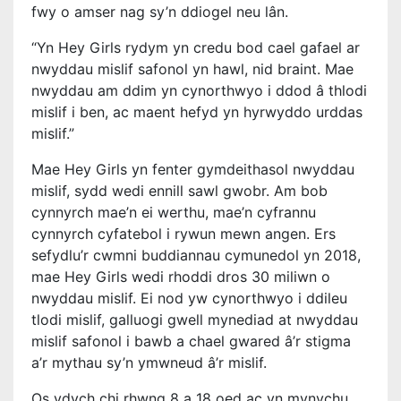
fwy o amser nag sy’n ddiogel neu lân.
“Yn Hey Girls rydym yn credu bod cael gafael ar
nwyddau mislif safonol yn hawl, nid braint. Mae
nwyddau am ddim yn cynorthwyo i ddod â thlodi
mislif i ben, ac maent hefyd yn hyrwyddo urddas
mislif.”
Mae Hey Girls yn fenter gymdeithasol nwyddau
mislif, sydd wedi ennill sawl gwobr. Am bob
cynnyrch mae’n ei werthu, mae’n cyfrannu
cynnyrch cyfatebol i rywun mewn angen. Ers
sefydlu’r cwmni buddiannau cymunedol yn 2018,
mae Hey Girls wedi rhoddi dros 30 miliwn o
nwyddau mislif. Ei nod yw cynorthwyo i ddileu
tlodi mislif, galluogi gwell mynediad at nwyddau
mislif safonol i bawb a chael gwared â’r stigma
a’r mythau sy’n ymwneud â’r mislif.
Os ydych chi rhwng 8 a 18 oed ac yn mynychu