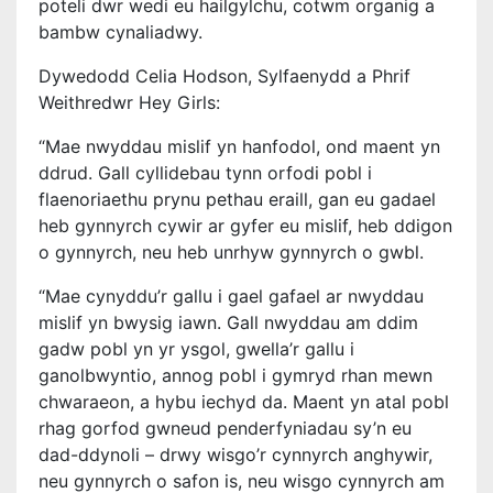
poteli dwr wedi eu hailgylchu, cotwm organig a
bambw cynaliadwy.
Dywedodd Celia Hodson, Sylfaenydd a Phrif
Weithredwr Hey Girls:
“Mae nwyddau mislif yn hanfodol, ond maent yn
ddrud. Gall cyllidebau tynn orfodi pobl i
flaenoriaethu prynu pethau eraill, gan eu gadael
heb gynnyrch cywir ar gyfer eu mislif, heb ddigon
o gynnyrch, neu heb unrhyw gynnyrch o gwbl.
“Mae cynyddu’r gallu i gael gafael ar nwyddau
mislif yn bwysig iawn. Gall nwyddau am ddim
gadw pobl yn yr ysgol, gwella’r gallu i
ganolbwyntio, annog pobl i gymryd rhan mewn
chwaraeon, a hybu iechyd da. Maent yn atal pobl
rhag gorfod gwneud penderfyniadau sy’n eu
dad-ddynoli – drwy wisgo’r cynnyrch anghywir,
neu gynnyrch o safon is, neu wisgo cynnyrch am