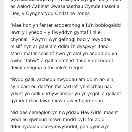
ac Aelod Cabinet Gwasanaethau Cymdeithasol a
Lles, y Cynghorydd Christine Jones:
“Mae hon yn fenter ardderchog a fu’n boblogaidd
iawn y llynedd – y flwyddyn gyntaf i ni ei
chynnal. Rwy’n llwyr gefnogi bod y nwyddau
mislif hyn ar gael am ddim i’n dysgwyr ifanc.
Mae’r mater sensitif hwn yn aml yn anodd ac yn
bwnc “tabw”, a gall merched ifanc yn benodol
deimlo stigma a theimlo’n fregus.
“Bydd gallu archebu nwyddau am ddim ar-lein,
sy’n cael eu danfon i’w cartref, yn sicrhau nad
ydynt yn colli unrhyw amser yn yr ysgol, a gallant
gymryd rhan lawn mewn gweithgareddau.”
Nid oes cemegion yn nwyddau Hey Girls, maent
wedi eu gwneud mewn modd cyfrifol ac o
ddeunyddiau eco-ymwybodol, gan gynnwys