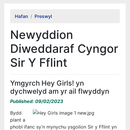
Alert Section
Hafan
Preswyl
Newyddion
Diweddaraf Cyngor
Sir Y Fflint
Ymgyrch Hey Girls! yn
dychwelyd am yr ail flwyddyn
Published: 09/02/2023
Bydd
plant a
phobl ifanc sy’n mynychu ysgolion Sir y Fflint yn