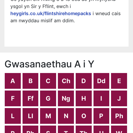
ysgol yn Sir y Fflint, ewch i
heygirls.co.uk/flintshirehomepacks
i wneud cais
am nwyddau mislif am ddim.
Gwasanaethau A i Y
A
B
C
Ch
D
Dd
E
F
Ff
G
Ng
H
I
J
L
Ll
M
N
O
P
Ph