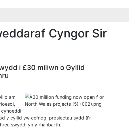
eddaraf Cyngor Sir
wydd i £30 miliwn o Gyllid
mru
ilio am
loesol, i
l cyhoeddi
od y cyllid yw cefnogi prosiectau sydd â'r
chreu swyddi yn y rhanbarth.