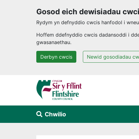
Gosod eich dewisiadau cwc
Rydym yn defnyddio cwcis hanfodol i wneud
Hoffem ddefnyddio cwcis dadansoddi i ddeal
gwasanaethau.
Derbyn cwcis
Newid gosodiadau cw
Neidio i'r prif gynnwys
Chwilio
Alert Section