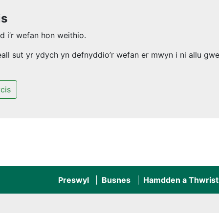
is
 i’r wefan hon weithio.
l sut yr ydych yn defnyddio’r wefan er mwyn i ni allu gwel
cis
Preswyl
Busnes
Hamdden a Thwrist