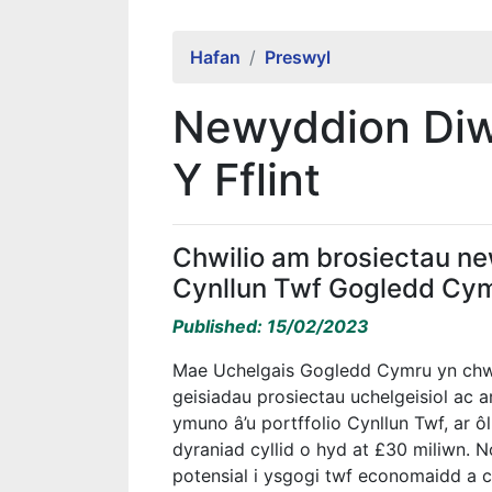
Hafan
Preswyl
Newyddion Diw
Y Fflint
Chwilio am brosiectau ne
Cynllun Twf Gogledd Cy
Published: 15/02/2023
Mae Uchelgais Gogledd Cymru yn chw
geisiadau prosiectau uchelgeisiol ac ar
ymuno â’u portffolio Cynllun Twf, ar ô
dyraniad cyllid o hyd at £30 miliwn. N
potensial i ysgogi twf economaidd a 