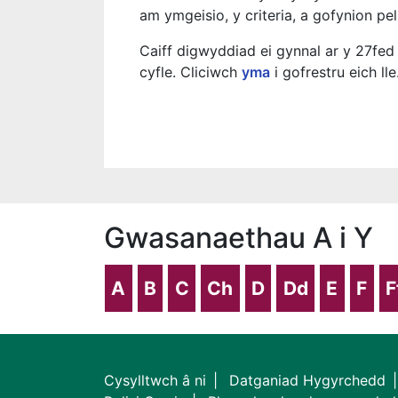
am ymgeisio, y criteria, a gofynion pe
Caiff digwyddiad ei gynnal ar y 27fe
cyfle. Cliciwch
yma
i gofrestru eich lle
Gwasanaethau A i Y
A
B
C
Ch
D
Dd
E
F
F
Cysylltwch â ni
Datganiad Hygyrchedd