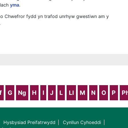
llach
yma
.
d o Chwefror fydd yn trafod unrhyw gwestiwn am y
.
f
G
Ng
H
I
J
L
Ll
M
N
O
P
P
Hysbysiad Preifatrwydd
Cynllun Cyhoeddi