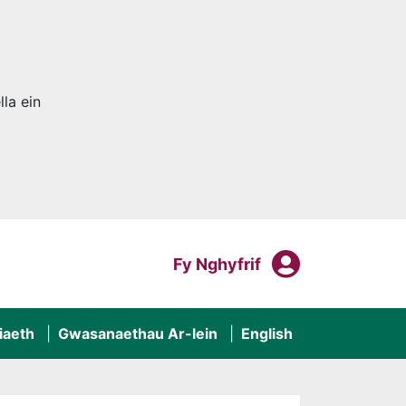
la ein
Fy Nghyf
Mewngofnodi I
Fy Nghyfrif
iaeth
Gwasanaethau Ar-lein
English