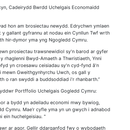
yn, Cadeirydd Bwrdd Uchelgais Economaidd
lwad hon am brosiectau newydd. Edrychwn ymlaen
t y gallant gyfrannu at nodau ein Cynllun Twf wrth
ith hir-dymor yma yng Ngogledd Cymru.
n prosiectau trawsnewidiol sy'n barod ar gyfer
y rhaglenni Bwyd-Amaeth a Thwristiaeth, Ynni
efyd yn croesawu ceisiadau sy'n cyd-fynd â'n
esi mewn Gweithgynhyrchu Uwch, os gall y
th o ran swyddi a buddsoddiad i'r rhanbarth.”
yddwr Portffolio Uchelgais Gogledd Cymru:
mor a bydd yn adeiladu economi mwy bywiog,
d Cymru. Mae’r cyfle yma yn un gwych i adnabod
i ein huchelgeisiau. "
nawr ar agor. Gellir ddarganfod fwy o wybodaeth