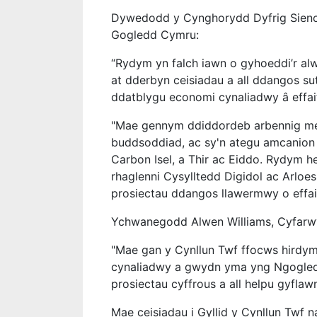
Dywedodd y Cynghorydd Dyfrig Sienc
Gogledd Cymru:
“Rydym yn falch iawn o gyhoeddi’r a
at dderbyn ceisiadau a all ddangos su
ddatblygu economi cynaliadwy â effa
"Mae gennym ddiddordeb arbennig mew
buddsoddiad, ac sy'n ategu amcanion 
Carbon Isel, a Thir ac Eiddo. Rydym h
rhaglenni Cysylltedd Digidol ac Arlo
prosiectau ddangos llawermwy o effai
Ychwanegodd Alwen Williams, Cyfarw
"Mae gan y Cynllun Twf ffocws hirdy
cynaliadwy a gwydn yma yng Ngogled
prosiectau cyffrous a all helpu gyflawn
Mae ceisiadau i Gyllid y Cynllun Twf 