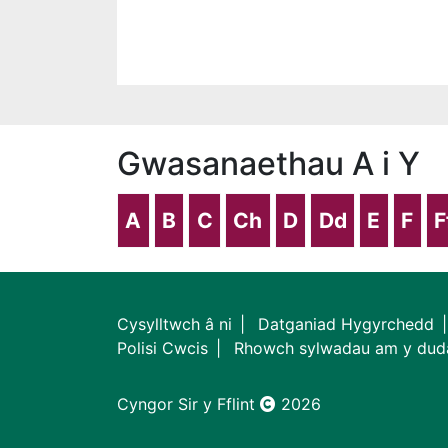
Gwasanaethau A i Y
A
B
C
Ch
D
Dd
E
F
F
Cysylltwch â ni
Datganiad Hygyrchedd
Polisi Cwcis
Rhowch sylwadau am y dud
Cyngor Sir y Fflint
2026