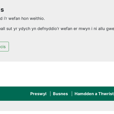
is
 i’r wefan hon weithio.
l sut yr ydych yn defnyddio’r wefan er mwyn i ni allu gwel
cis
Preswyl
Busnes
Hamdden a Thwrist