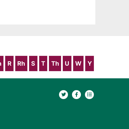
h
R
Rh
S
T
Th
U
W
Y