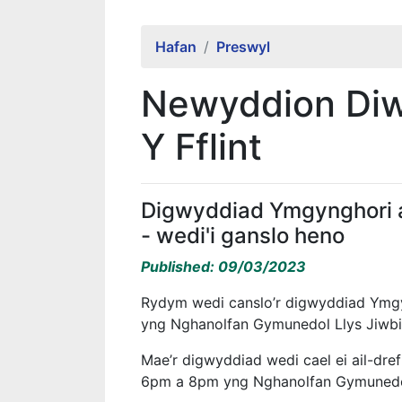
Hafan
Preswyl
Newyddion Diw
Y Fflint
Digwyddiad Ymgynghori a
- wedi'i ganslo heno
Published: 09/03/2023
Rydym wedi canslo’r digwyddiad Ymgy
yng Nghanolfan Gymunedol Llys Jiwbi
Mae’r digwyddiad wedi cael ei ail-dr
6pm a 8pm yng Nghanolfan Gymunedol 