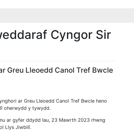
eddaraf Cyngor Sir
r Greu Lleoedd Canol Tref Bwcle
nghori ar Greu Lleoedd Canol Tref Bwcle heno
lî oherwydd y tywydd.
efnu ar gyfer ddydd Iau, 23 Mawrth 2023 rhwng
Llys Jiwbilî.