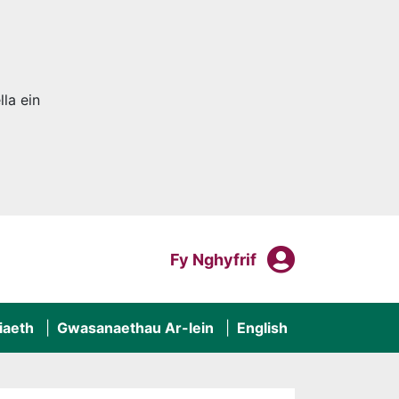
la ein
Fy Nghyf
Mewngofnodi I
Fy Nghyfrif
iaeth
Gwasanaethau Ar-lein
English