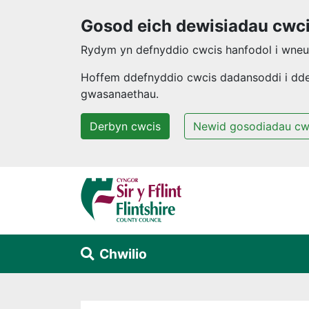
Gosod eich dewisiadau cwc
Rydym yn defnyddio cwcis hanfodol i wneud
Hoffem ddefnyddio cwcis dadansoddi i ddeal
gwasanaethau.
Derbyn cwcis
Newid gosodiadau cw
Neidio i'r prif gynnwys
Chwilio
Alert Section