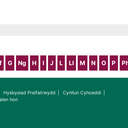
f
G
Ng
H
I
J
L
Ll
M
N
O
P
P
Hysbysiad Preifatrwydd
Cynllun Cyhoeddi
alen hon