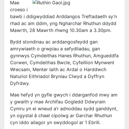
Mae
croeso i
bawb i ddigwyddiad Arddangos Treftadaeth sy’n
rhad ac am ddim, yng Ngharchar Rhuthun ddydd
Mawrth, 28 Mawrth rhwng 10.30am a 3.30pm.
Bydd stondinau ac arddangosfeydd gan
amrywiaeth o grwpiau a sefydliadau, gan
gynnwys Cymdeithas Hanes Rhuthun, Amgueddfa
Corwen, Cymdeithas Bwcle, Cyfeillion Mynwent
Wrecsam, Menter Iaith ac Ardal o Harddwch
Naturiol Eithriadol Bryniau Clwyd a Dyffryn
Dyfrdwy.
Mae hefyd yn gyfle gwych i ddarganfod mwy am
y gwaith y mae Archifau Gogledd Ddwyrain
Cymru yn ei wneud a’r adnoddau sydd ganddynt,
yn ogystal â chael cipolwg ar Garchar Rhuthun
cyn iddo ailagor yn swyddogol ar 1 Ebrill.