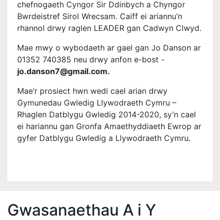
chefnogaeth Cyngor Sir Ddinbych a Chyngor
Bwrdeistref Sirol Wrecsam. Caiff ei ariannu’n
rhannol drwy raglen LEADER gan Cadwyn Clwyd.
Mae mwy o wybodaeth ar gael gan Jo Danson ar
01352 740385 neu drwy anfon e-bost -
jo.danson7@gmail.com.
Mae’r prosiect hwn wedi cael arian drwy
Gymunedau Gwledig Llywodraeth Cymru –
Rhaglen Datblygu Gwledig 2014-2020, sy’n cael
ei hariannu gan Gronfa Amaethyddiaeth Ewrop ar
gyfer Datblygu Gwledig a Llywodraeth Cymru.
Gwasanaethau A i Y