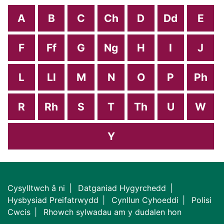
A
B
C
Ch
D
Dd
E
F
Ff
G
Ng
H
I
J
L
Ll
M
N
O
P
Ph
R
Rh
S
T
Th
U
W
Y
Cysylltwch â ni
Datganiad Hygyrchedd
Hysbysiad Preifatrwydd
Cynllun Cyhoeddi
Polisi
Cwcis
Rhowch sylwadau am y dudalen hon