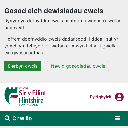
Gosod eich dewisiadau cwcis
Rydym yn defnyddio cwcis hanfodol i wneud i’r wefan
hon weithio.
Hoffem ddefnyddio cwcis dadansoddi i ddeall sut yr
ydych yn defnyddio’r wefan er mwyn i ni allu gwella
ein gwasanaethau.
Derbyn cwcis
Newid gosodiadau cwcis
Neidio i'r prif gynnwys
F
Mewngofnodi I
Fy Nghyfrif
Chwilio