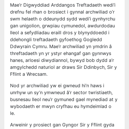
Mae’r Digwyddiad Arddangos Treftadaeth wedi’i
drefnu fel rhan o brosiect i gynnal archwiliad o’r
swm helaeth o ddeunydd sydd wedi’i gynhyrchu
gan unigolion, grwpiau cymunedol, awdurdodau
lleol a sefydliadau eraill dros y blynyddoedd i
ddehongli treftadaeth gyfoethog Gogledd
Ddwyrain Cymru. Mae’r archwiliad yn ymdrin â
threftadaeth yn yr ystyr ehangaf gan gynnwys
hanes, arloesi diwydiannol, bywyd bob dydd a’r
amgylchedd naturiol ar draws Sir Ddinbych, Sir y
Fflint a Wrecsam.
Nod yr archwiliad yw ei gwneud hi’n haws i
unrhyw un sy’n ymwneud â’r sector twristiaeth,
busnesau lleol neu’r gymuned gael mynediad at y
wybodaeth er mwyn cryfhau eu hymdeimlad o
le.
Arweinir y prosiect gan Gyngor Sir y Fflint gyda