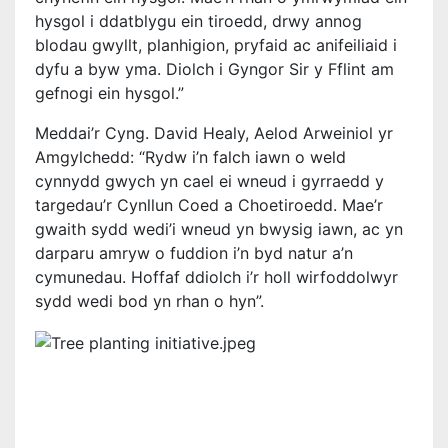
hysgol i ddatblygu ein tiroedd, drwy annog
blodau gwyllt, planhigion, pryfaid ac anifeiliaid i
dyfu a byw yma. Diolch i Gyngor Sir y Fflint am
gefnogi ein hysgol.”
Meddai’r Cyng. David Healy, Aelod Arweiniol yr
Amgylchedd: “Rydw i’n falch iawn o weld
cynnydd gwych yn cael ei wneud i gyrraedd y
targedau’r Cynllun Coed a Choetiroedd. Mae’r
gwaith sydd wedi’i wneud yn bwysig iawn, ac yn
darparu amryw o fuddion i’n byd natur a’n
cymunedau. Hoffaf ddiolch i’r holl wirfoddolwyr
sydd wedi bod yn rhan o hyn”.