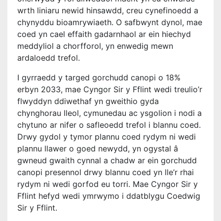
wrth liniaru newid hinsawdd, creu cynefinoedd a
chynyddu bioamrywiaeth. O safbwynt dynol, mae
coed yn cael effaith gadarnhaol ar ein hiechyd
meddyliol a chorfforol, yn enwedig mewn
ardaloedd trefol.
I gyrraedd y targed gorchudd canopi o 18%
erbyn 2033, mae Cyngor Sir y Fflint wedi treulio’r
flwyddyn ddiwethaf yn gweithio gyda
chynghorau lleol, cymunedau ac ysgolion i nodi a
chytuno ar nifer o safleoedd trefol i blannu coed.
Drwy gydol y tymor plannu coed rydym ni wedi
plannu llawer o goed newydd, yn ogystal â
gwneud gwaith cynnal a chadw ar ein gorchudd
canopi presennol drwy blannu coed yn lle’r rhai
rydym ni wedi gorfod eu torri. Mae Cyngor Sir y
Fflint hefyd wedi ymrwymo i ddatblygu Coedwig
Sir y Fflint.