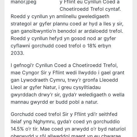
y Fflint eu Cynllun Coed a
Choetiroedd Trefol cyntaf.
Roedd y cynllun yn amlinellu gweledigaeth
strategol ar gyfer plannu coed ar hyd a lles y sir,
gan ganolbwyntio’n benodol ar ardaloedd trefol.
Roedd y cynllun hefyd yn gosod nod ar gyfer
cyflawni gorchudd coed trefol o 18% erbyn
2033.
I gefnogi’r Cynllun Coed a Choetiroedd Trefol,
mae Cyngor Sir y Fflint wedi llwyddo i gael grant
gan Lywodraeth Cymru, trwy’r gronfa Lleoedd
Lleol ar gyfer Natur, i greu cysylltiadau
gwyrddach drwy’r sir, gyda’r weledigaeth o wella
mannau gwyrdd er budd pobl a natur.
Gorchudd coed trefol Sir y Fflint ydi’r seithfed
lleiaf yng Nghymru, gyda’r coed yn gorchuddio
14.5% o’r tir. Mae coed yn arwydd o’r byd naturiol
oherwydd y rôl allweddol maent yn eu chwarae