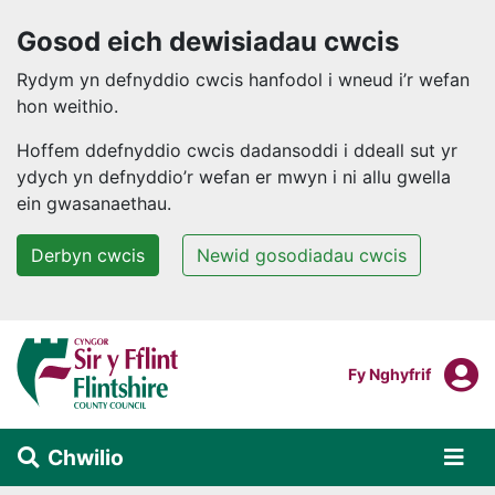
Gosod eich dewisiadau cwcis
Rydym yn defnyddio cwcis hanfodol i wneud i’r wefan
hon weithio.
Hoffem ddefnyddio cwcis dadansoddi i ddeall sut yr
ydych yn defnyddio’r wefan er mwyn i ni allu gwella
ein gwasanaethau.
Derbyn cwcis
Newid gosodiadau cwcis
Neidio i'r prif gynnwys
F
Mewngofnodi I
Fy Nghyfrif
Chwilio