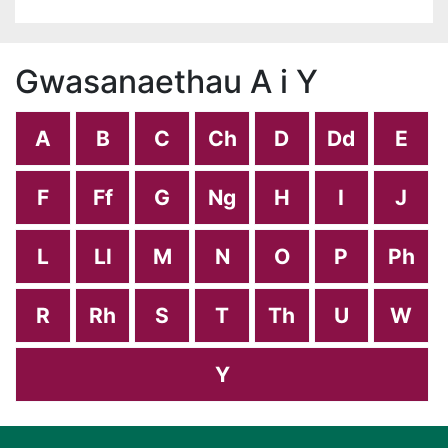
Gwasanaethau A i Y
A
B
C
Ch
D
Dd
E
F
Ff
G
Ng
H
I
J
L
Ll
M
N
O
P
Ph
R
Rh
S
T
Th
U
W
Y