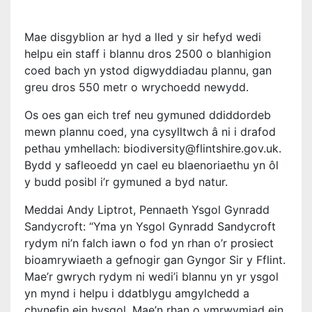
Mae disgyblion ar hyd a lled y sir hefyd wedi
helpu ein staff i blannu dros 2500 o blanhigion
coed bach yn ystod digwyddiadau plannu, gan
greu dros 550 metr o wrychoedd newydd.
Os oes gan eich tref neu gymuned ddiddordeb
mewn plannu coed, yna cysylltwch â ni i drafod
pethau ymhellach: biodiversity@flintshire.gov.uk.
Bydd y safleoedd yn cael eu blaenoriaethu yn ôl
y budd posibl i’r gymuned a byd natur.
Meddai Andy Liptrot, Pennaeth Ysgol Gynradd
Sandycroft: “Yma yn Ysgol Gynradd Sandycroft
rydym ni’n falch iawn o fod yn rhan o’r prosiect
bioamrywiaeth a gefnogir gan Gyngor Sir y Fflint.
Mae’r gwrych rydym ni wedi’i blannu yn yr ysgol
yn mynd i helpu i ddatblygu amgylchedd a
chynefin ein hysgol. Mae’n rhan o ymrwymiad ein