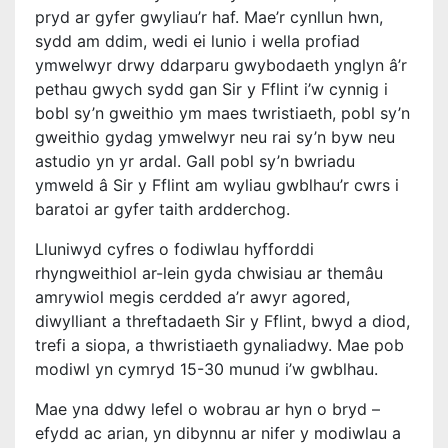
pryd ar gyfer gwyliau’r haf. Mae’r cynllun hwn,
sydd am ddim, wedi ei lunio i wella profiad
ymwelwyr drwy ddarparu gwybodaeth ynglyn â’r
pethau gwych sydd gan Sir y Fflint i’w cynnig i
bobl sy’n gweithio ym maes twristiaeth, pobl sy’n
gweithio gydag ymwelwyr neu rai sy’n byw neu
astudio yn yr ardal. Gall pobl sy’n bwriadu
ymweld â Sir y Fflint am wyliau gwblhau’r cwrs i
baratoi ar gyfer taith ardderchog.
Lluniwyd cyfres o fodiwlau hyfforddi
rhyngweithiol ar-lein gyda chwisiau ar themâu
amrywiol megis cerdded a’r awyr agored,
diwylliant a threftadaeth Sir y Fflint, bwyd a diod,
trefi a siopa, a thwristiaeth gynaliadwy. Mae pob
modiwl yn cymryd 15-30 munud i’w gwblhau.
Mae yna ddwy lefel o wobrau ar hyn o bryd –
efydd ac arian, yn dibynnu ar nifer y modiwlau a