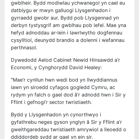
gwblheir. Bydd modiwlau ychwanegol yn cael eu
datblygu er mwyn galluogi Llysgenhadon i
gyrraedd gwobr aur. Bydd pob Llysgennad yn
derbyn tystysgrif am gwblhau pob lefel. Mae yna
hefyd adnoddau ar-lein i lawrlwytho dogfennau
cysylltiol, deunydd brandio a dolenni i wefannau
perthnasol.
Dywedodd Aelod Cabinet Newid Hinsawdd a’r
Economi, y Cynghorydd David Healey:
“Mae’r cynllun hwn wedi bod yn llwyddiannus
iawn yn siroedd cyfagos gogledd Cymru, ac
rydym yn falch o gael dod â’r adnodd hwn i Sir y
Fflint i gefnogi’r sector twristiaeth.
Bydd y Llysgenhadon yn cynorthwyo i
gyfathrebu neges gyson ynglyn â Sir y Fflint a’r
gweithgareddau twristiaeth amrywiol a lleoedd o
ddiddordeb sydd ar gael yn ein sir.