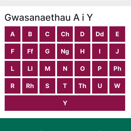
Gwasanaethau A i Y
A
B
C
Ch
D
Dd
E
F
Ff
G
Ng
H
I
J
L
Ll
M
N
O
P
Ph
R
Rh
S
T
Th
U
W
Y