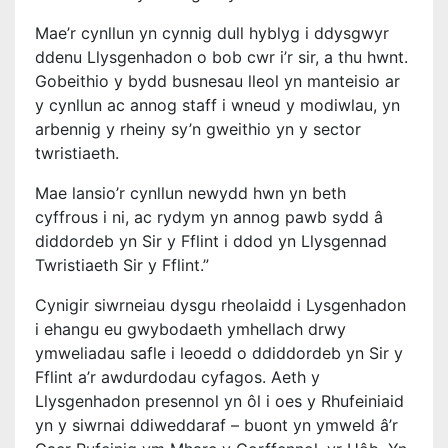
Mae’r cynllun yn cynnig dull hyblyg i ddysgwyr
ddenu Llysgenhadon o bob cwr i’r sir, a thu hwnt.
Gobeithio y bydd busnesau lleol yn manteisio ar
y cynllun ac annog staff i wneud y modiwlau, yn
arbennig y rheiny sy’n gweithio yn y sector
twristiaeth.
Mae lansio’r cynllun newydd hwn yn beth
cyffrous i ni, ac rydym yn annog pawb sydd â
diddordeb yn Sir y Fflint i ddod yn Llysgennad
Twristiaeth Sir y Fflint.”
Cynigir siwrneiau dysgu rheolaidd i Lysgenhadon
i ehangu eu gwybodaeth ymhellach drwy
ymweliadau safle i leoedd o ddiddordeb yn Sir y
Fflint a’r awdurdodau cyfagos. Aeth y
Llysgenhadon presennol yn ôl i oes y Rhufeiniaid
yn y siwrnai ddiweddaraf – buont yn ymweld â’r