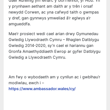
Gaer Rufeinig ym Mharc y Gorffennol, yr Hôb. Yn
y prynhawn aethant am daith ar y trên i orsaf
newydd Corwen, ac yna cafwyd taith o gwmpas
y dref, gan gynnwys ymweliad â’r eglwys a’r
amgueddfa.
Mae’r prosiect wedi cael arian drwy Gymunedau
Gwledig Llywodraeth Cymru – Rhaglen Datblygu
Gwledig 2014-2020, sy’n cael ei hariannu gan
Gronfa Amaethyddiaeth Ewrop ar gyfer Datblygu
Gwledig a Llywodraeth Cymru.
Am fwy o wybodaeth am y cynllun ac i gwblhau’r
modiwlau, ewch i –
https://www.ambassador.wales/cy/