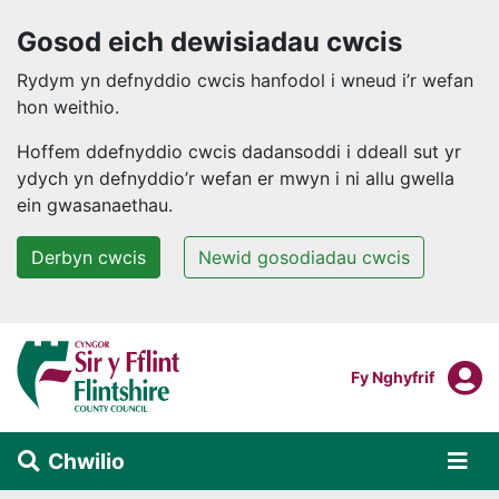
Gosod eich dewisiadau cwcis
Rydym yn defnyddio cwcis hanfodol i wneud i’r wefan
hon weithio.
Hoffem ddefnyddio cwcis dadansoddi i ddeall sut yr
ydych yn defnyddio’r wefan er mwyn i ni allu gwella
ein gwasanaethau.
Derbyn cwcis
Newid gosodiadau cwcis
Neidio i'r prif gynnwys
F
Mewngofnodi I
Fy Nghyfrif
Chwilio