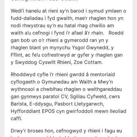
Wedi’i hanelu at rieni sy’n barod i symud ymlaen o
fudd-daliadau i fyd gwaith, mae’r rhaglen hon yn
nodi rhwystrau sy’n eu hatal rhag chwilio am
waith a’u cefnogi i fynd i’r afael â’r rhain. Roedd
gan bob un o’r rhieni a gymerodd ran yn y
rhaglen blant yn mynychu Ysgol Gwynedd, y
Fflint, ac fe’u cofrestrwyd ar gyfer y rhaglen gan
y Swyddog Cyswllt Rhieni, Zoe Cottam.
Rhoddwyd cyfle i’r rhieni gwrdd â mentoriaid
cyflogaeth o Gymunedau am Waith a Mwy’n
wythnosol a chwblhau rhaglen o weithgareddau
gan gynnwys paratoi CV, Sgiliau Cyfweld, cwrs
Barista, E-ddysgu, Pasbort Lletygarwch,
Hyfforddiant EPOS cyn gwirfoddoli mewn lleoliad
caffi.
Drwy’r broses hon, cefnogwyd y rhieni i fagu eu