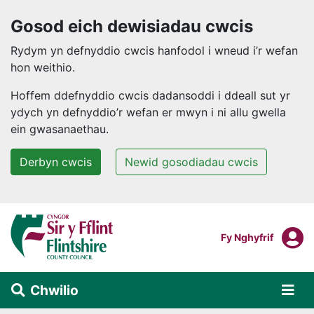
Gosod eich dewisiadau cwcis
Rydym yn defnyddio cwcis hanfodol i wneud i’r wefan
hon weithio.
Hoffem ddefnyddio cwcis dadansoddi i ddeall sut yr
ydych yn defnyddio’r wefan er mwyn i ni allu gwella
ein gwasanaethau.
Derbyn cwcis
Newid gosodiadau cwcis
Neidio i'r prif gynnwys
F
Mewngofnodi I
Fy Nghyfrif
Chwilio