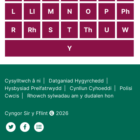
L
Ll
M
N
O
P
Ph
R
Rh
S
T
Th
U
W
Y
Cysylltwch â ni
Datganiad Hygyrchedd
Hysbysiad Preifatrwydd
Cynllun Cyhoeddi
Polisi
Cwcis
Rhowch sylwadau am y dudalen hon
Cyngor Sir y Fflint
2026