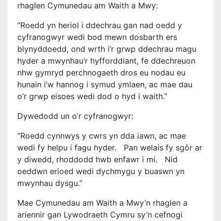
rhaglen Cymunedau am Waith a Mwy:
“Roedd yn heriol i ddechrau gan nad oedd y
cyfranogwyr wedi bod mewn dosbarth ers
blynyddoedd, ond wrth i’r grwp ddechrau magu
hyder a mwynhau’r hyfforddiant, fe ddechreuon
nhw gymryd perchnogaeth dros eu nodau eu
hunain i’w hannog i symud ymlaen, ac mae dau
o’r grwp eisoes wedi dod o hyd i waith.”
Dywedodd un o’r cyfranogwyr:
“Roedd cynnwys y cwrs yn dda iawn, ac mae
wedi fy helpu i fagu hyder. Pan welais fy sgôr ar
y diwedd, rhoddodd hwb enfawr i mi. Nid
oeddwn erioed wedi dychmygu y buaswn yn
mwynhau dysgu.”
Mae Cymunedau am Waith a Mwy’n rhaglen a
ariennir gan Lywodraeth Cymru sy’n cefnogi