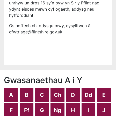
unrhyw un dros 16 sy’n byw yn Sir y Fflint nad
ydynt eisoes mewn cyflogaeth, addysg neu
hyfforddiant.
Os hoffech chi ddysgu mwy, cysylltwch â
cfwtriage@flintshire.gov.uk
Gwasanaethau A i Y
A
B
C
Ch
D
Dd
E
F
Ff
G
Ng
H
I
J