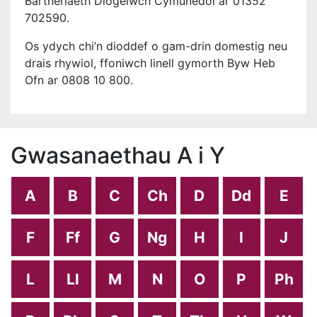
Bartneriaeth Diogelwch Cymunedol ar 01352
702590.
Os ydych chi’n dioddef o gam-drin domestig neu
drais rhywiol, ffoniwch linell gymorth Byw Heb
Ofn ar 0808 10 800.
Gwasanaethau A i Y
A
B
C
Ch
D
Dd
E
F
Ff
G
Ng
H
I
J
L
Ll
M
N
O
P
Ph