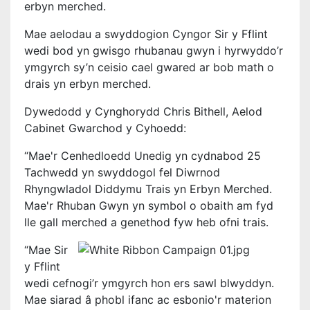
erbyn merched.
Mae aelodau a swyddogion Cyngor Sir y Fflint
wedi bod yn gwisgo rhubanau gwyn i hyrwyddo’r
ymgyrch sy’n ceisio cael gwared ar bob math o
drais yn erbyn merched.
Dywedodd y Cynghorydd Chris Bithell, Aelod
Cabinet Gwarchod y Cyhoedd:
“Mae'r Cenhedloedd Unedig yn cydnabod 25
Tachwedd yn swyddogol fel Diwrnod
Rhyngwladol Diddymu Trais yn Erbyn Merched.
Mae'r Rhuban Gwyn yn symbol o obaith am fyd
lle gall merched a genethod fyw heb ofni trais.
“Mae Sir
y Fflint
wedi cefnogi’r ymgyrch hon ers sawl blwyddyn.
Mae siarad â phobl ifanc ac esbonio'r materion