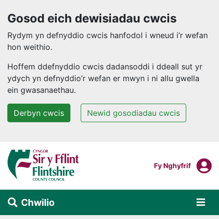
Gosod eich dewisiadau cwcis
Rydym yn defnyddio cwcis hanfodol i wneud i’r wefan
hon weithio.
Hoffem ddefnyddio cwcis dadansoddi i ddeall sut yr
ydych yn defnyddio’r wefan er mwyn i ni allu gwella
ein gwasanaethau.
Derbyn cwcis
Newid gosodiadau cwcis
Neidio i'r prif gynnwys
F
Mewngofnodi I
Fy Nghyfrif
Chwilio