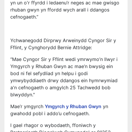
yn un o'r ffyrdd i ledaenu’r neges ac mae gwisgo
rhuban gwyn yn ffordd wych arall i ddangos
cefnogaeth.”
Ychwanegodd Dirprwy Arweinydd Cyngor Sir y
Fflint, y Cynghorydd Bernie Attridge:
“Mae Cyngor Sir y Fflint wedi ymrwymo’n llwyr i
Ymgyrch y Rhuban Gwyn ac mae’n bwysig ein
bod ni fel sefydliad yn helpu i godi
ymwybyddiaeth drwy ddangos ein hymrwymiad
a'n cefnogaeth o amgylch 25 Tachwedd bob
blwyddyn."
Mae’r ymgyrch
Ymgyrch y Rhuban Gwyn
yn
gwahodd pobl i addo’u cefnogaeth.
I gael rhagor o wybodaeth, ffoniwch y