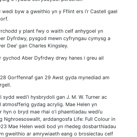
wedi byw a gweithio yn y Fflint ers i’r Castell gael
orf.
hyrchodd y plant fwy o waith celf anhygoel yn
Aber Dyfrdwy, pysgod mewn cyfryngau cymysg a
ver Dee’ gan Charles Kingsley.
ar gychod Aber Dyfrdwy drwy hanes i greu ail
 o 28 Gorffennaf gan 29 Awst gyda mynediad am
gell.
l sydd wedi’i hysbrydoli gan J. M. W. Turner ac
l atmosfferig gydag acrylig. Mae Helen yn
r hyn o bryd mae rhai o’i phaentiadau wedi’u
Nghroesoswallt, arddangosfa Life: Full Colour in
2023 Mae Helen wedi bod yn rhedeg dosbarthiadau
 yn gweithio ar amrywiaeth eang o brosiectau celf