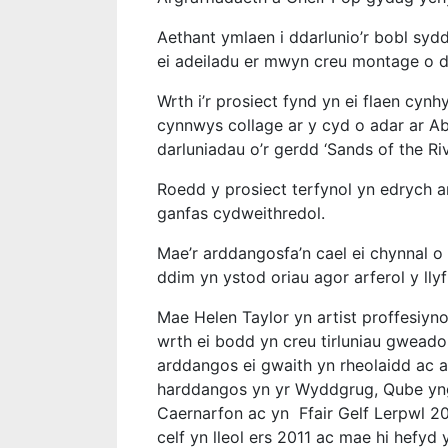
Aethant ymlaen i ddarlunio’r bobl sydd 
ei adeiladu er mwyn creu montage o d
Wrth i’r prosiect fynd yn ei flaen cyn
cynnwys collage ar y cyd o adar ar 
darluniadau o’r gerdd ‘Sands of the Ri
Roedd y prosiect terfynol yn edrych 
ganfas cydweithredol.
Mae’r arddangosfa’n cael ei chynnal
ddim yn ystod oriau agor arferol y llyfr
Mae Helen Taylor yn artist proffesiyno
wrth ei bodd yn creu tirluniau gweado
arddangos ei gwaith yn rheolaidd ac a
harddangos yn yr Wyddgrug, Qube yng 
Caernarfon ac yn Ffair Gelf Lerpwl 
celf yn lleol ers 2011 ac mae hi hefyd