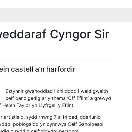
eddaraf Cyngor Sir
 ein castell a’n harfordir
Estynnir gwahoddiad i chi ddod i weld gwaith
celf bendigedig ar y thema ‘Off Fflint’ a grëwyd
Helen Taylor yn Llyfrgell y Fflint.
rtistiaid, sydd rhwng 7 a 14 oed, ddarlunio
esyddol poblogaidd yn cynnwys Celf Ganoloesol,
ydig o ryddid celfyddydol personol!