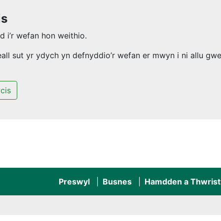
is
 i’r wefan hon weithio.
l sut yr ydych yn defnyddio’r wefan er mwyn i ni allu gwel
cis
Preswyl
Busnes
Hamdden a Thwrist