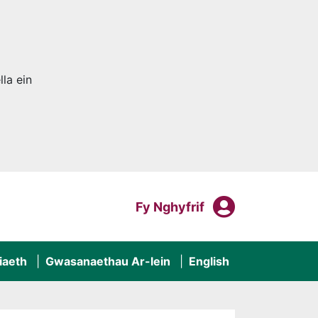
la ein
Fy Nghyf
Mewngofnodi I
Fy Nghyfrif
iaeth
Gwasanaethau Ar-lein
English