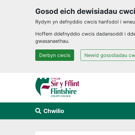
Gosod eich dewisiadau cwc
Rydym yn defnyddio cwcis hanfodol i wneud
Hoffem ddefnyddio cwcis dadansoddi i ddeal
gwasanaethau.
Derbyn cwcis
Newid gosodiadau cw
Neidio i'r prif gynnwys
Chwilio
Alert Section