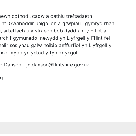
 mewn cofnodi, cadw a dathlu treftadaeth
Fflint. Gwahoddir unigolion a grwpiau i gymryd rhan
, arteffactau a straeon bob dydd am y Fflint a
rchif gymunedol newydd yn Llyfrgell y Fflint fel
ir sesiynau galw heibio anffurfiol yn Llyfrgell y
nner dydd yn ystod y tymor ysgol.
 Jo Danson - jo.danson@flintshire.gov.uk