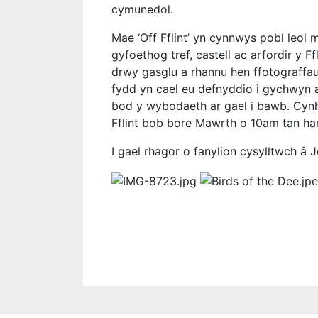
cymunedol.
Mae ‘Off Fflint’ yn cynnwys pobl leol
gyfoethog tref, castell ac arfordir y 
drwy gasglu a rhannu hen ffotograffau
fydd yn cael eu defnyddio i gychwyn a
bod y wybodaeth ar gael i bawb. Cynhel
Fflint bob bore Mawrth o 10am tan ha
I gael rhagor o fanylion cysylltwch â