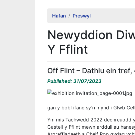
Hafan
Preswyl
Newyddion Diw
Y Fflint
Off Flint – Dathlu ein tref,
Published: 31/07/2023
gan y bobl ifanc sy’n mynd i Glwb Celf 
Ym mis Tachwedd 2022 dechreuodd yr a
Castell y Fflint mewn arddulliau han
Argraffiadaeth a Chelf Pop gydag ych