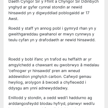
Daeth Cyngor Sir y Fflint a Chyngor Sir Ddinbych
ynghyd ar gyfer cynnal stondin ar newid
hinsawdd yn y digwyddiad poblogaidd ar 17
Awst.
Roedd y staff yn annog pobl i gymryd rhan yn y
gweithgareddau gwahanol er mwyn cynnwys y
teulu cyfan yn y drafodaeth ar newid hinsawdd.
Roedd y bobl ifanc yn trafod eu heffaith ar
yr
amgylchedd a chawsant eu gwobrwyo â medalau
‘cefnogwr yr hinsawdd’ pren am wneud
addewidion ynghylch carbon. Cafwyd gemau
hwyliog, arolygon â bwcedi a chyfleoedd i
ddysgu am ynni adnewyddadwy.
Enillodd y stondin, a oedd wedi’i haddurno ag
arddangosfeydd blodau hyfryd, planwyr wedi’u