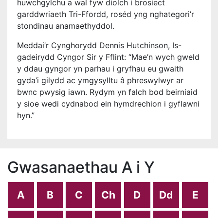
huwchgylchu a wal fyw diolch i brosiect
garddwriaeth Tri-Ffordd, roséd yng nghategori’r
stondinau anamaethyddol.
Meddai’r Cynghorydd Dennis Hutchinson, Is-
gadeirydd Cyngor Sir y Fflint: “Mae’n wych gweld
y ddau gyngor yn parhau i gryfhau eu gwaith
gyda’i gilydd ac ymgysylltu â phreswylwyr ar
bwnc pwysig iawn. Rydym yn falch bod beirniaid
y sioe wedi cydnabod ein hymdrechion i gyflawni
hyn.”
Gwasanaethau A i Y
A
B
C
Ch
D
Dd
E