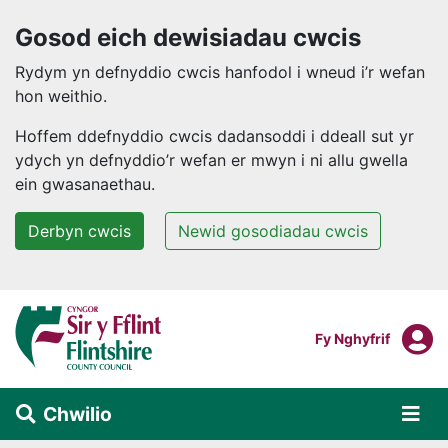
Gosod eich dewisiadau cwcis
Rydym yn defnyddio cwcis hanfodol i wneud i’r wefan
hon weithio.
Hoffem ddefnyddio cwcis dadansoddi i ddeall sut yr
ydych yn defnyddio’r wefan er mwyn i ni allu gwella
ein gwasanaethau.
Derbyn cwcis
Newid gosodiadau cwcis
Neidio i'r prif gynnwys
F
Mewngofnodi I
Fy Nghyfrif
Chwilio