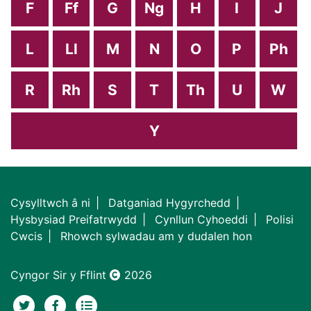
F
Ff
G
Ng
H
I
J
L
Ll
M
N
O
P
Ph
R
Rh
S
T
Th
U
W
Y
Cysylltwch â ni
Datganiad Hygyrchedd
Hysbysiad Preifatrwydd
Cynllun Cyhoeddi
Polisi
Cwcis
Rhowch sylwadau am y dudalen hon
Cyngor Sir y Fflint
2026