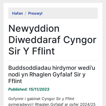
Alert Section
Hafan
Preswyl
Newyddion
Diweddaraf Cyngor
Sir Y Fflint
Buddsoddiadau hirdymor wedi’u
nodi yn Rhaglen Gyfalaf Sir y
Fflint
Published: 15/11/2023
Gofynnir i gabinet Cyngor Sir y Fflint
gymeradwyo’r Rhaglen Gyfalaf ar gyfer 2024/25