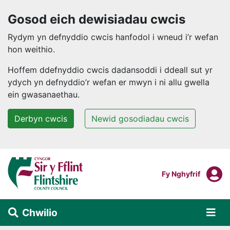
Gosod eich dewisiadau cwcis
Rydym yn defnyddio cwcis hanfodol i wneud i’r wefan
hon weithio.
Hoffem ddefnyddio cwcis dadansoddi i ddeall sut yr
ydych yn defnyddio’r wefan er mwyn i ni allu gwella
ein gwasanaethau.
Derbyn cwcis
Newid gosodiadau cwcis
Neidio i'r prif gynnwys
F
Mewngofnodi I
Fy Nghyfrif
Chwilio