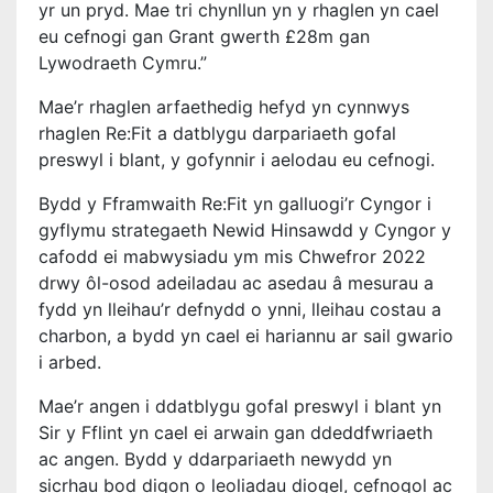
yr un pryd. Mae tri chynllun yn y rhaglen yn cael
eu cefnogi gan Grant gwerth £28m gan
Lywodraeth Cymru.”
Mae’r rhaglen arfaethedig hefyd yn cynnwys
rhaglen Re:Fit a datblygu darpariaeth gofal
preswyl i blant, y gofynnir i aelodau eu cefnogi.
Bydd y Fframwaith Re:Fit yn galluogi’r Cyngor i
gyflymu strategaeth Newid Hinsawdd y Cyngor y
cafodd ei mabwysiadu ym mis Chwefror 2022
drwy ôl-osod adeiladau ac asedau â mesurau a
fydd yn lleihau’r defnydd o ynni, lleihau costau a
charbon, a bydd yn cael ei hariannu ar sail gwario
i arbed.
Mae’r angen i ddatblygu gofal preswyl i blant yn
Sir y Fflint yn cael ei arwain gan ddeddfwriaeth
ac angen. Bydd y ddarpariaeth newydd yn
sicrhau bod digon o leoliadau diogel, cefnogol ac