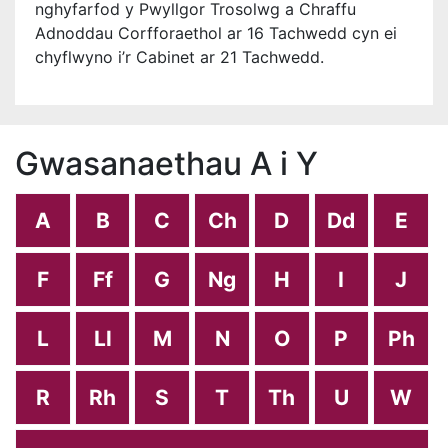
nghyfarfod y Pwyllgor Trosolwg a Chraffu
Adnoddau Corfforaethol ar 16 Tachwedd cyn ei
chyflwyno i’r Cabinet ar 21 Tachwedd.
Gwasanaethau A i Y
A
B
C
Ch
D
Dd
E
F
Ff
G
Ng
H
I
J
L
Ll
M
N
O
P
Ph
R
Rh
S
T
Th
U
W