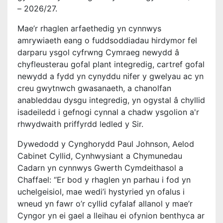
– 2026/27.
Mae’r rhaglen arfaethedig yn cynnwys
amrywiaeth eang o fuddsoddiadau hirdymor fel
darparu ysgol cyfrwng Cymraeg newydd â
chyfleusterau gofal plant integredig, cartref gofal
newydd a fydd yn cynyddu nifer y gwelyau ac yn
creu gwytnwch gwasanaeth, a chanolfan
anableddau dysgu integredig, yn ogystal â chyllid
isadeiledd i gefnogi cynnal a chadw ysgolion a'r
rhwydwaith priffyrdd ledled y Sir.
Dywedodd y Cynghorydd Paul Johnson, Aelod
Cabinet Cyllid, Cynhwysiant a Chymunedau
Cadarn yn cynnwys Gwerth Cymdeithasol a
Chaffael: “Er bod y rhaglen yn parhau i fod yn
uchelgeisiol, mae wedi’i hystyried yn ofalus i
wneud yn fawr o’r cyllid cyfalaf allanol y mae’r
Cyngor yn ei gael a lleihau ei ofynion benthyca ar