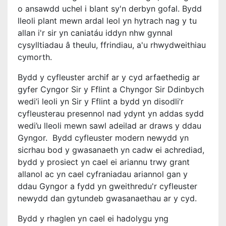
o ansawdd uchel i blant sy'n derbyn gofal. Bydd
lleoli plant mewn ardal leol yn hytrach nag y tu
allan i'r sir yn caniatáu iddyn nhw gynnal
cysylltiadau â theulu, ffrindiau, a'u rhwydweithiau
cymorth.
Bydd y cyfleuster archif ar y cyd arfaethedig ar
gyfer Cyngor Sir y Fflint a Chyngor Sir Ddinbych
wedi’i leoli yn Sir y Fflint a bydd yn disodli’r
cyfleusterau presennol nad ydynt yn addas sydd
wedi’u lleoli mewn sawl adeilad ar draws y ddau
Gyngor.
Bydd cyfleuster modern newydd yn
sicrhau bod y gwasanaeth yn cadw ei achrediad,
bydd y prosiect yn cael ei ariannu trwy grant
allanol ac yn cael cyfraniadau ariannol gan y
ddau Gyngor a fydd yn gweithredu'r cyfleuster
newydd dan gytundeb gwasanaethau ar y cyd.
Bydd y rhaglen yn cael ei hadolygu yng