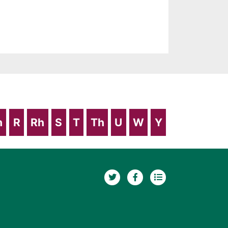
h
R
Rh
S
T
Th
U
W
Y