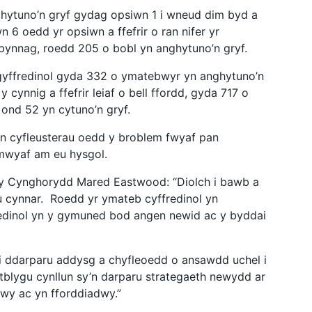
hytuno’n gryf gydag opsiwn 1 i wneud dim byd a
 6 oedd yr opsiwn a ffefrir o ran nifer yr
 bynnag, roedd 205 o bobl yn anghytuno’n gryf.
 gyffredinol gyda 332 o ymatebwyr yn anghytuno’n
cynnig a ffefrir leiaf o bell ffordd, gyda 717 o
ond 52 yn cytuno’n gryf.
n cyfleusterau oedd y broblem fwyaf pan
 mwyaf am eu hysgol.
y Cynghorydd Mared Eastwood: “Diolch i bawb a
 cynnar. Roedd yr ymateb cyffredinol yn
dinol yn y gymuned bod angen newid ac y byddai
i ddarparu addysg a chyfleoedd o ansawdd uchel i
tblygu cynllun sy’n darparu strategaeth newydd ar
dwy ac yn fforddiadwy.”