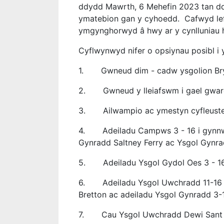
ddydd Mawrth, 6 Mehefin 2023 tan dd
ymatebion gan y cyhoedd. Cafwyd lefe
ymgynghorwyd â hwy ar y cynlluniau 
Cyflwynwyd nifer o opsiynau posibl i
1.
Gwneud dim - cadw ysgolion Bry
2.
Gwneud y lleiafswm i gael gwar
3.
Ailwampio ac ymestyn cyfleuste
4.
Adeiladu Campws 3 - 16 i gynn
Gynradd Saltney Ferry ac Ysgol Gynr
5.
Adeiladu Ysgol Gydol Oes 3 - 16
6.
Adeiladu Ysgol Uwchradd 11-16
Bretton ac adeiladu Ysgol Gynradd 3-
7.
Cau Ysgol Uwchradd Dewi Sant