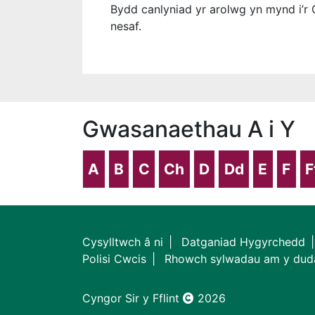
Bydd canlyniad yr arolwg yn mynd i’r
nesaf.
Gwasanaethau A i Y
A
B
C
Ch
D
Dd
E
F
F
Cysylltwch â ni
Datganiad Hygyrchedd
Polisi Cwcis
Rhowch sylwadau am y dud
Cyngor Sir y Fflint
2026