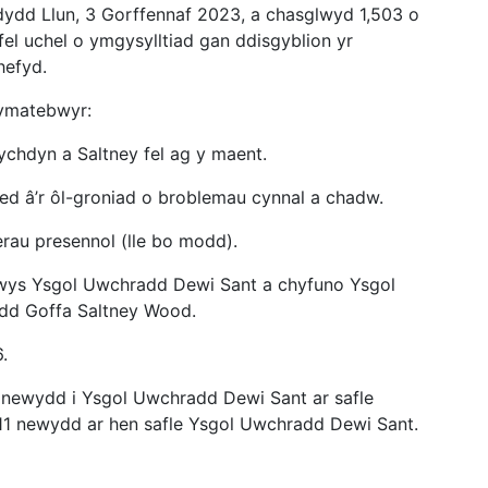
ydd Llun, 3 Gorffennaf 2023, a chasglwyd 1,503 o
l uchel o ymgysylltiad gan ddisgyblion yr
hefyd.
 ymatebwyr:
chdyn a Saltney fel ag y maent.
ed â’r ôl-groniad o broblemau cynnal a chadw.
rau presennol (lle bo modd).
wys Ysgol Uwchradd Dewi Sant a chyfuno Ysgol
add Goffa Saltney Wood.
.
 newydd i Ysgol Uwchradd Dewi Sant ar safle
11 newydd ar hen safle Ysgol Uwchradd Dewi Sant.