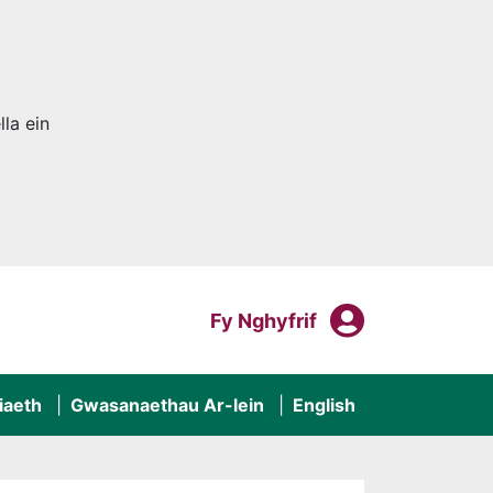
la ein
Fy Nghyf
Mewngofnodi I
Fy Nghyfrif
iaeth
Gwasanaethau Ar-lein
English