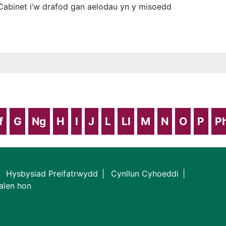
 Cabinet i’w drafod gan aelodau yn y misoedd
f
G
Ng
H
I
J
L
Ll
M
N
O
P
P
Hysbysiad Preifatrwydd
Cynllun Cyhoeddi
alen hon