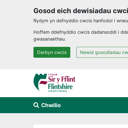
Gosod eich dewisiadau cwc
Rydym yn defnyddio cwcis hanfodol i wneud
Hoffem ddefnyddio cwcis dadansoddi i ddeal
gwasanaethau.
Derbyn cwcis
Newid gosodiadau cw
Neidio i'r prif gynnwys
Chwilio
Alert Section