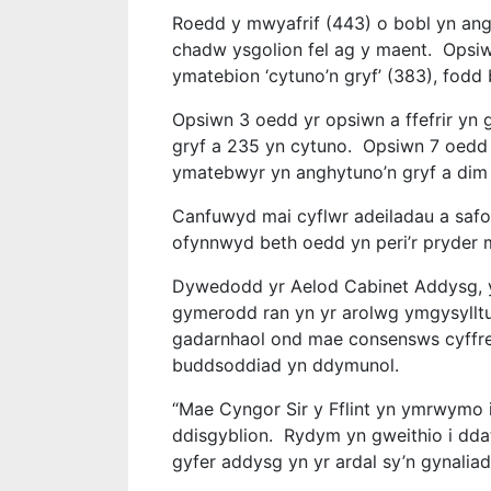
Roedd y mwyafrif (443) o bobl yn ang
chadw ysgolion fel ag y maent. Opsiwn
ymatebion ‘cytuno’n gryf’ (383), fodd
Opsiwn 3 oedd yr opsiwn a ffefrir yn
gryf a 235 yn cytuno. Opsiwn 7 oedd y 
ymatebwyr yn anghytuno’n gryf a dim 
Canfuwyd mai cyflwr adeiladau a safo
ofynnwyd beth oedd yn peri’r pryder
Dywedodd yr Aelod Cabinet Addysg, 
gymerodd ran yn yr arolwg ymgysylltu
gadarnhaol ond mae consensws cyffre
buddsoddiad yn ddymunol.
“Mae Cyngor Sir y Fflint yn ymrwymo 
ddisgyblion. Rydym yn gweithio i dda
gyfer addysg yn yr ardal sy’n gynalia