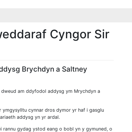
eddaraf Cyngor Sir
ddysg Brychdyn a Saltney
u dweud am ddyfodol addysg ym Mrychdyn a
 ymgysylltu cynnar dros dymor yr haf i gasglu
riaeth addysg yn yr ardal.
ei rannu gydag ystod eang o bobl yn y gymuned, o