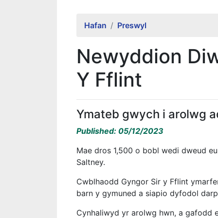
Hafan
Preswyl
Newyddion Diw
Y Fflint
Ymateb gwych i arolwg a
Published: 05/12/2023
Mae dros 1,500 o bobl wedi dweud e
Saltney.
Cwblhaodd Gyngor Sir y Fflint ymarfer
barn y gymuned a siapio dyfodol darpa
Cynhaliwyd yr arolwg hwn, a gafodd 