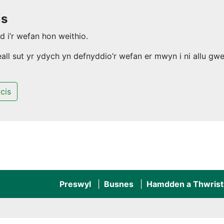
is
 i’r wefan hon weithio.
l sut yr ydych yn defnyddio’r wefan er mwyn i ni allu gwel
cis
Preswyl
Busnes
Hamdden a Thwrist