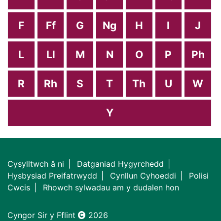
F
Ff
G
Ng
H
I
J
L
Ll
M
N
O
P
Ph
R
Rh
S
T
Th
U
W
Y
Cysylltwch â ni
Datganiad Hygyrchedd
Hysbysiad Preifatrwydd
Cynllun Cyhoeddi
Polisi
Cwcis
Rhowch sylwadau am y dudalen hon
Cyngor Sir y Fflint
2026