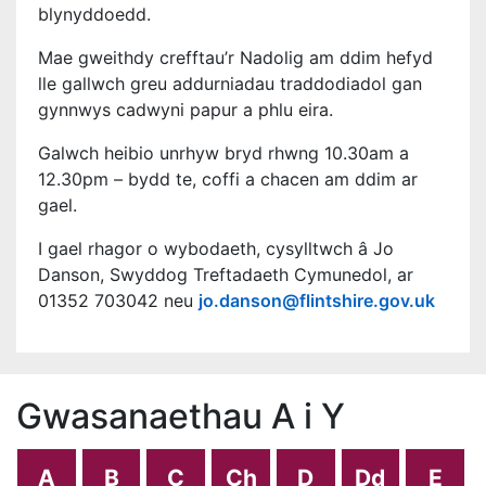
blynyddoedd.
Mae gweithdy crefftau’r Nadolig am ddim hefyd
lle gallwch greu addurniadau traddodiadol gan
gynnwys cadwyni papur a phlu eira.
Galwch heibio unrhyw bryd rhwng 10.30am a
12.30pm – bydd te, coffi a chacen am ddim ar
gael.
I gael rhagor o wybodaeth, cysylltwch â Jo
Danson, Swyddog Treftadaeth Cymunedol, ar
01352 703042 neu
jo.danson@flintshire.gov.uk
Gwasanaethau A i Y
A
B
C
Ch
D
Dd
E