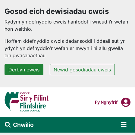
Gosod eich dewisiadau cwcis
Rydym yn defnyddio cwcis hanfodol i wneud i’r wefan
hon weithio.
Hoffem ddefnyddio cwcis dadansoddi i ddeall sut yr
ydych yn defnyddio’r wefan er mwyn i ni allu gwella
ein gwasanaethau.
Derbyn cwcis
Newid gosodiadau cwcis
Neidio i'r prif gynnwys
F
Mewngofnodi I
Fy Nghyfrif
Chwilio