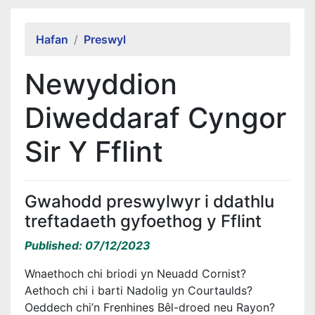
Alert Section
Hafan
Preswyl
Newyddion
Diweddaraf Cyngor
Sir Y Fflint
Gwahodd preswylwyr i ddathlu
treftadaeth gyfoethog y Fflint
Published: 07/12/2023
Wnaethoch chi briodi yn Neuadd Cornist?
Aethoch chi i barti Nadolig yn Courtaulds?
Oeddech chi’n Frenhines Bêl-droed neu Rayon?