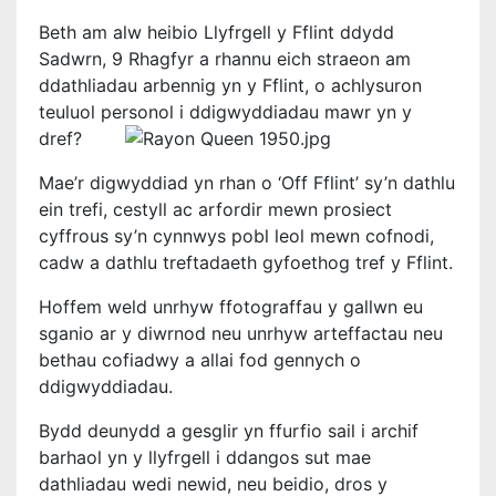
Beth am alw heibio Llyfrgell y Fflint ddydd
Sadwrn, 9 Rhagfyr a rhannu eich straeon am
ddathliadau arbennig yn y Fflint, o achlysuron
teuluol personol i ddigwyddiadau mawr yn y
dref?
Mae’r digwyddiad yn rhan o ‘Off Fflint’ sy’n dathlu
ein trefi, cestyll ac arfordir mewn prosiect
cyffrous sy’n cynnwys pobl leol mewn cofnodi,
cadw a dathlu treftadaeth gyfoethog tref y Fflint.
Hoffem weld unrhyw ffotograffau y gallwn eu
sganio ar y diwrnod neu unrhyw arteffactau neu
bethau cofiadwy a allai fod gennych o
ddigwyddiadau.
Bydd deunydd a gesglir yn ffurfio sail i archif
barhaol yn y llyfrgell i ddangos sut mae
dathliadau wedi newid, neu beidio, dros y