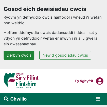
Gosod eich dewisiadau cwcis
Rydym yn defnyddio cwcis hanfodol i wneud i’r wefan
hon weithio.
Hoffem ddefnyddio cwcis dadansoddi i ddeall sut yr
ydych yn defnyddio’r wefan er mwyn i ni allu gwella
ein gwasanaethau.
Derbyn cwcis
Newid gosodiadau cwcis
Neidio i'r prif gynnwys
F
Mewngofnodi I
Fy Nghyfrif
Chwilio