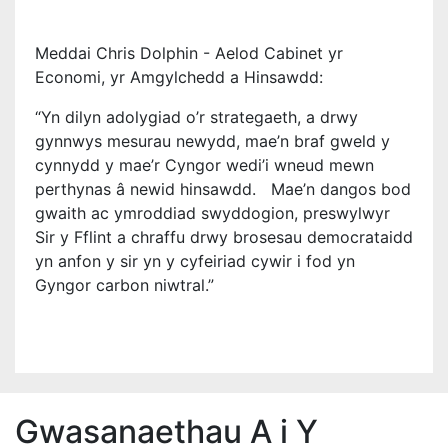
Meddai Chris Dolphin - Aelod Cabinet yr
Economi, yr Amgylchedd a Hinsawdd:
“Yn dilyn adolygiad o’r strategaeth, a drwy
gynnwys mesurau newydd, mae’n braf gweld y
cynnydd y mae’r Cyngor wedi’i wneud mewn
perthynas â newid hinsawdd. Mae’n dangos bod
gwaith ac ymroddiad swyddogion, preswylwyr
Sir y Fflint a chraffu drwy brosesau democrataidd
yn anfon y sir yn y cyfeiriad cywir i fod yn
Gyngor carbon niwtral.”
Gwasanaethau A i Y