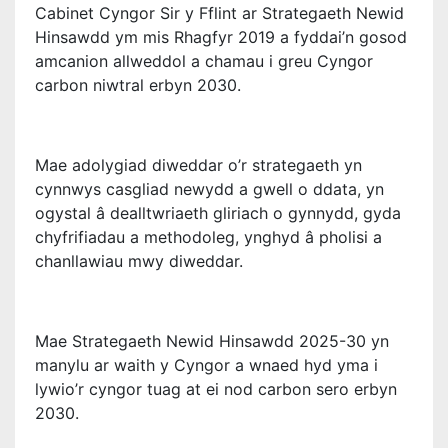
Cabinet Cyngor Sir y Fflint ar Strategaeth Newid
Hinsawdd ym mis Rhagfyr 2019 a fyddai’n gosod
amcanion allweddol a chamau i greu Cyngor
carbon niwtral erbyn 2030.
Mae adolygiad diweddar o’r strategaeth yn
cynnwys casgliad newydd a gwell o ddata, yn
ogystal â dealltwriaeth gliriach o gynnydd, gyda
chyfrifiadau a methodoleg, ynghyd â pholisi a
chanllawiau mwy diweddar.
Mae Strategaeth Newid Hinsawdd 2025-30 yn
manylu ar waith y Cyngor a wnaed hyd yma i
lywio’r cyngor tuag at ei nod carbon sero erbyn
2030.