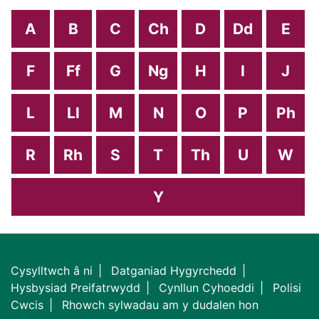
A
B
C
Ch
D
Dd
E
F
Ff
G
Ng
H
I
J
L
Ll
M
N
O
P
Ph
R
Rh
S
T
Th
U
W
Y
Cysylltwch â ni
Datganiad Hygyrchedd
Hysbysiad Preifatrwydd
Cynllun Cyhoeddi
Polisi
Cwcis
Rhowch sylwadau am y dudalen hon