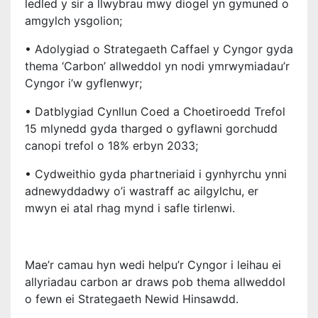
ledled y sir a llwybrau mwy diogel yn gymuned o
amgylch ysgolion;
• Adolygiad o Strategaeth Caffael y Cyngor gyda
thema ‘Carbon’ allweddol yn nodi ymrwymiadau’r
Cyngor i’w gyflenwyr;
• Datblygiad Cynllun Coed a Choetiroedd Trefol
15 mlynedd gyda tharged o gyflawni gorchudd
canopi trefol o 18% erbyn 2033;
• Cydweithio gyda phartneriaid i gynhyrchu ynni
adnewyddadwy o’i wastraff ac ailgylchu, er
mwyn ei atal rhag mynd i safle tirlenwi.
Mae’r camau hyn wedi helpu’r Cyngor i leihau ei
allyriadau carbon ar draws pob thema allweddol
o fewn ei Strategaeth Newid Hinsawdd.