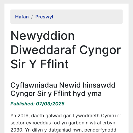
Alert Section
Hafan
Preswyl
Newyddion
Diweddaraf Cyngor
Sir Y Fflint
Cyflawniadau Newid hinsawdd
Cyngor Sir y Fflint hyd yma
Published: 07/03/2025
Yn 2019, daeth galwad gan Lywodraeth Cymru i’r
sector cyhoeddus fod yn garbon niwtral erbyn
2030. Yn dilyn y datganiad hwn, penderfynodd