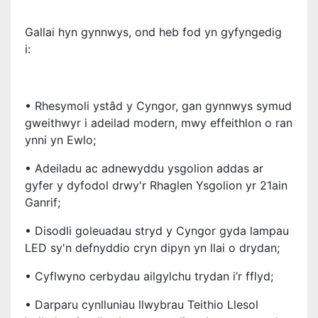
Gallai hyn gynnwys, ond heb fod yn gyfyngedig
i:
• Rhesymoli ystâd y Cyngor, gan gynnwys symud
gweithwyr i adeilad modern, mwy effeithlon o ran
ynni yn Ewlo;
• Adeiladu ac adnewyddu ysgolion addas ar
gyfer y dyfodol drwy'r Rhaglen Ysgolion yr 21ain
Ganrif;
• Disodli goleuadau stryd y Cyngor gyda lampau
LED sy'n defnyddio cryn dipyn yn llai o drydan;
• Cyflwyno cerbydau ailgylchu trydan i’r fflyd;
• Darparu cynlluniau llwybrau Teithio Llesol