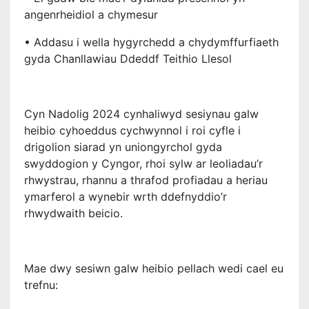
angenrheidiol a chymesur
• Addasu i wella hygyrchedd a chydymffurfiaeth
gyda Chanllawiau Ddeddf Teithio Llesol
Cyn Nadolig 2024 cynhaliwyd sesiynau galw
heibio cyhoeddus cychwynnol i roi cyfle i
drigolion siarad yn uniongyrchol gyda
swyddogion y Cyngor, rhoi sylw ar leoliadau’r
rhwystrau, rhannu a thrafod profiadau a heriau
ymarferol a wynebir wrth ddefnyddio’r
rhwydwaith beicio.
Mae dwy sesiwn galw heibio pellach wedi cael eu
trefnu: