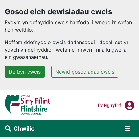
Gosod eich dewisiadau cwcis
Rydym yn defnyddio cwcis hanfodol i wneud i’r wefan
hon weithio.
Hoffem ddefnyddio cwcis dadansoddi i ddeall sut yr
ydych yn defnyddio’r wefan er mwyn i ni allu gwella
ein gwasanaethau.
Derbyn cwcis
Newid gosodiadau cwcis
Neidio i'r prif gynnwys
F
Mewngofnodi I
Fy Nghyfrif
Chwilio