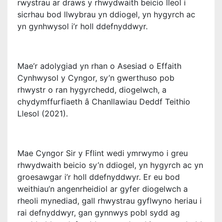
rwystrau ar draws y rhwydwaith beicio lleol i
sicrhau bod llwybrau yn ddiogel, yn hygyrch ac
yn gynhwysol i’r holl ddefnyddwyr.
Mae’r adolygiad yn rhan o Asesiad o Effaith
Cynhwysol y Cyngor, sy’n gwerthuso pob
rhwystr o ran hygyrchedd, diogelwch, a
chydymffurfiaeth â Chanllawiau Deddf Teithio
Llesol (2021).
Mae Cyngor Sir y Fflint wedi ymrwymo i greu
rhwydwaith beicio sy’n ddiogel, yn hygyrch ac yn
groesawgar i’r holl ddefnyddwyr. Er eu bod
weithiau’n angenrheidiol ar gyfer diogelwch a
rheoli mynediad, gall rhwystrau gyflwyno heriau i
rai defnyddwyr, gan gynnwys pobl sydd ag