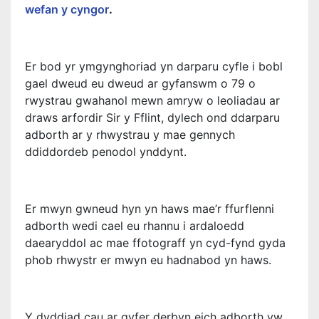
wefan y cyngor
.
Er bod yr ymgynghoriad yn darparu cyfle i bobl
gael dweud eu dweud ar gyfanswm o 79 o
rwystrau gwahanol mewn amryw o leoliadau ar
draws arfordir Sir y Fflint, dylech ond ddarparu
adborth ar y rhwystrau y mae gennych
ddiddordeb penodol ynddynt.
Er mwyn gwneud hyn yn haws mae’r ffurflenni
adborth wedi cael eu rhannu i ardaloedd
daearyddol ac mae ffotograff yn cyd-fynd gyda
phob rhwystr er mwyn eu hadnabod yn haws.
Y dyddiad cau ar gyfer derbyn eich adborth yw