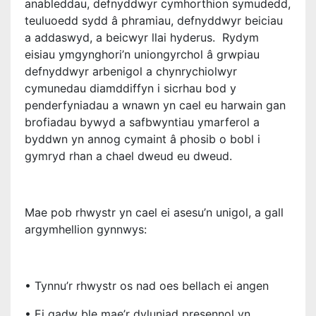
anableddau, defnyddwyr cymhorthion symudedd,
teuluoedd sydd â phramiau, defnyddwyr beiciau
a addaswyd, a beicwyr llai hyderus. Rydym
eisiau ymgynghori’n uniongyrchol â grwpiau
defnyddwyr arbenigol a chynrychiolwyr
cymunedau diamddiffyn i sicrhau bod y
penderfyniadau a wnawn yn cael eu harwain gan
brofiadau bywyd a safbwyntiau ymarferol a
byddwn yn annog cymaint â phosib o bobl i
gymryd rhan a chael dweud eu dweud.
Mae pob rhwystr yn cael ei asesu’n unigol, a gall
argymhellion gynnwys:
• Tynnu’r rhwystr os nad oes bellach ei angen
• Ei gadw ble mae’r dyluniad presennol yn