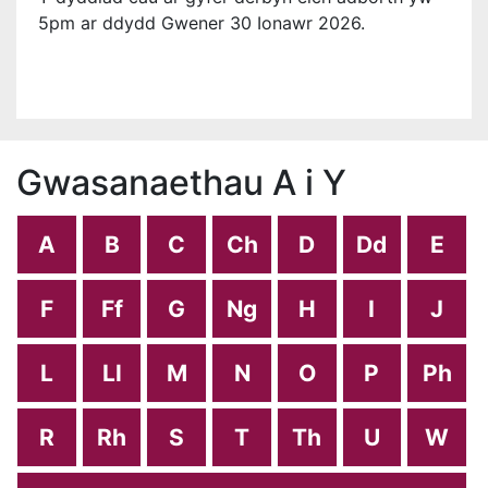
5pm ar ddydd Gwener 30 Ionawr 2026.
Gwasanaethau A i Y
A
B
C
Ch
D
Dd
E
F
Ff
G
Ng
H
I
J
L
Ll
M
N
O
P
Ph
R
Rh
S
T
Th
U
W