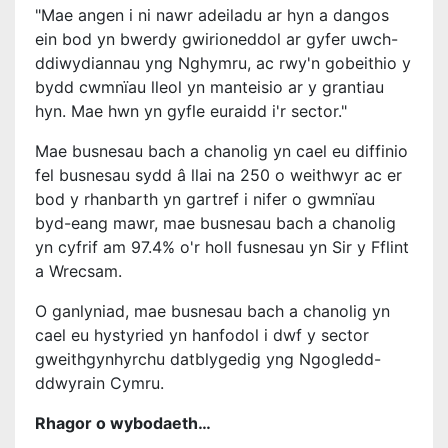
"Mae angen i ni nawr adeiladu ar hyn a dangos
ein bod yn bwerdy gwirioneddol ar gyfer uwch-
ddiwydiannau yng Nghymru, ac rwy'n gobeithio y
bydd cwmnïau lleol yn manteisio ar y grantiau
hyn. Mae hwn yn gyfle euraidd i'r sector."
Mae busnesau bach a chanolig yn cael eu diffinio
fel busnesau sydd â llai na 250 o weithwyr ac er
bod y rhanbarth yn gartref i nifer o gwmnïau
byd-eang mawr, mae busnesau bach a chanolig
yn cyfrif am 97.4% o'r holl fusnesau yn Sir y Fflint
a Wrecsam.
O ganlyniad, mae busnesau bach a chanolig yn
cael eu hystyried yn hanfodol i dwf y sector
gweithgynhyrchu datblygedig yng Ngogledd-
ddwyrain Cymru.
Rhagor o wybodaeth…