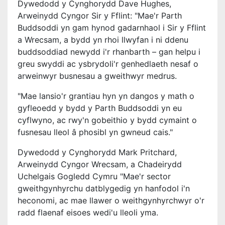
Dywedodd y Cynghorydd Dave Hughes,
Arweinydd Cyngor Sir y Fflint:
"Mae'r Parth
Buddsoddi yn gam hynod gadarnhaol i Sir y Fflint
a Wrecsam, a bydd yn rhoi llwyfan i ni ddenu
buddsoddiad newydd i'r rhanbarth – gan helpu i
greu swyddi ac ysbrydoli'r genhedlaeth nesaf o
arweinwyr busnesau a gweithwyr medrus.
"Mae lansio'r grantiau hyn yn dangos y math o
gyfleoedd y bydd y Parth Buddsoddi yn eu
cyflwyno, ac rwy'n gobeithio y bydd cymaint o
fusnesau lleol â phosibl yn gwneud cais."
Dywedodd y Cynghorydd Mark Pritchard,
Arweinydd Cyngor Wrecsam,
a Chadeirydd
Uchelgais Gogledd Cymru
"Mae'r sector
gweithgynhyrchu datblygedig yn hanfodol i'n
heconomi, ac mae llawer o weithgynhyrchwyr o'r
radd flaenaf eisoes wedi'u lleoli yma.