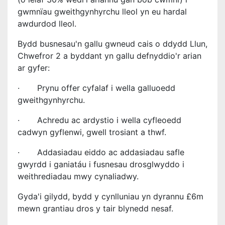
gwmnïau gweithgynhyrchu lleol yn eu hardal
awdurdod lleol.
Bydd busnesau'n gallu gwneud cais o ddydd Llun,
Chwefror 2 a byddant yn gallu defnyddio'r arian
ar gyfer:
·
Prynu offer cyfalaf i wella galluoedd
gweithgynhyrchu.
·
Achredu ac ardystio i wella cyfleoedd
cadwyn gyflenwi, gwell trosiant a thwf.
·
Addasiadau eiddo ac addasiadau safle
gwyrdd i ganiatáu i fusnesau drosglwyddo i
weithrediadau mwy cynaliadwy.
Gyda'i gilydd, bydd y cynlluniau yn dyrannu £6m
mewn grantiau dros y tair blynedd nesaf.