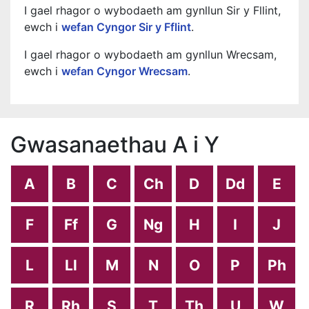
I gael rhagor o wybodaeth am gynllun Sir y Fllint,
ewch i
wefan Cyngor Sir y Fflint
.
I gael rhagor o wybodaeth am gynllun Wrecsam,
ewch i
wefan Cyngor Wrecsam
.
Gwasanaethau A i Y
A
B
C
Ch
D
Dd
E
F
Ff
G
Ng
H
I
J
L
Ll
M
N
O
P
Ph
R
Rh
S
T
Th
U
W