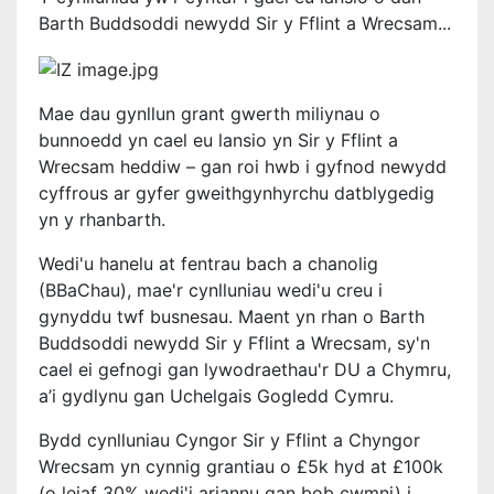
Barth Buddsoddi newydd Sir y Fflint a Wrecsam...
Mae dau gynllun grant gwerth miliynau o
bunnoedd yn cael eu lansio yn Sir y Fflint a
Wrecsam heddiw – gan roi hwb i gyfnod newydd
cyffrous ar gyfer gweithgynhyrchu datblygedig
yn y rhanbarth.
Wedi'u hanelu at fentrau bach a chanolig
(BBaChau), mae'r cynlluniau wedi'u creu i
gynyddu twf busnesau. Maent yn rhan o Barth
Buddsoddi newydd Sir y Fflint a Wrecsam, sy'n
cael ei gefnogi gan lywodraethau'r DU a Chymru
,
a’i gydlynu gan Uchelgais Gogledd Cymru
.
Bydd cynlluniau Cyngor Sir y Fflint a Chyngor
Wrecsam yn cynnig grantiau o £5k hyd at £100k
(o leiaf 30% wedi'i ariannu gan bob cwmni) i