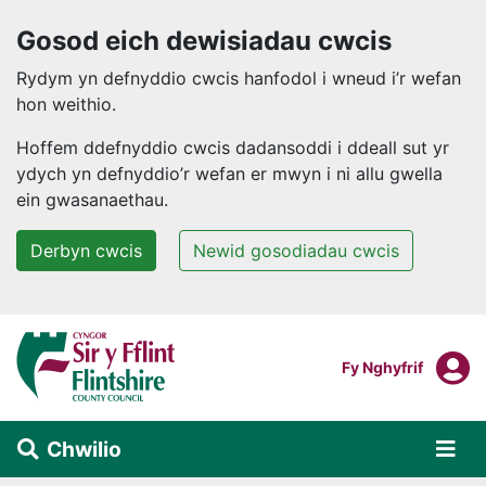
Gosod eich dewisiadau cwcis
Rydym yn defnyddio cwcis hanfodol i wneud i’r wefan
hon weithio.
Hoffem ddefnyddio cwcis dadansoddi i ddeall sut yr
ydych yn defnyddio’r wefan er mwyn i ni allu gwella
ein gwasanaethau.
Derbyn cwcis
Newid gosodiadau cwcis
Neidio i'r prif gynnwys
F
Mewngofnodi I
Fy Nghyfrif
Chwilio