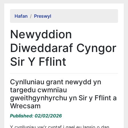
Alert Section
Hafan
Preswyl
Newyddion
Diweddaraf Cyngor
Sir Y Fflint
Cynlluniau grant newydd yn
targedu cwmnïau
gweithgynhyrchu yn Sir y Fflint a
Wrecsam
Published: 02/02/2026
Y cynlluniau yw'r cyntaf i gael eu lansio o dan