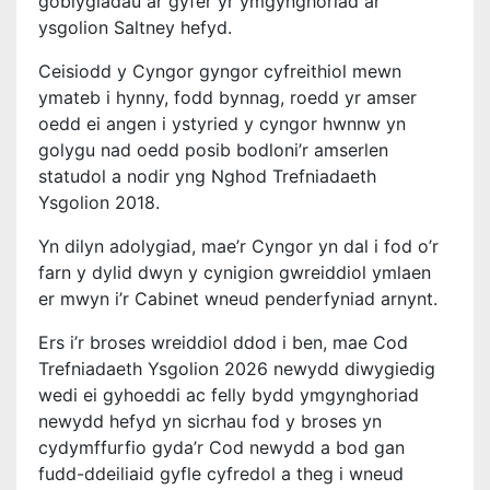
goblygiadau ar gyfer yr ymgynghoriad ar
ysgolion Saltney hefyd.
Ceisiodd y Cyngor gyngor cyfreithiol mewn
ymateb i hynny, fodd bynnag, roedd yr amser
oedd ei angen i ystyried y cyngor hwnnw yn
golygu nad oedd posib bodloni’r amserlen
statudol a nodir yng Nghod Trefniadaeth
Ysgolion 2018.
Yn dilyn adolygiad, mae’r Cyngor yn dal i fod o’r
farn y dylid dwyn y cynigion gwreiddiol ymlaen
er mwyn i’r Cabinet wneud penderfyniad arnynt.
Ers i’r broses wreiddiol ddod i ben, mae Cod
Trefniadaeth Ysgolion 2026 newydd diwygiedig
wedi ei gyhoeddi ac felly bydd ymgynghoriad
newydd hefyd yn sicrhau fod y broses yn
cydymffurfio gyda’r Cod newydd a bod gan
fudd-ddeiliaid gyfle cyfredol a theg i wneud