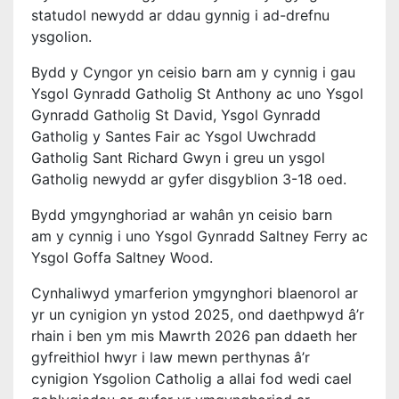
statudol newydd ar ddau gynnig i ad-drefnu
ysgolion.
Bydd y Cyngor yn ceisio barn am y cynnig i gau
Ysgol Gynradd Gatholig St Anthony ac uno Ysgol
Gynradd Gatholig St David, Ysgol Gynradd
Gatholig y Santes Fair ac Ysgol Uwchradd
Gatholig Sant Richard Gwyn i greu un ysgol
Gatholig newydd ar gyfer disgyblion 3-18 oed.
Bydd ymgynghoriad ar wahân yn ceisio barn
am y cynnig i uno Ysgol Gynradd Saltney Ferry ac
Ysgol Goffa Saltney Wood.
Cynhaliwyd ymarferion ymgynghori blaenorol ar
yr un cynigion yn ystod 2025, ond daethpwyd â’r
rhain i ben ym mis Mawrth 2026 pan ddaeth her
gyfreithiol hwyr i law mewn perthynas â’r
cynigion Ysgolion Catholig a allai fod wedi cael