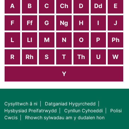
A
B
C
Ch
D
Dd
E
F
Ff
G
Ng
H
I
J
L
Ll
M
N
O
P
Ph
R
Rh
S
T
Th
U
W
Y
Cysylltwch â ni
Datganiad Hygyrchedd
Hysbysiad Preifatrwydd
Cynllun Cyhoeddi
Polisi
Cwcis
Rhowch sylwadau am y dudalen hon