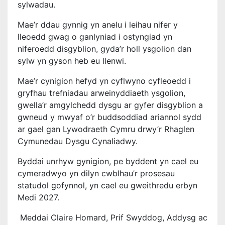
sylwadau.
Mae’r ddau gynnig yn anelu i leihau nifer y
lleoedd gwag o ganlyniad i ostyngiad yn
niferoedd disgyblion, gyda’r holl ysgolion dan
sylw yn gyson heb eu llenwi.
Mae’r cynigion hefyd yn cyflwyno cyfleoedd i
gryfhau trefniadau arweinyddiaeth ysgolion,
gwella’r amgylchedd dysgu ar gyfer disgyblion a
gwneud y mwyaf o’r buddsoddiad ariannol sydd
ar gael gan Lywodraeth Cymru drwy’r Rhaglen
Cymunedau Dysgu Cynaliadwy.
Byddai unrhyw gynigion, pe byddent yn cael eu
cymeradwyo yn dilyn cwblhau’r prosesau
statudol gofynnol, yn cael eu gweithredu erbyn
Medi 2027.
Meddai Claire Homard, Prif Swyddog, Addysg ac