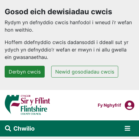
Gosod eich dewisiadau cwcis
Rydym yn defnyddio cwcis hanfodol i wneud i’r wefan
hon weithio.
Hoffem ddefnyddio cwcis dadansoddi i ddeall sut yr
ydych yn defnyddio’r wefan er mwyn i ni allu gwella
ein gwasanaethau.
Derbyn cwcis
Newid gosodiadau cwcis
Neidio i'r prif gynnwys
F
Mewngofnodi I
Fy Nghyfrif
Chwilio