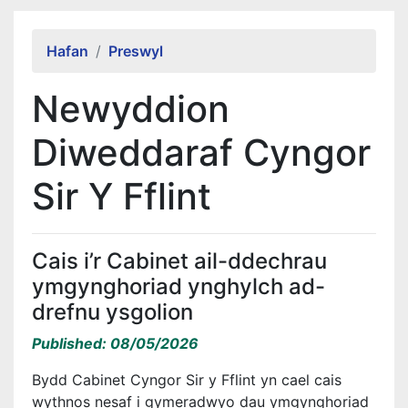
Alert Section
Hafan
Preswyl
Newyddion
Diweddaraf Cyngor
Sir Y Fflint
Cais i’r Cabinet ail-ddechrau
ymgynghoriad ynghylch ad-
drefnu ysgolion
Published: 08/05/2026
Bydd Cabinet Cyngor Sir y Fflint yn cael cais
wythnos nesaf i gymeradwyo dau ymgynghoriad