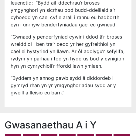
Ieuenctid:
“Bydd ail-ddechrau’r broses
ymgynghori yn sicrhau bod budd-ddeiliaid a’r
cyhoedd yn cael cyfle arall i rannu eu hadborth
cyn i unrhyw benderfyniadau gael eu gwneud.
“Gwnaed y penderfyniad cywir i ddod â’r broses
wreiddiol i ben tra’r oedd yr her gyfreithiol yn
cael ei hystyried yn llawn. Ar ôl adolygu’r sefyllfa,
rydym yn parhau i fod yn hyderus bod y cynigion
hyn yn cynrychioli’r ffordd iawn ymlaen.
“Byddem yn annog pawb sydd â diddordeb i
gymryd rhan yn yr ymgynghoriadau sydd ar y
gweill a lleisio eu barn.”
Gwasanaethau A i Y