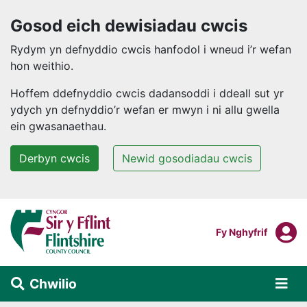
Gosod eich dewisiadau cwcis
Rydym yn defnyddio cwcis hanfodol i wneud i’r wefan
hon weithio.
Hoffem ddefnyddio cwcis dadansoddi i ddeall sut yr
ydych yn defnyddio’r wefan er mwyn i ni allu gwella
ein gwasanaethau.
Derbyn cwcis
Newid gosodiadau cwcis
Neidio i'r prif gynnwys
F
Mewngofnodi I
Fy Nghyfrif
Chwilio