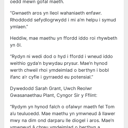
oedd mewn gofal maeth.
“Gwnaeth aros yn lleol wahaniaeth enfawr.
Rhoddodd sefydlogrwydd i mi a’m helpu i symud
ymlaen.”
Heddiw, mae maethu yn ffordd iddo roi rhywbeth
yn ôl.
“Rydyn ni wedi dod o hyd i ffordd i wneud iddo
weithio gyda’n bywydau prysur. Mae’n hynod
werth chweil rhoi ymdeimlad o berthyn i bobl
ifanc a’r cyfle i gyrraedd eu potensial.”
Dywedodd Sarah Grant, Uwch Reolwr
Gwasanaethau Plant, Cyngor
Sir y Fflint:
“Rydym yn hynod falch o ofalwyr maeth fel Tom
a’u teuluoedd. Mae maethu yn ymwneud â llawer
mwy na dim ond darparu lle diogel i aros. Mae’n
ymwneud â chreu ymdeimlad o berthyn a