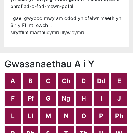
phrofiad-o-fod-mewn-gofal
I gael gwybod mwy am ddod yn ofalwr maeth yn
Sir y Fflint, ewch i:
siryfflint.maethucymru.llyw.cymru
Gwasanaethau A i Y
A
B
C
Ch
D
Dd
E
F
Ff
G
Ng
H
I
J
L
Ll
M
N
O
P
Ph