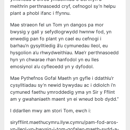
meithrin perthnasoedd cryf, cefnogol sy’n helpu
plant a phobl ifanc i ffynnu.
Mae straeon fel un Tom yn dangos pa mor
bwysig y gall y sefydlogrwydd hwnnw fod, yn
enwedig pan fo plant yn cael eu cefnogi i
barhau’n gysylltiedig â’u cymunedau lleol, eu
hysgolion a’u rhwydweithiau. Mae’r perthnasoedd
hyn yn chwarae rhan hanfodol yn eu lles
emosiynol a’u cyfleoedd yn y dyfodol.
Mae Pythefnos Gofal Maeth yn gyfle i ddathlu’r
cysylltiadau sy’n newid bywydau ac i ddiolch i’n
cymuned faethu ymroddedig yma yn Sir y Fflint
am y gwahaniaeth maent yn ei wneud bob dydd.”
I ddarllen mwy am stori Tom, ewch i:
siryfflint.maethucymru.llyw.cymru/pam-fod-aros-
yn-lleol-yn-bwysig-i-tom-gofalwr-maeth-sydd-a-