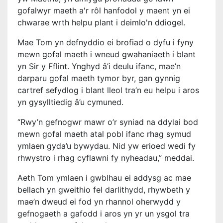
gofalwyr maeth a'r rôl hanfodol y maent yn ei
chwarae wrth helpu plant i deimlo'n ddiogel.
Mae Tom yn defnyddio ei brofiad o dyfu i fyny
mewn gofal maeth i wneud gwahaniaeth i blant
yn Sir y Fflint. Ynghyd â’i deulu ifanc, mae’n
darparu gofal maeth tymor byr, gan gynnig
cartref sefydlog i blant lleol tra’n eu helpu i aros
yn gysylltiedig â’u cymuned.
“Rwy’n gefnogwr mawr o’r syniad na ddylai bod
mewn gofal maeth atal pobl ifanc rhag symud
ymlaen gyda’u bywydau. Nid yw erioed wedi fy
rhwystro i rhag
cyflawni fy nyheadau
,” meddai.
Aeth Tom ymlaen i gwblhau ei addysg ac mae
bellach yn gweithio fel darlithydd, rhywbeth y
mae’n dweud ei fod yn rhannol oherwydd y
gefnogaeth a gafodd i aros yn yr un ysgol tra