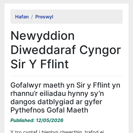
Alert Section
Hafan
Preswyl
Newyddion
Diweddaraf Cyngor
Sir Y Fflint
Gofalwyr maeth yn Sir y Fflint yn
rhannu’r eiliadau hynny sy’n
dangos datblygiad ar gyfer
Pythefnos Gofal Maeth
Published: 12/05/2026
Y tro cyntaf i blentyn chwerthin, trafod ei