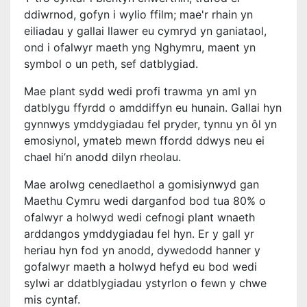
ddiwrnod, gofyn i wylio ffilm; mae'r rhain yn
eiliadau y gallai llawer eu cymryd yn ganiataol,
ond i ofalwyr maeth yng Nghymru, maent yn
symbol o un peth, sef datblygiad.
Mae plant sydd wedi profi trawma yn aml yn
datblygu ffyrdd o amddiffyn eu hunain. Gallai hyn
gynnwys ymddygiadau fel pryder, tynnu yn ôl yn
emosiynol, ymateb mewn ffordd ddwys neu ei
chael hi’n anodd dilyn rheolau.
Mae arolwg cenedlaethol a gomisiynwyd gan
Maethu Cymru wedi darganfod bod tua 80% o
ofalwyr a holwyd wedi cefnogi plant wnaeth
arddangos ymddygiadau fel hyn. Er y gall yr
heriau hyn fod yn anodd, dywedodd hanner y
gofalwyr maeth a holwyd hefyd eu bod wedi
sylwi ar ddatblygiadau ystyrlon o fewn y chwe
mis cyntaf.