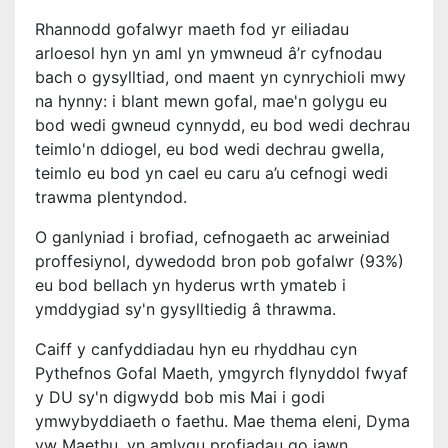
Rhannodd gofalwyr maeth fod yr eiliadau
arloesol hyn yn aml yn ymwneud â’r cyfnodau
bach o gysylltiad, ond maent yn cynrychioli mwy
na hynny: i blant mewn gofal, mae'n golygu eu
bod wedi gwneud cynnydd, eu bod wedi dechrau
teimlo'n ddiogel, eu bod wedi dechrau gwella,
teimlo eu bod yn cael eu caru a’u cefnogi wedi
trawma plentyndod.
O ganlyniad i brofiad, cefnogaeth ac arweiniad
proffesiynol, dywedodd bron pob gofalwr (93%)
eu bod bellach yn hyderus wrth ymateb i
ymddygiad sy'n gysylltiedig â thrawma.
Caiff y canfyddiadau hyn eu rhyddhau cyn
Pythefnos Gofal Maeth, ymgyrch flynyddol fwyaf
y DU sy'n digwydd bob mis Mai i godi
ymwybyddiaeth o faethu. Mae thema eleni, Dyma
yw Maethu, yn amlygu profiadau go iawn