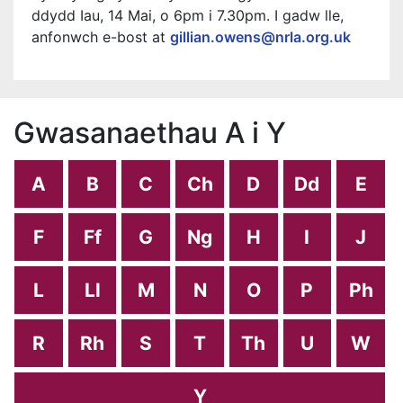
ddydd Iau, 14 Mai, o 6pm i 7.30pm. I gadw lle,
anfonwch e-bost at
gillian.owens@nrla.org.uk
Gwasanaethau A i Y
A
B
C
Ch
D
Dd
E
F
Ff
G
Ng
H
I
J
L
Ll
M
N
O
P
Ph
R
Rh
S
T
Th
U
W
Y