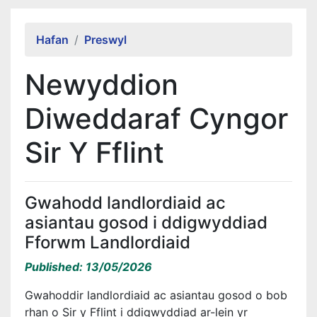
Alert Section
Hafan
Preswyl
Newyddion
Diweddaraf Cyngor
Sir Y Fflint
Gwahodd landlordiaid ac
asiantau gosod i ddigwyddiad
Fforwm Landlordiaid
Published: 13/05/2026
Gwahoddir landlordiaid ac asiantau gosod o bob
rhan o Sir y Fflint i ddigwyddiad ar-lein yr