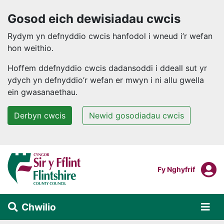
Gosod eich dewisiadau cwcis
Rydym yn defnyddio cwcis hanfodol i wneud i’r wefan
hon weithio.
Hoffem ddefnyddio cwcis dadansoddi i ddeall sut yr
ydych yn defnyddio’r wefan er mwyn i ni allu gwella
ein gwasanaethau.
Derbyn cwcis
Newid gosodiadau cwcis
Neidio i'r prif gynnwys
F
Mewngofnodi I
Fy Nghyfrif
Chwilio