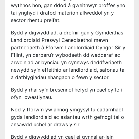
wythnos hon, gan ddod â gweithwyr proffesiynol
tai ynghyd i drafod materion allweddol yn y
sector rhentu preifat.
Bydd y digwyddiad, a drefnir gan y Gymdeithas
Landlordiaid Preswyl Cenedlaethol mewn
partneriaeth â Fforwm Landlordiaid Cyngor Sir y
Fflint, yn darparu’r wybodaeth ddiweddaraf ac
arweiniad ar bynciau yn cynnwys deddfwriaeth
newydd sy’n effeithio ar landlordiaid, safonau tai
a datblygiadau ehangach o fewn y sector.
Bydd y rhai sy’n bresennol hefyd yn cael cyfle i
ofyn cwestiynau.
Nod y fforwm yw annog ymgysylltu cadarnhaol
gyda landlordiaid ac asiantau wrth gefnogi tai o
ansawdd uchel ar draws y sir.
Bydd y digwyddiad yn cael ei gynnal ar-lein