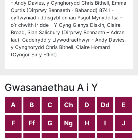
- Andy Davies, y Cynghorydd Chris Bithell, Emma
Curtis (Dirprwy Bennaeth - Babanod) 8741 -
cyflwyniad i ddisgyblion iau Ysgol Mynydd Isa –
o’r chwith ir dde - Y Cyng Glenys Diskin, Claire
Broad, Sian Salisbury (Dirprwy Bennaeth – Adran
Iau), Cadeirydd y Llywodraethwyr - Andy Davies,
y Cynghorydd Chris Bithell, Claire Homard
(Cyngor Sir y Fflint).
Gwasanaethau A i Y
A
B
C
Ch
D
Dd
E
F
Ff
G
Ng
H
I
J