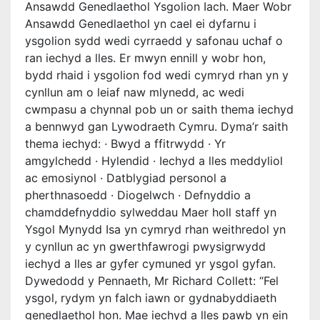
Ansawdd Genedlaethol Ysgolion Iach. Maer Wobr
Ansawdd Genedlaethol yn cael ei dyfarnu i
ysgolion sydd wedi cyrraedd y safonau uchaf o
ran iechyd a lles. Er mwyn ennill y wobr hon,
bydd rhaid i ysgolion fod wedi cymryd rhan yn y
cynllun am o leiaf naw mlynedd, ac wedi
cwmpasu a chynnal pob un or saith thema iechyd
a bennwyd gan Lywodraeth Cymru. Dyma’r saith
thema iechyd: · Bwyd a ffitrwydd · Yr
amgylchedd · Hylendid · Iechyd a lles meddyliol
ac emosiynol · Datblygiad personol a
pherthnasoedd · Diogelwch · Defnyddio a
chamddefnyddio sylweddau Maer holl staff yn
Ysgol Mynydd Isa yn cymryd rhan weithredol yn
y cynllun ac yn gwerthfawrogi pwysigrwydd
iechyd a lles ar gyfer cymuned yr ysgol gyfan.
Dywedodd y Pennaeth, Mr Richard Collett: “Fel
ysgol, rydym yn falch iawn or gydnabyddiaeth
genedlaethol hon. Mae iechyd a lles pawb yn ein