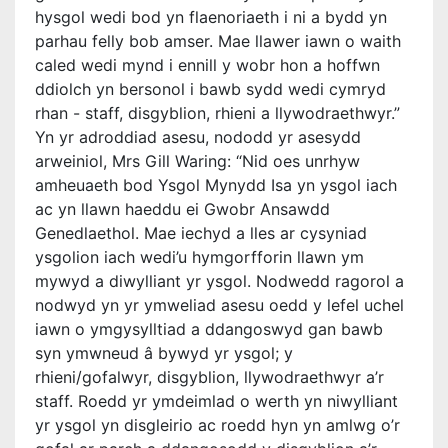
hysgol wedi bod yn flaenoriaeth i ni a bydd yn
parhau felly bob amser. Mae llawer iawn o waith
caled wedi mynd i ennill y wobr hon a hoffwn
ddiolch yn bersonol i bawb sydd wedi cymryd
rhan - staff, disgyblion, rhieni a llywodraethwyr.”
Yn yr adroddiad asesu, nododd yr asesydd
arweiniol, Mrs Gill Waring: “Nid oes unrhyw
amheuaeth bod Ysgol Mynydd Isa yn ysgol iach
ac yn llawn haeddu ei Gwobr Ansawdd
Genedlaethol. Mae iechyd a lles ar cysyniad
ysgolion iach wedi’u hymgorfforin llawn ym
mywyd a diwylliant yr ysgol. Nodwedd ragorol a
nodwyd yn yr ymweliad asesu oedd y lefel uchel
iawn o ymgysylltiad a ddangoswyd gan bawb
syn ymwneud â bywyd yr ysgol; y
rhieni/gofalwyr, disgyblion, llywodraethwyr a’r
staff. Roedd yr ymdeimlad o werth yn niwylliant
yr ysgol yn disgleirio ac roedd hyn yn amlwg o’r