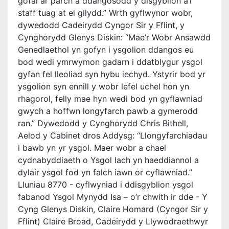
gofal ar parch a ddangosodd y disgyblion a’r
staff tuag at ei gilydd.” Wrth gyflwynor wobr,
dywedodd Cadeirydd Cyngor Sir y Fflint, y
Cynghorydd Glenys Diskin: “Mae’r Wobr Ansawdd
Genedlaethol yn gofyn i ysgolion ddangos eu
bod wedi ymrwymon gadarn i ddatblygur ysgol
gyfan fel lleoliad syn hybu iechyd. Ystyrir bod yr
ysgolion syn ennill y wobr lefel uchel hon yn
rhagorol, felly mae hyn wedi bod yn gyflawniad
gwych a hoffwn longyfarch pawb a gymerodd
ran.” Dywedodd y Cynghorydd Chris Bithell,
Aelod y Cabinet dros Addysg: “Llongyfarchiadau
i bawb yn yr ysgol. Maer wobr a chael
cydnabyddiaeth o Ysgol Iach yn haeddiannol a
dylair ysgol fod yn falch iawn or cyflawniad.”
Lluniau 8770 - cyflwyniad i ddisgyblion ysgol
fabanod Ysgol Mynydd Isa – o’r chwith ir dde - Y
Cyng Glenys Diskin, Claire Homard (Cyngor Sir y
Fflint) Claire Broad, Cadeirydd y Llywodraethwyr