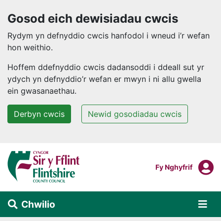
Gosod eich dewisiadau cwcis
Rydym yn defnyddio cwcis hanfodol i wneud i’r wefan
hon weithio.
Hoffem ddefnyddio cwcis dadansoddi i ddeall sut yr
ydych yn defnyddio’r wefan er mwyn i ni allu gwella
ein gwasanaethau.
Derbyn cwcis
Newid gosodiadau cwcis
Neidio i'r prif gynnwys
F
Mewngofnodi I
Fy Nghyfrif
Chwilio