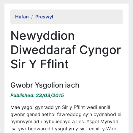
Alert Section
Hafan
Preswyl
Newyddion
Diweddaraf Cyngor
Sir Y Fflint
Gwobr Ysgolion iach
Published: 23/03/2015
Mae ysgol gynradd yn Sir y Fflint wedi ennill
gwobr genedlaethol fawreddog sy’n cydnabod ei
hymrwymiad i hybu iechyd a lles. Ysgol Mynydd
Isa ywr bedwaredd ysgol yn y sir i ennill y Wobr