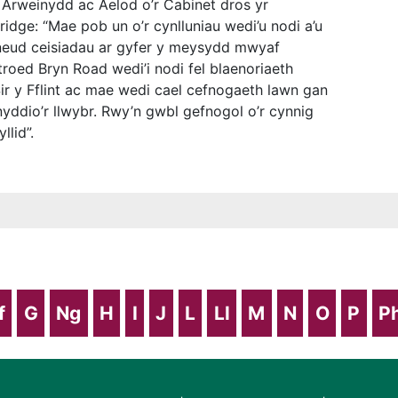
Arweinydd ac Aelod o’r Cabinet dros yr
dge: “Mae pob un o’r cynlluniau wedi’u nodi a’u
wneud ceisiadau ar gyfer y meysydd mwyaf
troed Bryn Road wedi’i nodi fel blaenoriaeth
r y Fflint ac mae wedi cael cefnogaeth lawn gan
nyddio’r llwybr. Rwy’n gwbl gefnogol o’r cynnig
lid”.
f
G
Ng
H
I
J
L
Ll
M
N
O
P
P