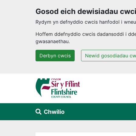
Gosod eich dewisiadau cwc
Rydym yn defnyddio cwcis hanfodol i wneud
Hoffem ddefnyddio cwcis dadansoddi i ddeal
gwasanaethau.
Derbyn cwcis
Newid gosodiadau cw
Neidio i'r prif gynnwys
Chwilio
Alert Section