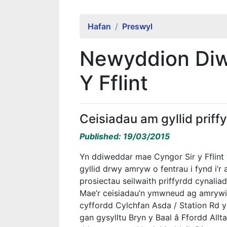
Hafan
Preswyl
Newyddion Diw
Y Fflint
Ceisiadau am gyllid priff
Published: 19/03/2015
Yn ddiweddar mae Cyngor Sir y Fflint
gyllid drwy amryw o fentrau i fynd i’r
prosiectau seilwaith priffyrdd cynali
Mae’r ceisiadau’n ymwneud ag amrywi
cyffordd Cylchfan Asda / Station Rd y
gan gysylltu Bryn y Baal â Ffordd Allt