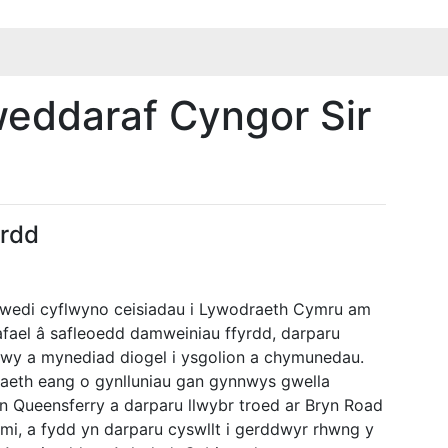
eddaraf Cyngor Sir
yrdd
 wedi cyflwyno ceisiadau i Lywodraeth Cymru am
 afael â safleoedd damweiniau ffyrdd, darparu
adwy a mynediad diogel i ysgolion a chymunedau.
aeth eang o gynlluniau gan gynnwys gwella
n Queensferry a darparu llwybr troed ar Bryn Road
ami, a fydd yn darparu cyswllt i gerddwyr rhwng y