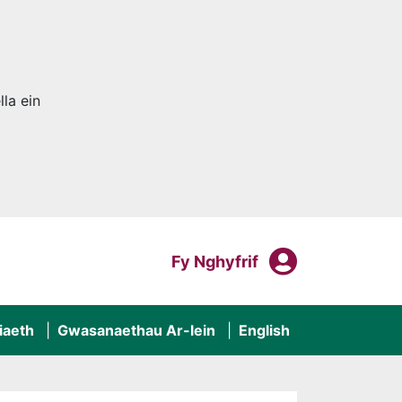
la ein
Fy Nghyf
Mewngofnodi I
Fy Nghyfrif
iaeth
Gwasanaethau Ar-lein
English