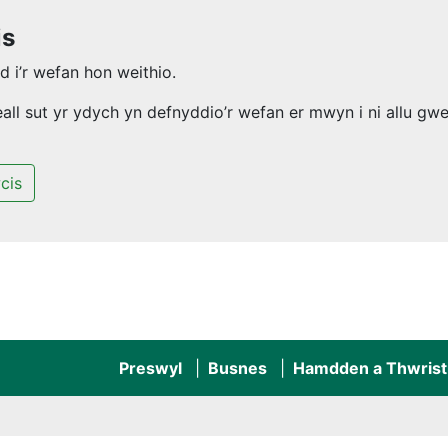
is
 i’r wefan hon weithio.
l sut yr ydych yn defnyddio’r wefan er mwyn i ni allu gwel
cis
Preswyl
Busnes
Hamdden a Thwrist