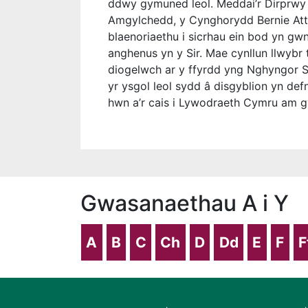
ddwy gymuned leol. Meddai’r Dirprwy 
Amgylchedd, y Cynghorydd Bernie Attri
blaenoriaethu i sicrhau ein bod yn g
anghenus yn y Sir. Mae cynllun llwybr 
diogelwch ar y ffyrdd yng Nghyngor Si
yr ysgol leol sydd â disgyblion yn def
hwn a’r cais i Lywodraeth Cymru am gyl
Gwasanaethau A i Y
A
B
C
Ch
D
Dd
E
F
F