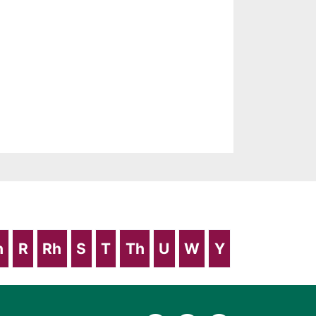
h
R
Rh
S
T
Th
U
W
Y