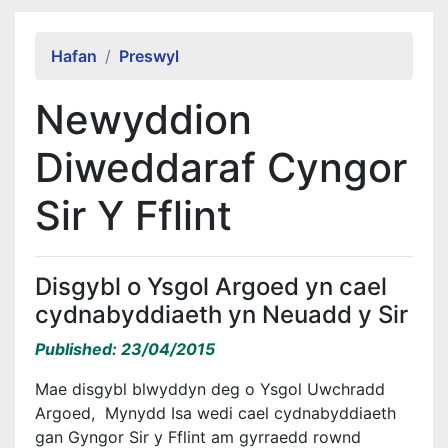
Alert Section
Hafan
Preswyl
Newyddion
Diweddaraf Cyngor
Sir Y Fflint
Disgybl o Ysgol Argoed yn cael
cydnabyddiaeth yn Neuadd y Sir
Published: 23/04/2015
Mae disgybl blwyddyn deg o Ysgol Uwchradd
Argoed, Mynydd Isa wedi cael cydnabyddiaeth
gan Gyngor Sir y Fflint am gyrraedd rownd