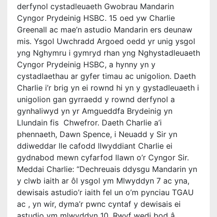
derfynol cystadleuaeth Gwobrau Mandarin
Cyngor Prydeinig HSBC. 15 oed yw Charlie
Greenall ac mae’n astudio Mandarin ers deunaw
mis. Ysgol Uwchradd Argoed oedd yr unig ysgol
yng Nghymru i gymryd rhan yng Nghystadleuaeth
Cyngor Prydeinig HSBC, a hynny yn y
cystadlaethau ar gyfer timau ac unigolion. Daeth
Charlie i’r brig yn ei rownd hi yn y gystadleuaeth i
unigolion gan gyrraedd y rownd derfynol a
gynhaliwyd yn yr Amgueddfa Brydeinig yn
Llundain fis Chwefror. Daeth Charlie a’i
phennaeth, Dawn Spence, i Neuadd y Sir yn
ddiweddar lle cafodd llwyddiant Charlie ei
gydnabod mewn cyfarfod llawn o’r Cyngor Sir.
Meddai Charlie: “Dechreuais ddysgu Mandarin yn
y clwb iaith ar ôl ysgol ym Mlwyddyn 7 ac yna,
dewisais astudio’r iaith fel un o’m pynciau TGAU
ac , yn wir, dyma’r pwnc cyntaf y dewisais ei
astudio ym mlwyddyn 10. Rwyf wedi bod â