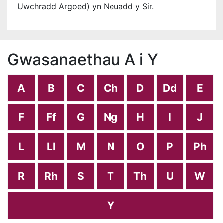
Uwchradd Argoed) yn Neuadd y Sir.
Gwasanaethau A i Y
A
B
C
Ch
D
Dd
E
F
Ff
G
Ng
H
I
J
L
Ll
M
N
O
P
Ph
R
Rh
S
T
Th
U
W
Y