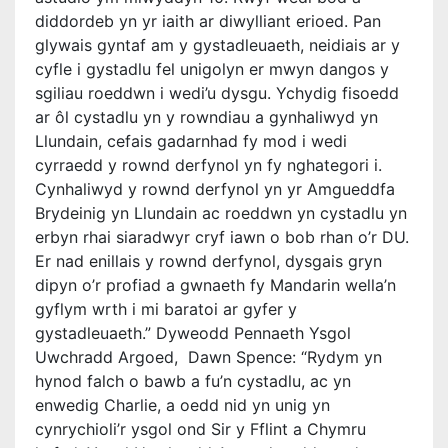
diddordeb yn yr iaith ar diwylliant erioed. Pan
glywais gyntaf am y gystadleuaeth, neidiais ar y
cyfle i gystadlu fel unigolyn er mwyn dangos y
sgiliau roeddwn i wedi’u dysgu. Ychydig fisoedd
ar ôl cystadlu yn y rowndiau a gynhaliwyd yn
Llundain, cefais gadarnhad fy mod i wedi
cyrraedd y rownd derfynol yn fy nghategori i.
Cynhaliwyd y rownd derfynol yn yr Amgueddfa
Brydeinig yn Llundain ac roeddwn yn cystadlu yn
erbyn rhai siaradwyr cryf iawn o bob rhan o’r DU.
Er nad enillais y rownd derfynol, dysgais gryn
dipyn o’r profiad a gwnaeth fy Mandarin wella’n
gyflym wrth i mi baratoi ar gyfer y
gystadleuaeth.” Dyweodd Pennaeth Ysgol
Uwchradd Argoed, Dawn Spence: “Rydym yn
hynod falch o bawb a fu’n cystadlu, ac yn
enwedig Charlie, a oedd nid yn unig yn
cynrychioli’r ysgol ond Sir y Fflint a Chymru