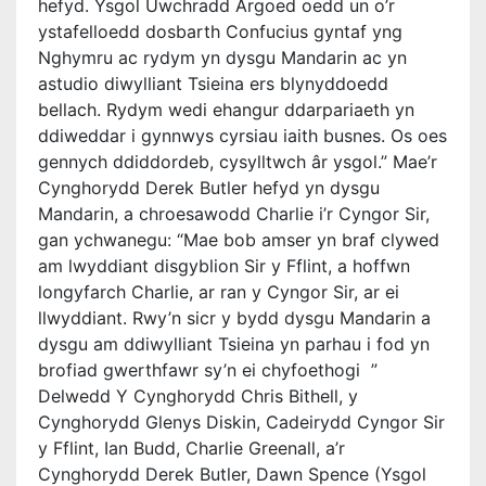
hefyd. Ysgol Uwchradd Argoed oedd un o’r
ystafelloedd dosbarth Confucius gyntaf yng
Nghymru ac rydym yn dysgu Mandarin ac yn
astudio diwylliant Tsieina ers blynyddoedd
bellach. Rydym wedi ehangur ddarpariaeth yn
ddiweddar i gynnwys cyrsiau iaith busnes. Os oes
gennych ddiddordeb, cysylltwch âr ysgol.” Mae’r
Cynghorydd Derek Butler hefyd yn dysgu
Mandarin, a chroesawodd Charlie i’r Cyngor Sir,
gan ychwanegu: “Mae bob amser yn braf clywed
am lwyddiant disgyblion Sir y Fflint, a hoffwn
longyfarch Charlie, ar ran y Cyngor Sir, ar ei
llwyddiant. Rwy’n sicr y bydd dysgu Mandarin a
dysgu am ddiwylliant Tsieina yn parhau i fod yn
brofiad gwerthfawr sy’n ei chyfoethogi ”
Delwedd Y Cynghorydd Chris Bithell, y
Cynghorydd Glenys Diskin, Cadeirydd Cyngor Sir
y Fflint, Ian Budd, Charlie Greenall, a’r
Cynghorydd Derek Butler, Dawn Spence (Ysgol