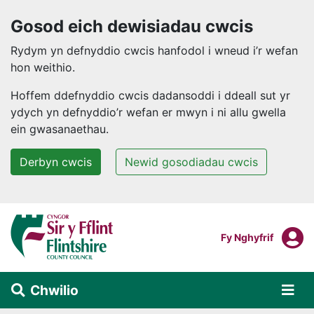
Gosod eich dewisiadau cwcis
Rydym yn defnyddio cwcis hanfodol i wneud i’r wefan
hon weithio.
Hoffem ddefnyddio cwcis dadansoddi i ddeall sut yr
ydych yn defnyddio’r wefan er mwyn i ni allu gwella
ein gwasanaethau.
Derbyn cwcis
Newid gosodiadau cwcis
Neidio i'r prif gynnwys
F
Mewngofnodi I
Fy Nghyfrif
Chwilio