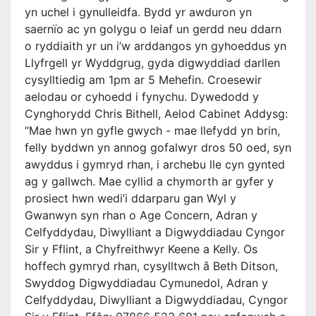
yn uchel i gynulleidfa. Bydd yr awduron yn
saernïo ac yn golygu o leiaf un gerdd neu ddarn
o ryddiaith yr un i’w arddangos yn gyhoeddus yn
Llyfrgell yr Wyddgrug, gyda digwyddiad darllen
cysylltiedig am 1pm ar 5 Mehefin. Croesewir
aelodau or cyhoedd i fynychu. Dywedodd y
Cynghorydd Chris Bithell, Aelod Cabinet Addysg:
“Mae hwn yn gyfle gwych - mae llefydd yn brin,
felly byddwn yn annog gofalwyr dros 50 oed, syn
awyddus i gymryd rhan, i archebu lle cyn gynted
ag y gallwch. Mae cyllid a chymorth ar gyfer y
prosiect hwn wedi’i ddarparu gan Wyl y
Gwanwyn syn rhan o Age Concern, Adran y
Celfyddydau, Diwylliant a Digwyddiadau Cyngor
Sir y Fflint, a Chyfreithwyr Keene a Kelly. Os
hoffech gymryd rhan, cysylltwch â Beth Ditson,
Swyddog Digwyddiadau Cymunedol, Adran y
Celfyddydau, Diwylliant a Digwyddiadau, Cyngor