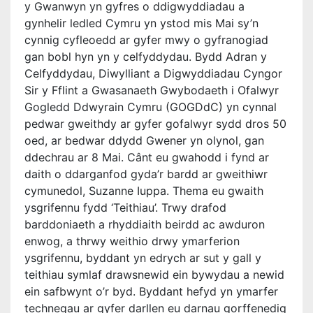
y Gwanwyn yn gyfres o ddigwyddiadau a
gynhelir ledled Cymru yn ystod mis Mai sy’n
cynnig cyfleoedd ar gyfer mwy o gyfranogiad
gan bobl hyn yn y celfyddydau. Bydd Adran y
Celfyddydau, Diwylliant a Digwyddiadau Cyngor
Sir y Fflint a Gwasanaeth Gwybodaeth i Ofalwyr
Gogledd Ddwyrain Cymru (GOGDdC) yn cynnal
pedwar gweithdy ar gyfer gofalwyr sydd dros 50
oed, ar bedwar ddydd Gwener yn olynol, gan
ddechrau ar 8 Mai. Cânt eu gwahodd i fynd ar
daith o ddarganfod gyda’r bardd ar gweithiwr
cymunedol, Suzanne Iuppa. Thema eu gwaith
ysgrifennu fydd ‘Teithiau’. Trwy drafod
barddoniaeth a rhyddiaith beirdd ac awduron
enwog, a thrwy weithio drwy ymarferion
ysgrifennu, byddant yn edrych ar sut y gall y
teithiau symlaf drawsnewid ein bywydau a newid
ein safbwynt o’r byd. Byddant hefyd yn ymarfer
technegau ar gyfer darllen eu darnau gorffenedig