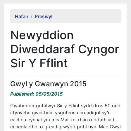
Alert Section
Hafan
Preswyl
Newyddion
Diweddaraf Cyngor
Sir Y Fflint
Gwyl y Gwanwyn 2015
Published: 05/05/2015
Gwahoddir gofalwyr Sir y Fflint sydd dros 50 oed
i fynychu gweithdai ysgrifennu creadigol sy’n
cael eu cynnal ym mis Mai, fel rhan o ddathliad
cenedlaethol o greadigrwydd pobl hyn. Mae Gwyl