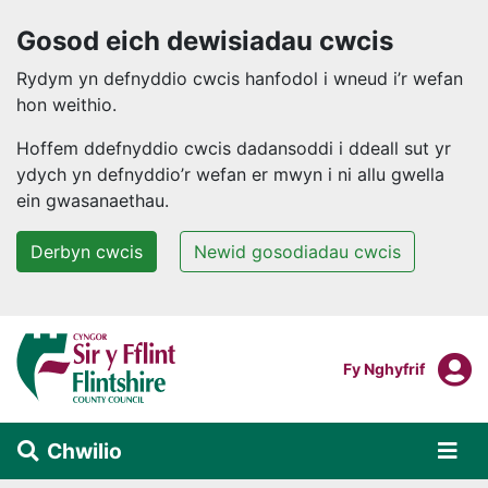
Gosod eich dewisiadau cwcis
Rydym yn defnyddio cwcis hanfodol i wneud i’r wefan
hon weithio.
Hoffem ddefnyddio cwcis dadansoddi i ddeall sut yr
ydych yn defnyddio’r wefan er mwyn i ni allu gwella
ein gwasanaethau.
Derbyn cwcis
Newid gosodiadau cwcis
Neidio i'r prif gynnwys
F
Mewngofnodi I
Fy Nghyfrif
Chwilio