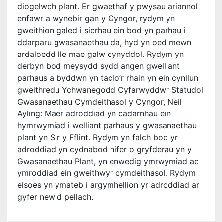
diogelwch plant. Er gwaethaf y pwysau ariannol
enfawr a wynebir gan y Cyngor, rydym yn
gweithion galed i sicrhau ein bod yn parhau i
ddarparu gwasanaethau da, hyd yn oed mewn
ardaloedd lle mae galw cynyddol. Rydym yn
derbyn bod meysydd sydd angen gwelliant
parhaus a byddwn yn taclo’r rhain yn ein cynllun
gweithredu Ychwanegodd Cyfarwyddwr Statudol
Gwasanaethau Cymdeithasol y Cyngor, Neil
Ayling: Maer adroddiad yn cadarnhau ein
hymrwymiad i welliant parhaus y gwasanaethau
plant yn Sir y Fflint. Rydym yn falch bod yr
adroddiad yn cydnabod nifer o gryfderau yn y
Gwasanaethau Plant, yn enwedig ymrwymiad ac
ymroddiad ein gweithwyr cymdeithasol. Rydym
eisoes yn ymateb i argymhellion yr adroddiad ar
gyfer newid pellach.