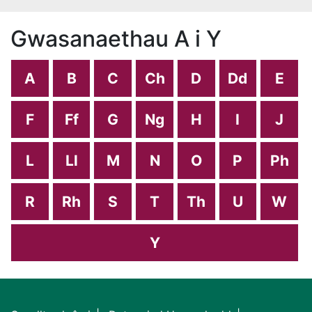
Gwasanaethau A i Y
A
B
C
Ch
D
Dd
E
F
Ff
G
Ng
H
I
J
L
Ll
M
N
O
P
Ph
R
Rh
S
T
Th
U
W
Y