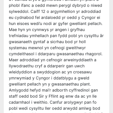
phobl ifanc a oedd mewn perygl dybryd o niwed
sylweddol. Caiff 12 o argymhellion yr adroddiad
eu cydnabod fel ardaloedd yr oedd y Cyngor ei
hun eisoes wedi’u nodi ar gyfer gwelliant pellach.
Mae hyn yn cynnwys yr angen i gryfhau
trefniadau ymhellach pan fydd pobl yn cysylltu âr
gwasanaeth gyntaf a sicrhau bod yr holl
systemau mewnol yn cefnogi gweithwyr
cymdeithasol i ddarparu gwasanaethau rhagorol.
Maer adroddiad yn cefnogir arweinyddiaeth a
llywodraethu cryf a ddarperir gan uwch
wleidyddion a swyddogion ac yn croesawu
ymrwymiad y Cyngor i ddatblygu a gweld
gwelliant pellach yn y gwasanaethau plant.
Amlygodd hefyd mai’r adborth cyffredinol gan
staff oedd bod Sir y Fflint ag enw da ac yn lle
cadarnhaol i weithio. Canfur arolygwyr pan fo
pobl wedi cysylltu ller oedd arwydd amlwg bod