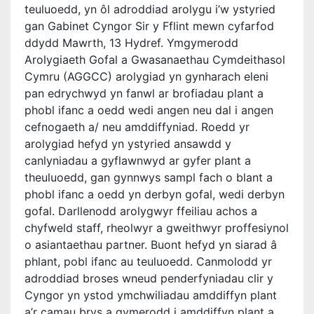
teuluoedd, yn ôl adroddiad arolygu i’w ystyried
gan Gabinet Cyngor Sir y Fflint mewn cyfarfod
ddydd Mawrth, 13 Hydref. Ymgymerodd
Arolygiaeth Gofal a Gwasanaethau Cymdeithasol
Cymru (AGGCC) arolygiad yn gynharach eleni
pan edrychwyd yn fanwl ar brofiadau plant a
phobl ifanc a oedd wedi angen neu dal i angen
cefnogaeth a/ neu amddiffyniad. Roedd yr
arolygiad hefyd yn ystyried ansawdd y
canlyniadau a gyflawnwyd ar gyfer plant a
theuluoedd, gan gynnwys sampl fach o blant a
phobl ifanc a oedd yn derbyn gofal, wedi derbyn
gofal. Darllenodd arolygwyr ffeiliau achos a
chyfweld staff, rheolwyr a gweithwyr proffesiynol
o asiantaethau partner. Buont hefyd yn siarad â
phlant, pobl ifanc au teuluoedd. Canmolodd yr
adroddiad broses wneud penderfyniadau clir y
Cyngor yn ystod ymchwiliadau amddiffyn plant
a’r camau brys a gymerodd i amddiffyn plant a