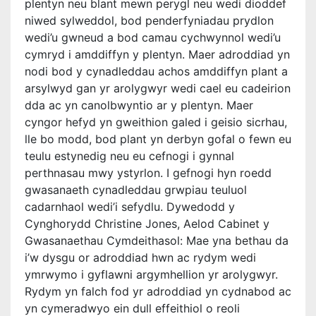
plentyn neu blant mewn perygl neu wedi dioddef
niwed sylweddol, bod penderfyniadau prydlon
wedi’u gwneud a bod camau cychwynnol wedi’u
cymryd i amddiffyn y plentyn. Maer adroddiad yn
nodi bod y cynadleddau achos amddiffyn plant a
arsylwyd gan yr arolygwyr wedi cael eu cadeirion
dda ac yn canolbwyntio ar y plentyn. Maer
cyngor hefyd yn gweithion galed i geisio sicrhau,
lle bo modd, bod plant yn derbyn gofal o fewn eu
teulu estynedig neu eu cefnogi i gynnal
perthnasau mwy ystyrlon. I gefnogi hyn roedd
gwasanaeth cynadleddau grwpiau teuluol
cadarnhaol wedi’i sefydlu. Dywedodd y
Cynghorydd Christine Jones, Aelod Cabinet y
Gwasanaethau Cymdeithasol: Mae yna bethau da
i’w dysgu or adroddiad hwn ac rydym wedi
ymrwymo i gyflawni argymhellion yr arolygwyr.
Rydym yn falch fod yr adroddiad yn cydnabod ac
yn cymeradwyo ein dull effeithiol o reoli