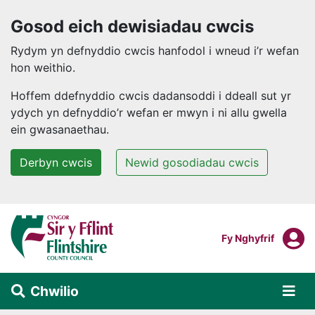
Gosod eich dewisiadau cwcis
Rydym yn defnyddio cwcis hanfodol i wneud i’r wefan
hon weithio.
Hoffem ddefnyddio cwcis dadansoddi i ddeall sut yr
ydych yn defnyddio’r wefan er mwyn i ni allu gwella
ein gwasanaethau.
Derbyn cwcis
Newid gosodiadau cwcis
Neidio i'r prif gynnwys
F
Mewngofnodi I
Fy Nghyfrif
Chwilio