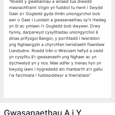
“Roedd y gwelliannau a wnaed tua diwedd
masnachfraint Virgin yn fuddiol tu hwnt i Swydd
Gaer a'r Gogledd gyda thrên uniongyrchol bob
awr o Gaer i Lundain a gwasanaethau sy'n rhedeg
yn ôl ac ymlaen i'r Gogledd bob dwyawr. Drwy
hynny, darparwyd cysylltiadau uniongyrchol â
dinas prifysgol Bangor, y porthladd i Iwerddon
yng Nghaergybi a chyrchfan twristiaeth flaenllaw
Llandudno. Roedd trên o Wrecsam hefyd a oedd
yn cysylltu â'r gwasanaeth yng Nghaer ac yn
dychwelyd yn y nos. Mae adfer y trenau hyn yn
bwysig iawn i hygrededd ein rhanbarth a'n gallu
i'w farchnata i fuddsoddwyr a thwristiaid.”
Gwasanaethau A i Y