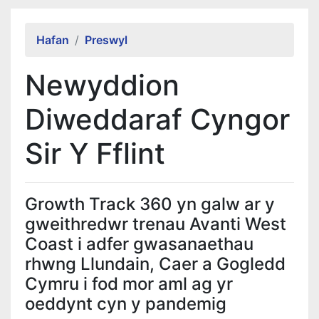
Alert Section
Hafan
Preswyl
Newyddion
Diweddaraf Cyngor
Sir Y Fflint
Growth Track 360 yn galw ar y
gweithredwr trenau Avanti West
Coast i adfer gwasanaethau
rhwng Llundain, Caer a Gogledd
Cymru i fod mor aml ag yr
oeddynt cyn y pandemig