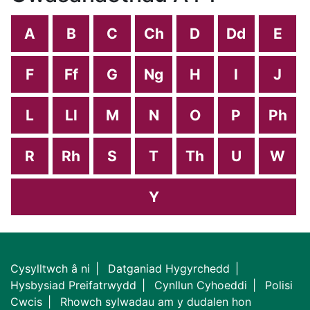
A
B
C
Ch
D
Dd
E
F
Ff
G
Ng
H
I
J
L
Ll
M
N
O
P
Ph
R
Rh
S
T
Th
U
W
Y
Cysylltwch â ni
Datganiad Hygyrchedd
Hysbysiad Preifatrwydd
Cynllun Cyhoeddi
Polisi
Cwcis
Rhowch sylwadau am y dudalen hon