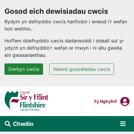
Gosod eich dewisiadau cwcis
Rydym yn defnyddio cwcis hanfodol i wneud i’r wefan
hon weithio.
Hoffem ddefnyddio cwcis dadansoddi i ddeall sut yr
ydych yn defnyddio’r wefan er mwyn i ni allu gwella
ein gwasanaethau.
Derbyn cwcis
Newid gosodiadau cwcis
Neidio i'r prif gynnwys
F
Mewngofnodi I
Fy Nghyfrif
Chwilio