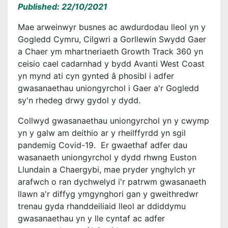
Published: 22/10/2021
Mae arweinwyr busnes ac awdurdodau lleol yn y
Gogledd Cymru, Cilgwri a Gorllewin Swydd Gaer
a Chaer ym mhartneriaeth Growth Track 360 yn
ceisio cael cadarnhad y bydd Avanti West Coast
yn mynd ati cyn gynted â phosibl i adfer
gwasanaethau uniongyrchol i Gaer a'r Gogledd
sy'n rhedeg drwy gydol y dydd.
Collwyd gwasanaethau uniongyrchol yn y cwymp
yn y galw am deithio ar y rheilffyrdd yn sgil
pandemig Covid-19. Er gwaethaf adfer dau
wasanaeth uniongyrchol y dydd rhwng Euston
Llundain a Chaergybi, mae pryder ynghylch yr
arafwch o ran dychwelyd i'r patrwm gwasanaeth
llawn a'r diffyg ymgynghori gan y gweithredwr
trenau gyda rhanddeiliaid lleol ar ddiddymu
gwasanaethau yn y lle cyntaf ac adfer