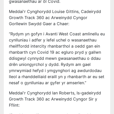
gwasanaethau ar ôl Covid.
Meddai'r Cynghorydd Louise Gittins, Cadeirydd
Growth Track 360 ac Arweinydd Cyngor
Gorllewin Swydd Gaer a Chaer:
“Rydym yn gofyn i Avanti West Coast amlinellu eu
cynlluniau i adfer y lefel uchel o wasanaethau
rheilffordd intercity rhanbarthol a oedd gan ein
rhanbarth cyn Covid 19 ac egluro pryd y gallwn
ddisgwyl cynnydd mewn gwasanaethau o ddau
drên uniongyrchol y dydd. Rydym am gael
ymrwymiad hefyd i ymgynghori ag awdurdodau
lleol a rhanddeiliaid eraill yn y rhanbarth ar eu set
nesaf o gynlluniau ar gyfer yr amserlen.”
Meddai'r Cynghorydd Ian Roberts, Is-gadeirydd
Growth Track 360 ac Arweinydd Cyngor Sir y
Fflint: