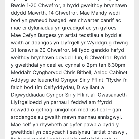
Bwcle 1-20 Chwefror, a bydd gweithdy brynhawn
ddydd Mawrth, 14 Chwefror. Mae Mandy wedi
bod yn gwneud basgedi ers chwarter canrif ac
mae ei dyluniadau yn greadigol ac yn gyfoes.
Mae Cefyn Burgess yn artist tecstilau a bydd ei
waith ar ddangos yn Llyfrgell yr Wyddgrug rhwng
31 Ionawr a 20 Chwefror. Mi fydd ganddo hefyd
weithdy brynhawn ddydd Llun, 6 Chwefror. Bydd
y gweithdai yn cael eu cynnal o 2pm tan 6.30pm.
Meddai’r Cynghorydd Chris Bithell, Aelod Cabinet
Addysg ac Ieuenctid Cyngor Sir y Fflint: “Rydw i’n
falch bod tîm Celfyddydau, Diwylliant a
Digwyddiadau Cyngor Sir y Fflint a’r Gwasanaeth
Llyfrgelloedd yn parhau i feddwl am ffyrdd
newydd o gefnogi unigolion medrus lleol – gan
arddangos eu gwaith mewn mannau annisgwyl.
Mae celf yn rhywbeth ar gyfer pawb a bydd y
gweithdai yn debycach i sesiynau “artist preswyl,