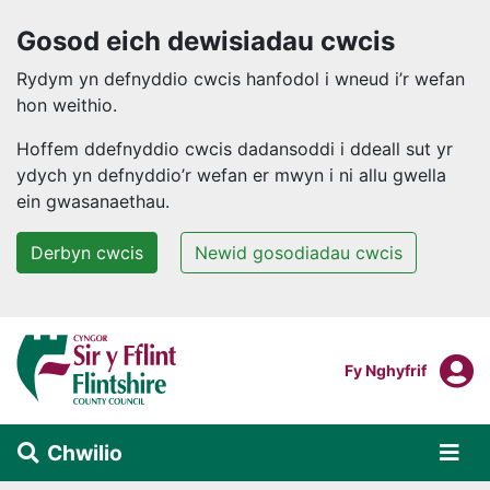
Gosod eich dewisiadau cwcis
Rydym yn defnyddio cwcis hanfodol i wneud i’r wefan
hon weithio.
Hoffem ddefnyddio cwcis dadansoddi i ddeall sut yr
ydych yn defnyddio’r wefan er mwyn i ni allu gwella
ein gwasanaethau.
Derbyn cwcis
Newid gosodiadau cwcis
Neidio i'r prif gynnwys
F
Mewngofnodi I
Fy Nghyfrif
Chwilio