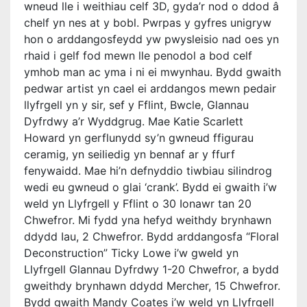
wneud lle i weithiau celf 3D, gyda’r nod o ddod â
chelf yn nes at y bobl. Pwrpas y gyfres unigryw
hon o arddangosfeydd yw pwysleisio nad oes yn
rhaid i gelf fod mewn lle penodol a bod celf
ymhob man ac yma i ni ei mwynhau. Bydd gwaith
pedwar artist yn cael ei arddangos mewn pedair
llyfrgell yn y sir, sef y Fflint, Bwcle, Glannau
Dyfrdwy a’r Wyddgrug. Mae Katie Scarlett
Howard yn gerflunydd sy’n gwneud ffigurau
ceramig, yn seiliedig yn bennaf ar y ffurf
fenywaidd. Mae hi’n defnyddio tiwbiau silindrog
wedi eu gwneud o glai ‘crank’. Bydd ei gwaith i’w
weld yn Llyfrgell y Fflint o 30 Ionawr tan 20
Chwefror. Mi fydd yna hefyd weithdy brynhawn
ddydd Iau, 2 Chwefror. Bydd arddangosfa “Floral
Deconstruction” Ticky Lowe i’w gweld yn
Llyfrgell Glannau Dyfrdwy 1-20 Chwefror, a bydd
gweithdy brynhawn ddydd Mercher, 15 Chwefror.
Bydd gwaith Mandy Coates i’w weld yn Llyfrgell