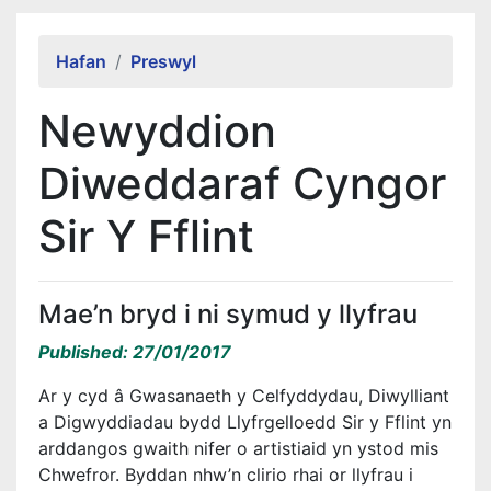
Alert Section
Hafan
Preswyl
Newyddion
Diweddaraf Cyngor
Sir Y Fflint
Mae’n bryd i ni symud y llyfrau
Published: 27/01/2017
Ar y cyd â Gwasanaeth y Celfyddydau, Diwylliant
a Digwyddiadau bydd Llyfrgelloedd Sir y Fflint yn
arddangos gwaith nifer o artistiaid yn ystod mis
Chwefror. Byddan nhw’n clirio rhai or llyfrau i