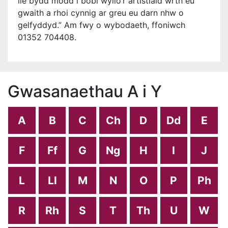
lle bydd modd i bobl wylio’r artistiaid wrth eu
gwaith a rhoi cynnig ar greu eu darn nhw o
gelfyddyd.” Am fwy o wybodaeth, ffoniwch
01352 704408.
Gwasanaethau A i Y
A
B
C
Ch
D
Dd
E
F
Ff
G
Ng
H
I
J
L
Ll
M
N
O
P
Ph
R
Rh
S
T
Th
U
W