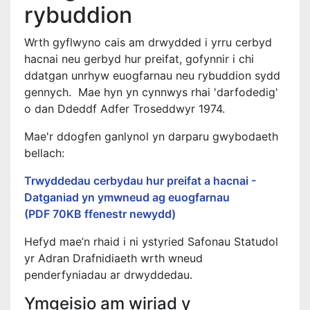
rybuddion
Wrth gyflwyno cais am drwydded i yrru cerbyd
hacnai neu gerbyd hur preifat, gofynnir i chi
ddatgan unrhyw euogfarnau neu rybuddion sydd
gennych. Mae hyn yn cynnwys rhai 'darfodedig'
o dan Ddeddf Adfer Troseddwyr 1974.
Mae'r ddogfen ganlynol yn darparu gwybodaeth
bellach:
Trwyddedau cerbydau hur preifat a hacnai -
Datganiad yn ymwneud ag euogfarnau
(PDF 70KB ffenestr newydd)
Hefyd mae’n rhaid i ni ystyried Safonau Statudol
yr Adran Drafnidiaeth wrth wneud
penderfyniadau ar drwyddedau.
Ymgeisio am wiriad y