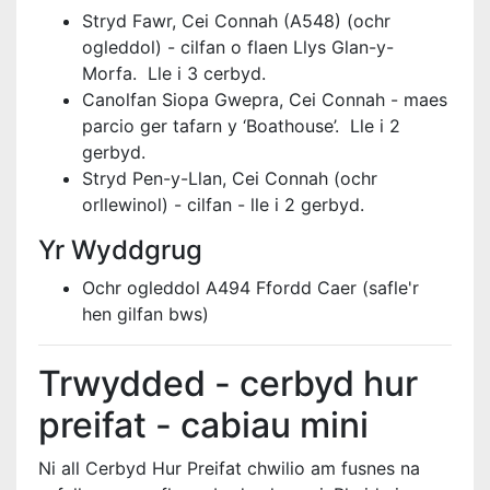
Stryd Fawr, Cei Connah (A548) (ochr
ogleddol) - cilfan o flaen Llys Glan-y-
Morfa. Lle i 3 cerbyd.
Canolfan Siopa Gwepra, Cei Connah - maes
parcio ger tafarn y ‘Boathouse’. Lle i 2
gerbyd.
Stryd Pen-y-Llan, Cei Connah (ochr
orllewinol) - cilfan - lle i 2 gerbyd.
Yr Wyddgrug
Ochr ogleddol A494 Ffordd Caer (safle'r
hen gilfan bws)
Trwydded - cerbyd hur
preifat - cabiau mini
Ni all Cerbyd Hur Preifat chwilio am fusnes na