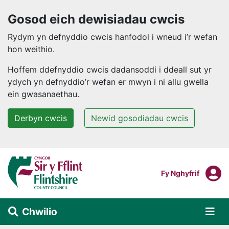
Gosod eich dewisiadau cwcis
Rydym yn defnyddio cwcis hanfodol i wneud i’r wefan
hon weithio.
Hoffem ddefnyddio cwcis dadansoddi i ddeall sut yr
ydych yn defnyddio’r wefan er mwyn i ni allu gwella
ein gwasanaethau.
Derbyn cwcis
Newid gosodiadau cwcis
Neidio i'r prif gynnwys
F
Mewngofnodi I
Fy Nghyfrif
Chwilio