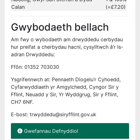
Calan
(=£7.20)
Gwybodaeth bellach
Am fwy o wybodaeth am drwyddedu cerbydau
hur preifat a cherbydau hacni, cysylltwch â’r Is-
adran Drwyddedu:
Ffôn: 01352 703030
Ysgrifennwch at: Pennaeth Diogelu’r Cyhoedd,
Cyfarwyddiaeth yr Amgylchedd, Cyngor Sir y
Fflint, Neuadd y Sir, Yr Wyddgrug, Sir y Fflint,
CH7 6NF.
E-bost: trwyddedu@siryfflint.gov.uk
Gwefannau Defnyddiol