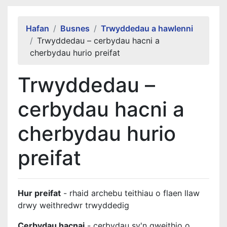
Alert Section
Hafan
Busnes
Trwyddedau a hawlenni
Trwyddedau – cerbydau hacni a
cherbydau hurio preifat
Trwyddedau –
cerbydau hacni a
cherbydau hurio
preifat
Hur preifat
- rhaid archebu teithiau o flaen llaw
drwy weithredwr trwyddedig
Cerbydau hacnai
- cerbydau sy'n gweithio o