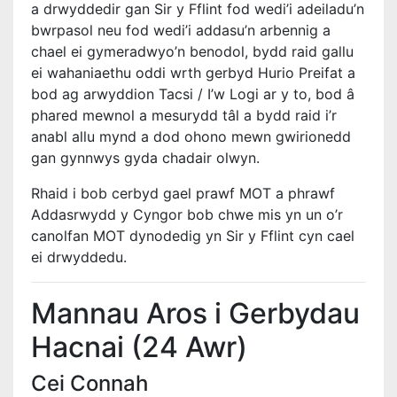
a drwyddedir gan Sir y Fflint fod wedi’i adeiladu’n
bwrpasol neu fod wedi’i addasu’n arbennig a
chael ei gymeradwyo’n benodol, bydd raid gallu
ei wahaniaethu oddi wrth gerbyd Hurio Preifat a
bod ag arwyddion Tacsi / I’w Logi ar y to, bod â
phared mewnol a mesurydd tâl a bydd raid i’r
anabl allu mynd a dod ohono mewn gwirionedd
gan gynnwys gyda chadair olwyn.
Rhaid i bob cerbyd gael prawf MOT a phrawf
Addasrwydd y Cyngor bob chwe mis yn un o’r
canolfan MOT dynodedig yn Sir y Fflint cyn cael
ei drwyddedu.
Mannau Aros i Gerbydau
Hacnai (24 Awr)
Cei Connah