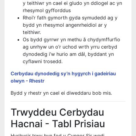
y teithiwr yn cael ei gludo yn ddiogel ac yn
rhesymol gyfforddus
Rhoi’r fath gymorth gyda symudedd ag y
bydd yn rhesymol angenrheidiol ar y
teithiwr.
Os bydd gyrrwr yn methu â chydymffurfio
ag unrhyw un o’r uchod wrth yrru cerbyd
dynodedig i’w hurio am dâl, byddant yn
cyflawni trosedd.
Cerbydau dynodedig sy’n hygyrch i gadeiriau
olwyn - Rhestr
Bydd y rhestr yn cael ei diweddaru bob mis.
Trwyddeu Cerbydau
Hacnai - Tabl Prisiau
Hysbysir trwy hyn fod y Cyngor Sir wedi