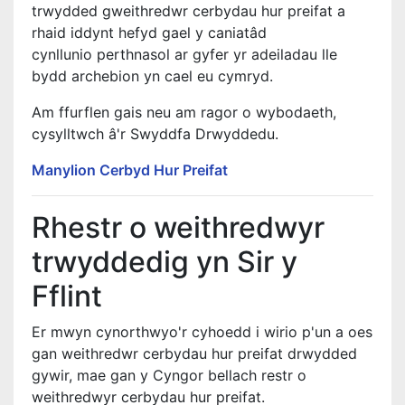
trwydded gweithredwr cerbydau hur preifat a
rhaid iddynt hefyd gael y caniatâd
cynllunio perthnasol ar gyfer yr adeiladau lle
bydd archebion yn cael eu cymryd.
Am ffurflen gais neu am ragor o wybodaeth,
cysylltwch â'r Swyddfa Drwyddedu.
Manylion Cerbyd Hur Preifat
Rhestr o weithredwyr
trwyddedig yn Sir y
Fflint
Er mwyn cynorthwyo'r cyhoedd i wirio p'un a oes
gan weithredwr cerbydau hur preifat drwydded
gywir, mae gan y Cyngor bellach restr o
weithredwyr cerbydau hur preifat.