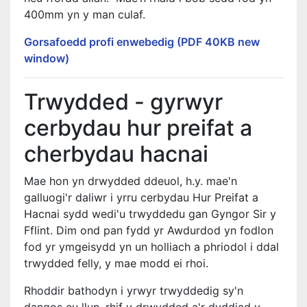
400mm yn y man culaf.
Gorsafoedd profi enwebedig (PDF 40KB new
window)
Trwydded - gyrwyr
cerbydau hur preifat a
cherbydau hacnai
Mae hon yn drwydded ddeuol, h.y. mae'n
galluogi'r daliwr i yrru cerbydau Hur Preifat a
Hacnai sydd wedi'u trwyddedu gan Gyngor Sir y
Fflint. Dim ond pan fydd yr Awdurdod yn fodlon
fod yr ymgeisydd yn un holliach a phriodol i ddal
trwydded felly, y mae modd ei rhoi.
Rhoddir bathodyn i yrwyr trwyddedig sy'n