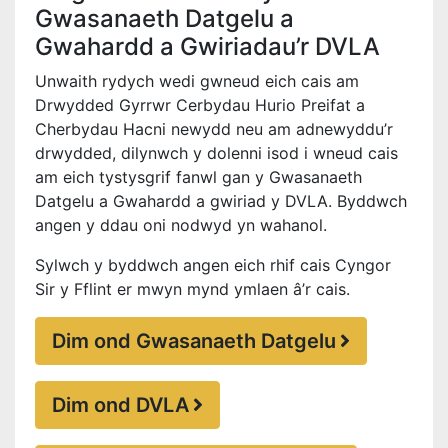
Gwasanaeth Datgelu a
Gwahardd a Gwiriadau’r DVLA
Unwaith rydych wedi gwneud eich cais am
Drwydded Gyrrwr Cerbydau Hurio Preifat a
Cherbydau Hacni newydd neu am adnewyddu’r
drwydded, dilynwch y dolenni isod i wneud cais
am eich tystysgrif fanwl gan y Gwasanaeth
Datgelu a Gwahardd a gwiriad y DVLA. Byddwch
angen y ddau oni nodwyd yn wahanol.
Sylwch y byddwch angen eich rhif cais Cyngor
Sir y Fflint er mwyn mynd ymlaen â’r cais.
Dim ond Gwasanaeth Datgelu
Dim ond DVLA