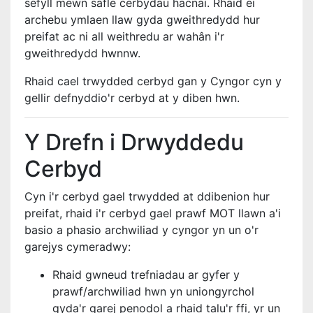
sefyll mewn safle cerbydau hacnai. Rhaid ei
archebu ymlaen llaw gyda gweithredydd hur
preifat ac ni all weithredu ar wahân i'r
gweithredydd hwnnw.
Rhaid cael trwydded cerbyd gan y Cyngor cyn y
gellir defnyddio'r cerbyd at y diben hwn.
Y Drefn i Drwyddedu
Cerbyd
Cyn i'r cerbyd gael trwydded at ddibenion hur
preifat, rhaid i'r cerbyd gael prawf MOT llawn a'i
basio a phasio archwiliad y cyngor yn un o'r
garejys cymeradwy:
Rhaid gwneud trefniadau ar gyfer y
prawf/archwiliad hwn yn uniongyrchol
gyda'r garej penodol a rhaid talu'r ffi, yr un