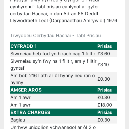
cynhyrchu’r tabl prisiau canlynol ar gyfer
cerbydau Hacnai, o dan Adran 65 Deddf
Llywodraeth Leol (Darpariaethau Amrywiol) 1976
Trwyddeu Cerbydau Hacnai - Tabl Prisiau
CYFRADD 1
Prisiau
Siwrneiau heb fod yn hirach nag 1 filltir
£3.60
Siwrneiau sy’n fwy na 1 filltir, am y filltir
£3.10
gyntaf
Am bob 216 llath ar ôl hynny neu ran o
£0.30
hynny
AMSER AROS
Prisiau
Am 1 awr
£0.30
Am 1 awr
£18.00
EXTRA CHARGES
Prisiau
Bagiau
£0.30
Unrhyw unigolion ychwanegol ar ôl 2 o