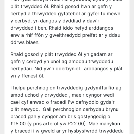
plât trwydded ôl. Rhaid gosod hwn ar gefn y
cerbyd a thrwydded gyfatebol ar gyfer tu mewn
y cerbyd, yn dangos y dyddiad y daw'r
drwydded i ben. Rhaid iddo hefyd arddangos
enw a rhif ffôn y gweithredydd preifat ar y ddau
ddrws blaen.
Rhaid gosod y plât trwydded ôl yn gadarn ar
gefn y cerbyd yn unol ag amodau trwyddedu
cerbydau. Nid yw'n dderbyniol i arddangos y plât
yn y ffenest ôl.
I helpu perchnogion trwyddedig gydymffurfio ag
amod uchod y drwydded , mae'r cyngor wedi
cael cyflenwad o fracedi i'w defnyddio gyda'r
plât newydd. Gall perchnogion cerbydau brynu
braced gan y cyngor am bris gostyngedig o
£15.00 (y pris arferol yw £22.00). Mae manylion
y bracedi i'w gweld ar yr hysbysfwrdd trwyddedu