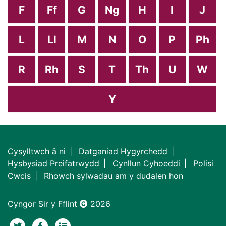
F
Ff
G
Ng
H
I
J
L
Ll
M
N
O
P
Ph
R
Rh
S
T
Th
U
W
Y
Cysylltwch â ni
Datganiad Hygyrchedd
Hysbysiad Preifatrwydd
Cynllun Cyhoeddi
Polisi
Cwcis
Rhowch sylwadau am y dudalen hon
Cyngor Sir y Fflint
2026