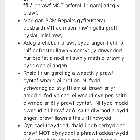
ffi â phrawf MOT arferol, i'r garej adeg y
prawf.
Mae gan PCM Repairs gyfleusterau
dosbarth V11 ac maen nhw'n gallu profi
bysiau mini mwy.
Adeg archebu'r prawf, bydd angen i chi roi
rhif cofrestru llawn y cerbyd, y drwydded
hur preifat a nodi'n llawn y math o brawf y
byddwch ei angen.
Rhaid i'r un garej ag a wnaeth y prawf
cyntaf wneud ailbrofion. Ni fydd
ychwanegiad at y ffi am ail brawf ar yr
amod ei fod yn cael ei wneud cyn pen saith
diwrnod ar ôl y prawf cyntaf. Ni fydd modd
gwneud ail brawf ar ôl saith diwrnod a bydd
angen prawf llawn a thalu ffi newydd.
Cyn cael trwydded, rhaid i bob cerbyd gael
prawf MOT blynyddol a phrawf addasrwydd