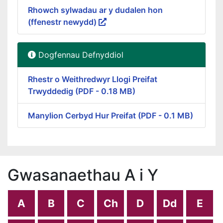
Rhowch sylwadau ar y dudalen hon
(ffenestr newydd)
Dogfennau Defnyddiol
Rhestr o Weithredwyr Llogi Preifat
Trwyddedig (PDF - 0.18 MB)
Manylion Cerbyd Hur Preifat (PDF - 0.1 MB)
Gwasanaethau A i Y
A
B
C
Ch
D
Dd
E