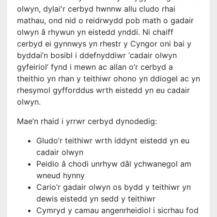
olwyn, dylai'r cerbyd hwnnw allu cludo rhai
mathau, ond nid o reidrwydd pob math o gadair
olwyn â rhywun yn eistedd ynddi. Ni chaiff
cerbyd ei gynnwys yn rhestr y Cyngor oni bai y
byddai’n bosibl i ddefnyddiwr ‘cadair olwyn
gyfeiriol’ fynd i mewn ac allan o’r cerbyd a
theithio yn rhan y teithiwr ohono yn ddiogel ac yn
rhesymol gyfforddus wrth eistedd yn eu cadair
olwyn.
Mae’n rhaid i yrrwr cerbyd dynodedig:
Gludo’r teithiwr wrth iddynt eistedd yn eu
cadair olwyn
Peidio â chodi unrhyw dâl ychwanegol am
wneud hynny
Cario’r gadair olwyn os bydd y teithiwr yn
dewis eistedd yn sedd y teithiwr
Cymryd y camau angenrheidiol i sicrhau fod