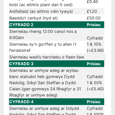
£0.40
bobl (ac eithrio plant dan 5 oed)
Anifeiliaid (ac eithrio cŵn tywys)
£1.20
Baeddu’r cerbyd (hyd at)
£50.00
CYFRADD 2
Prisiau
Siwrneiau rhwng 12:00 canol nos a
6:00am
Cyfradd
Siwrneiau sy’n gorffen y tu allan i’r
1 & 10%
fwrdeistref
(=£3.96)
Siwrneiau wedi’u harchebu o flaen llaw
CYFRADD 3
Prisiau
Siwrneiau ar unrhyw adeg ar wyliau
banc statudol heb gynnwys Dydd
Cyfradd
Nadolig, Gŵyl San Steffan a Dydd
1 & 50%
Calan (gan gynnwys 24 Rhagfyr a 31
(=£5.40)
Rhagfyr ar unrhyw adeg)
CYFRADD 4
Prisiau
Siwrneiau ar unrhyw adeg ar Ddydd
Cyfradd
Nadolig, Gŵyl San Steffan a Dydd
1 & 100%