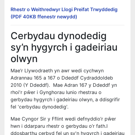
Rhestr o Weithredwyr Llogi Preifat Trwyddedig
(PDF 40KB ffenestr newydd)
Cerbydau dynodedig
sy’n hygyrch i gadeiriau
olwyn
Mae’r Llywodraeth yn awr wedi cychwyn
Adrannau 165 a 167 o Ddeddf Cydraddoldeb
2010 (Y Ddeddf). Mae Adran 167 y Ddeddf yn
rhoi'r pŵer i Gynghorau lunio rhestrau o
gerbydau hygyrch i gadeiriau olwyn, a ddisgrifir
fel 'cerbydau dynodedig'.
Mae Cyngor Sir y Fflint wedi defnyddio’r pŵer
hwn i ddarparu rhestr o gerbydau o’r fath.I
ddosbarthu cerbyd fel un sy'n hygyrch i gadeiriau