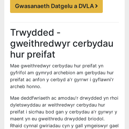
Gwasanaeth Datgelu a DVLA
Trwydded -
gweithredwyr cerbydau
hur preifat
Mae gweithredwyr cerbydau hur preifat yn
gyfrifol am gymryd archebion am gerbydau hur
preifat ac anfon y cerbyd a'r gyrrwr i gyflawni'r
archeb honno.
Mae deddfwriaeth ac amodau'r drwydded yn rhoi
dyletswyddau ar weithredwyr cerbydau hur
preifat i sicrhau bod gan y cerbydau a'r gyrwyr y
maent yn eu gweithredu drwydded briodol.
Rhaid cynnal gwiriadau cyn y gall ymgeiswyr gael