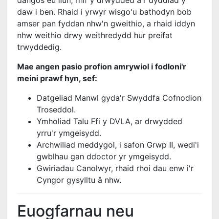
dangos eu llun, rhif y drwydded a'r dyddiad y
daw i ben. Rhaid i yrwyr wisgo'u bathodyn bob
amser pan fyddan nhw'n gweithio, a rhaid iddyn
nhw weithio drwy weithredydd hur preifat
trwyddedig.
Mae angen pasio profion amrywiol i fodloni'r
meini prawf hyn, sef:
Datgeliad Manwl gyda'r Swyddfa Cofnodion
Troseddol.
Ymholiad Talu Ffi y DVLA, ar drwydded
yrru'r ymgeisydd.
Archwiliad meddygol, i safon Grwp II, wedi'i
gwblhau gan ddoctor yr ymgeisydd.
Gwiriadau Canolwyr, rhaid rhoi dau enw i'r
Cyngor gysylltu â nhw.
Euogfarnau neu