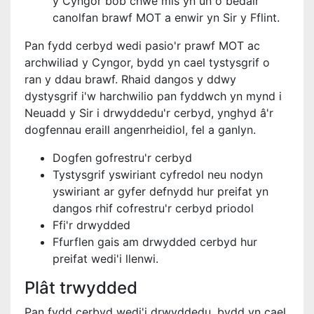
y Cyngor bob chwe mis yn un o bedair
canolfan brawf MOT a enwir yn Sir y Fflint.
Pan fydd cerbyd wedi pasio'r prawf MOT ac
archwiliad y Cyngor, bydd yn cael tystysgrif o
ran y ddau brawf. Rhaid dangos y ddwy
dystysgrif i'w harchwilio pan fyddwch yn mynd i
Neuadd y Sir i drwyddedu'r cerbyd, ynghyd â'r
dogfennau eraill angenrheidiol, fel a ganlyn.
Dogfen gofrestru'r cerbyd
Tystysgrif yswiriant cyfredol neu nodyn
yswiriant ar gyfer defnydd hur preifat yn
dangos rhif cofrestru'r cerbyd priodol
Ffi'r drwydded
Ffurflen gais am drwydded cerbyd hur
preifat wedi'i llenwi.
Plât trwydded
Pan fydd cerbyd wedi'i drwyddedu, bydd yn cael