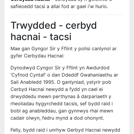
safleoedd tacsi a allai fod ar gael i'w hurio.
Trwydded - cerbyd
hacnai - tacsi
Mae gan Gyngor Sir y Fflint y polisi canlynol ar
gyfer Cerbydau Hacnai:
Dynodwyd Cyngor Sir y Fflint yn Awdurdod
‘Cyfnod Cyntaf’ o dan Ddeddf Gwahaniaethu ar
Sail Anabledd 1995. O ganlyniad, ystyrir pob
Cerbyd Hacnai newydd a fydd yn cael ei
drwyddedu mewn perthynas â darpariaeth y
rheoliadau hygyrchedd tacsis, sef bydd raid i
bobl ag anableddau, gan gynnwys rhai mewn
cadair olwyn, fedru mynd a dod ohonynt.
Felly, bydd raid i unrhyw Gerbyd Hacnai newydd