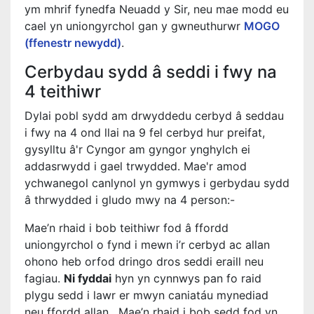
ym mhrif fynedfa Neuadd y Sir, neu mae modd eu
cael yn uniongyrchol gan y gwneuthurwr
MOGO
(ffenestr newydd)
.
Cerbydau sydd â seddi i fwy na
4 teithiwr
Dylai pobl sydd am drwyddedu cerbyd â seddau
i fwy na 4 ond llai na 9 fel cerbyd hur preifat,
gysylltu â'r Cyngor am gyngor ynghylch ei
addasrwydd i gael trwydded. Mae'r amod
ychwanegol canlynol yn gymwys i gerbydau sydd
â thrwydded i gludo mwy na 4 person:-
Mae’n rhaid i bob teithiwr fod â ffordd
uniongyrchol o fynd i mewn i’r cerbyd ac allan
ohono heb orfod dringo dros seddi eraill neu
fagiau.
Ni fyddai
hyn yn cynnwys pan fo raid
plygu sedd i lawr er mwyn caniatáu mynediad
neu ffordd allan. Mae’n rhaid i bob sedd fod yn