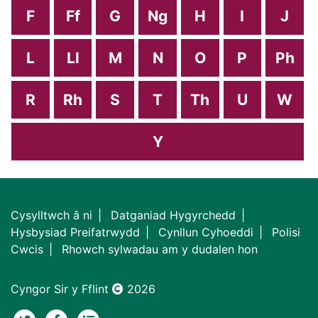
F
Ff
G
Ng
H
I
J
L
Ll
M
N
O
P
Ph
R
Rh
S
T
Th
U
W
Y
Cysylltwch â ni
Datganiad Hygyrchedd
Hysbysiad Preifatrwydd
Cynllun Cyhoeddi
Polisi
Cwcis
Rhowch sylwadau am y dudalen hon
Cyngor Sir y Fflint
2026