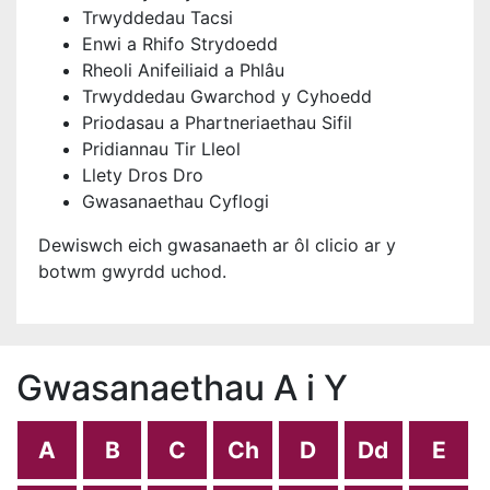
Trwyddedau Tacsi
Enwi a Rhifo Strydoedd
Rheoli Anifeiliaid a Phlâu
Trwyddedau Gwarchod y Cyhoedd
Priodasau a Phartneriaethau Sifil
Pridiannau Tir Lleol
Llety Dros Dro
Gwasanaethau Cyflogi
Dewiswch eich gwasanaeth ar ôl clicio ar y
botwm gwyrdd uchod.
Gwasanaethau A i Y
A
B
C
Ch
D
Dd
E