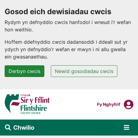
Gosod eich dewisiadau cwcis
Rydym yn defnyddio cwcis hanfodol i wneud i’r wefan
hon weithio.
Hoffem ddefnyddio cwcis dadansoddi i ddeall sut yr
ydych yn defnyddio’r wefan er mwyn i ni allu gwella
ein gwasanaethau.
Derbyn cwcis
Newid gosodiadau cwcis
Neidio i'r prif gynnwys
F
Mewngofnodi I
Fy Nghyfrif
Chwilio