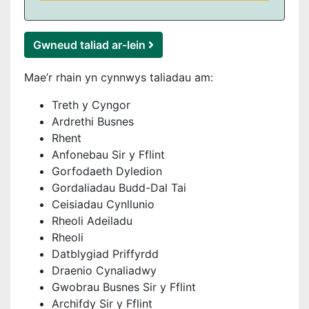
Gwneud taliad ar-lein
Mae’r rhain yn cynnwys taliadau am:
Treth y Cyngor
Ardrethi Busnes
Rhent
Anfonebau Sir y Fflint
Gorfodaeth Dyledion
Gordaliadau Budd-Dal Tai
Ceisiadau Cynllunio
Rheoli Adeiladu
Rheoli
Datblygiad Priffyrdd
Draenio Cynaliadwy
Gwobrau Busnes Sir y Fflint
Archifdy Sir y Fflint