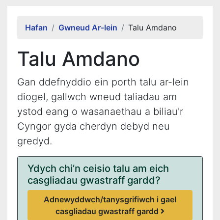
Alert Section
Hafan
Gwneud Ar-lein
Talu Amdano
Talu Amdano
Gan ddefnyddio ein porth talu ar-lein
diogel, gallwch wneud taliadau am
ystod eang o wasanaethau a biliau'r
Cyngor gyda cherdyn debyd neu
gredyd.
Ydych chi’n ceisio talu am eich
casgliadau gwastraff gardd?
Adnewyddwch/tanysgrifiwch i gael
casgliadau gwastraff gardd