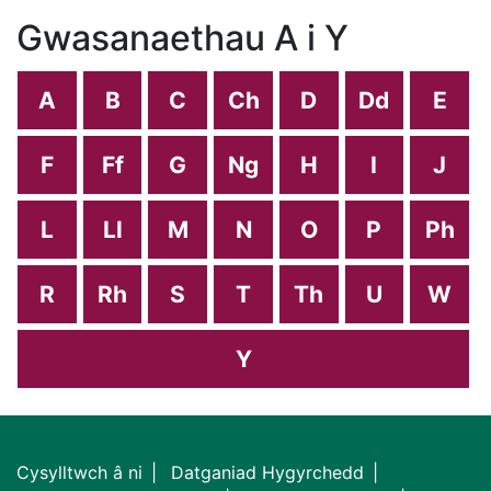
Gwasanaethau A i Y
A
B
C
Ch
D
Dd
E
F
Ff
G
Ng
H
I
J
L
Ll
M
N
O
P
Ph
R
Rh
S
T
Th
U
W
Y
Cysylltwch â ni
Datganiad Hygyrchedd