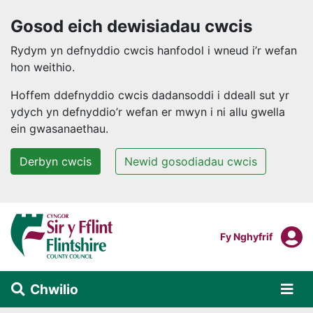
Gosod eich dewisiadau cwcis
Rydym yn defnyddio cwcis hanfodol i wneud i’r wefan
hon weithio.
Hoffem ddefnyddio cwcis dadansoddi i ddeall sut yr
ydych yn defnyddio’r wefan er mwyn i ni allu gwella
ein gwasanaethau.
Derbyn cwcis
Newid gosodiadau cwcis
Neidio i'r prif gynnwys
F
Mewngofnodi I
Fy Nghyfrif
Chwilio