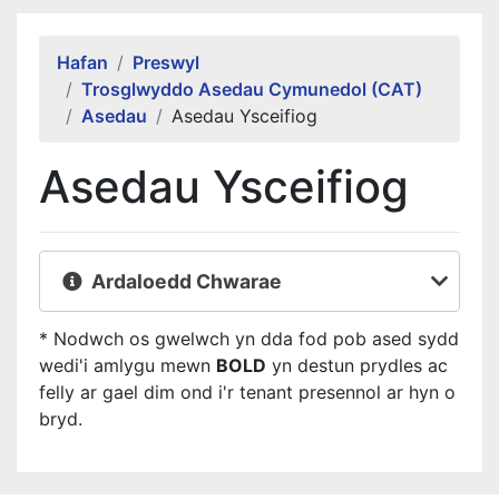
Alert Section
Hafan
Preswyl
Trosglwyddo Asedau Cymunedol (CAT)
Asedau
Asedau Ysceifiog
Asedau Ysceifiog
Ardaloedd Chwarae
* Nodwch os gwelwch yn dda fod pob ased sydd
wedi'i amlygu mewn
BOLD
yn destun prydles ac
felly ar gael dim ond i'r tenant presennol ar hyn o
bryd.