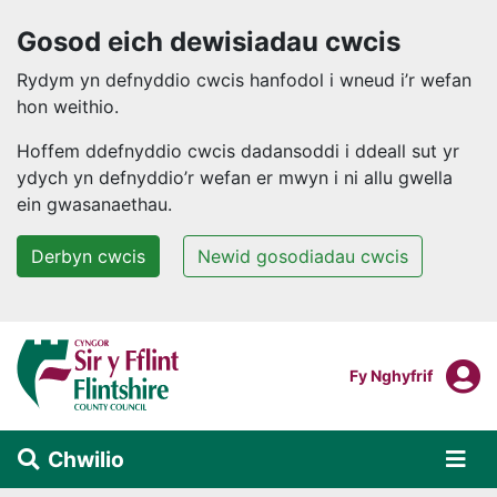
Gosod eich dewisiadau cwcis
Rydym yn defnyddio cwcis hanfodol i wneud i’r wefan
hon weithio.
Hoffem ddefnyddio cwcis dadansoddi i ddeall sut yr
ydych yn defnyddio’r wefan er mwyn i ni allu gwella
ein gwasanaethau.
Derbyn cwcis
Newid gosodiadau cwcis
Neidio i'r prif gynnwys
F
Mewngofnodi I
Fy Nghyfrif
Chwilio