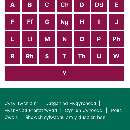
A
B
C
Ch
D
Dd
E
F
Ff
G
Ng
H
I
J
L
Ll
M
N
O
P
Ph
R
Rh
S
T
Th
U
W
Y
Cysylltwch â ni
Datganiad Hygyrchedd
Hysbysiad Preifatrwydd
Cynllun Cyhoeddi
Polisi
Cwcis
Rhowch sylwadau am y dudalen hon