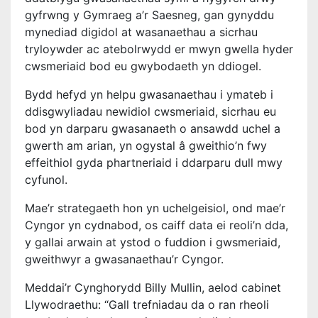
gyfrwng y Gymraeg a’r Saesneg, gan gynyddu
mynediad digidol at wasanaethau a sicrhau
tryloywder ac atebolrwydd er mwyn gwella hyder
cwsmeriaid bod eu gwybodaeth yn ddiogel.
Bydd hefyd yn helpu gwasanaethau i ymateb i
ddisgwyliadau newidiol cwsmeriaid, sicrhau eu
bod yn darparu gwasanaeth o ansawdd uchel a
gwerth am arian, yn ogystal â gweithio’n fwy
effeithiol gyda phartneriaid i ddarparu dull mwy
cyfunol.
Mae’r strategaeth hon yn uchelgeisiol, ond mae’r
Cyngor yn cydnabod, os caiff data ei reoli’n dda,
y gallai arwain at ystod o fuddion i gwsmeriaid,
gweithwyr a gwasanaethau’r Cyngor.
Meddai’r Cynghorydd Billy Mullin, aelod cabinet
Llywodraethu: “Gall trefniadau da o ran rheoli