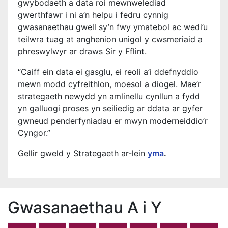
gwybodaeth a data roi mewnwelediad
gwerthfawr i ni a’n helpu i fedru cynnig
gwasanaethau gwell sy’n fwy ymatebol ac wedi’u
teilwra tuag at anghenion unigol y cwsmeriaid a
phreswylwyr ar draws Sir y Fflint.
“Caiff ein data ei gasglu, ei reoli a’i ddefnyddio
mewn modd cyfreithlon, moesol a diogel. Mae’r
strategaeth newydd yn amlinellu cynllun a fydd
yn galluogi proses yn seiliedig ar ddata ar gyfer
gwneud penderfyniadau er mwyn moderneiddio’r
Cyngor.”
Gellir gweld y Strategaeth ar-lein
yma
.
Gwasanaethau A i Y