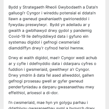
Bydd y Strategaeth Rheoli Gwybodaeth a Data’n
galluogi’r Cyngor i wireddu potensial ei ddata’n
llawn a gwneud gwahaniaeth gwirioneddol i
fywydau preswylwyr. Bydd yn adeiladu ar y
gwaith a gwblhawyd drwy gydol y pandemig
Covid-19 lle defnyddiwyd data i gyfuno ein
systemau digidol i gefnogi cwsmeriaid
diamddiffyn drwy’r cyfnod heriol hwnnw.
Drwy ei waith digidol, mae’r Cyngor wedi achub
ar y cyfle i ddefnyddio data i ddarparu cyfres o
fuddion i gwsmeriaid, gweithwyr a’r Cyngor.
Drwy ymdrin â data fel ased allweddol, gallwn
gefnogi prosesau gwell ar gyfer gwneud
penderfyniadau a darparu gwasanaethau mwy
effeithiol, arloesol a di-dor.
I’n cwsmeriaid, mae hyn yn golygu parhau i
ddatblygu gwasanaethau syml a hygyrch drwy