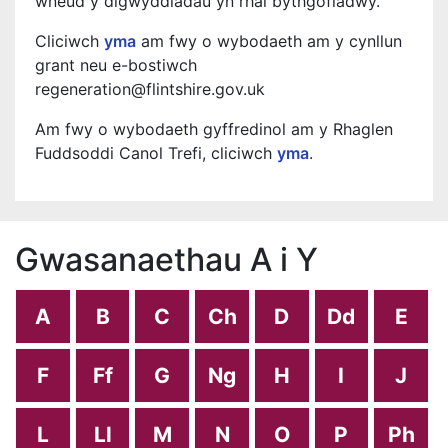
wneud y digwyddiadau yn rhai bythgofiadwy.”
Cliciwch
yma
am fwy o wybodaeth am y cynllun
grant neu e-bostiwch
regeneration@flintshire.gov.uk
Am fwy o wybodaeth gyffredinol am y Rhaglen
Fuddsoddi Canol Trefi, cliciwch
yma
.
Gwasanaethau A i Y
A
B
C
Ch
D
Dd
E
F
Ff
G
Ng
H
I
J
L
Ll
M
N
O
P
Ph