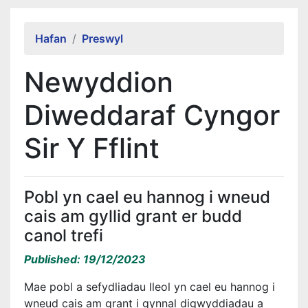
Alert Section
Hafan
Preswyl
Newyddion
Diweddaraf Cyngor
Sir Y Fflint
Pobl yn cael eu hannog i wneud
cais am gyllid grant er budd
canol trefi
Published: 19/12/2023
Mae pobl a sefydliadau lleol yn cael eu hannog i
wneud cais am grant i gynnal digwyddiadau a