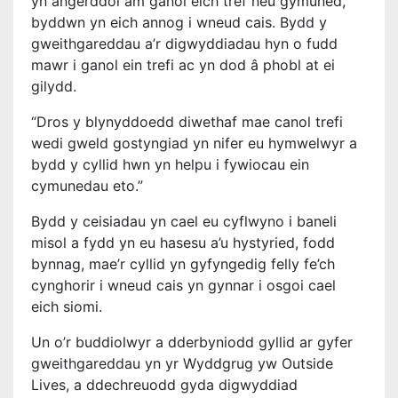
yn angerddol am ganol eich tref neu gymuned,
byddwn yn eich annog i wneud cais. Bydd y
gweithgareddau a’r digwyddiadau hyn o fudd
mawr i ganol ein trefi ac yn dod â phobl at ei
gilydd.
“Dros y blynyddoedd diwethaf mae canol trefi
wedi gweld gostyngiad yn nifer eu hymwelwyr a
bydd y cyllid hwn yn helpu i fywiocau ein
cymunedau eto.”
Bydd y ceisiadau yn cael eu cyflwyno i baneli
misol a fydd yn eu hasesu a’u hystyried, fodd
bynnag, mae’r cyllid yn gyfyngedig felly fe’ch
cynghorir i wneud cais yn gynnar i osgoi cael
eich siomi.
Un o’r buddiolwyr a dderbyniodd gyllid ar gyfer
gweithgareddau yn yr Wyddgrug yw Outside
Lives, a ddechreuodd gyda digwyddiad