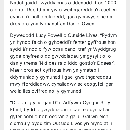
Nadoligaidd llwyddiannus a ddenodd dros 1,000
o bobl. Roedd amryw o weithgareddau’n cael eu
cynnig i’r holl deuluoedd, gan gynnwys sinema
dros dro yng Nghanolfan Daniel Owen.
Dywedodd Lucy Powell o Outside Lives: “Rydym
yn hynod falch o gyhoeddi’r fenter gyffrous hon
sydd â’r nod o fywiocau canol tref yr Wyddgrug
gyda chyfres o ddigwyddiadau ymgysylltiol o
dan y thema ‘Nid oes raid iddo gostio’r Ddaear’.
Mae’r prosiect cyffrous hwn yn ymateb i
ddymuniad y gymuned i gael gweithgareddau
mwy fforddiadwy, cynaliadwy ac ecogyfeillgar i
wella lles cyffredinol y gymuned.
“Diolch i gyllid gan Dîm Adfywio Cyngor Sir y
Fflint, bydd digwyddiadau’n cael eu cynnal ar
gyfer pobl o bob oedran a gallu. Gallwn eich
sicrhau y bydd tîm Outside Lives yn mynd ati i