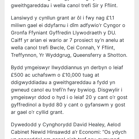
gweithgareddau i wella canol trefi Sir y Fflint.
Lansiwyd y cynllun grant ar ôl i fwy nag £1.1
miliwn gael ei ddyfarnu i dîm adfywio’r Cyngor o
Gronfa Ffyniant Gyffredin Llywodraeth y DU.
Caiff yr arian ei wario ar 7 prosiect sy’n anelu at
wella canol trefi Bwcle, Cei Connah, Y Fflint,
Treffynnon, Yr Wyddgrug, Queensferry a Shotton.
Bydd ymgeiswyr llwyddiannus yn derbyn o leiaf
£500 ac uchafswm o £10,000 tuag at
ddigwyddiadau a gweithgareddau a fydd yn
gwneud canol eu trefi’n fwy bywiog. Disgwylir i
ymgeiswyr ddod o hyd i o leiaf 20 y cant o’r gost
gyffredinol a bydd 80 y cant o gyfanswm y gost
ar gael o’r cyllid grant.
Dywedodd y Cynghorydd David Healey, Aelod
Cabinet Newid Hinsawdd a’r Economi: “Os ydych