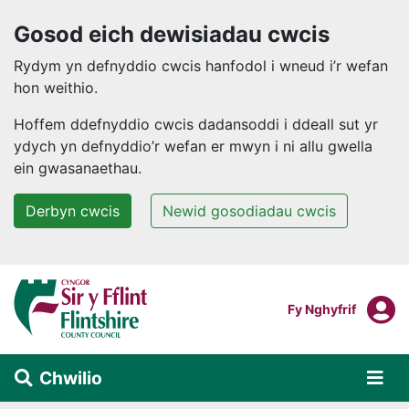
Gosod eich dewisiadau cwcis
Rydym yn defnyddio cwcis hanfodol i wneud i’r wefan
hon weithio.
Hoffem ddefnyddio cwcis dadansoddi i ddeall sut yr
ydych yn defnyddio’r wefan er mwyn i ni allu gwella
ein gwasanaethau.
Derbyn cwcis
Newid gosodiadau cwcis
Neidio i'r prif gynnwys
F
Mewngofnodi I
Fy Nghyfrif
Chwilio