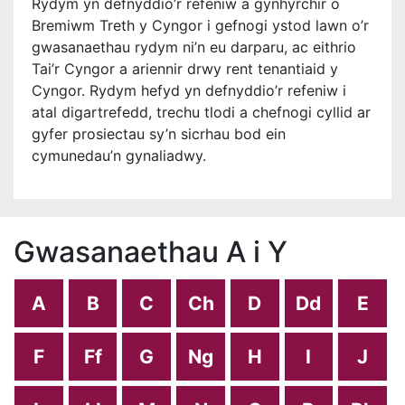
Rydym yn defnyddio’r refeniw a gynhyrchir o
Bremiwm Treth y Cyngor i gefnogi ystod lawn o’r
gwasanaethau rydym ni’n eu darparu, ac eithrio
Tai’r Cyngor a ariennir drwy rent tenantiaid y
Cyngor. Rydym hefyd yn defnyddio’r refeniw i
atal digartrefedd, trechu tlodi a chefnogi cyllid ar
gyfer prosiectau sy’n sicrhau bod ein
cymunedau’n gynaliadwy.
Gwasanaethau A i Y
A
B
C
Ch
D
Dd
E
F
Ff
G
Ng
H
I
J