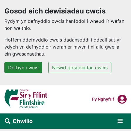
Gosod eich dewisiadau cwcis
Rydym yn defnyddio cwcis hanfodol i wneud i’r wefan
hon weithio.
Hoffem ddefnyddio cwcis dadansoddi i ddeall sut yr
ydych yn defnyddio’r wefan er mwyn i ni allu gwella
ein gwasanaethau.
Derbyn cwcis
Newid gosodiadau cwcis
Neidio i'r prif gynnwys
F
Mewngofnodi I
Fy Nghyfrif
Chwilio