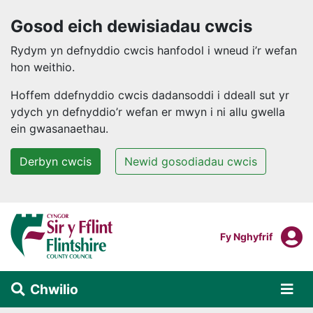
Gosod eich dewisiadau cwcis
Rydym yn defnyddio cwcis hanfodol i wneud i’r wefan
hon weithio.
Hoffem ddefnyddio cwcis dadansoddi i ddeall sut yr
ydych yn defnyddio’r wefan er mwyn i ni allu gwella
ein gwasanaethau.
Derbyn cwcis
Newid gosodiadau cwcis
Neidio i'r prif gynnwys
F
Mewngofnodi I
Fy Nghyfrif
Chwilio