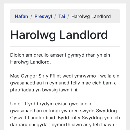
Alert Section
Hafan
Preswyl
Tai
Harolwg Landlord
Harolwg Landlord
Diolch am dreulio amser i gymryd rhan yn ein
Harolwg Landlord.
Mae Cyngor Sir y Fflint wedi ymrwymo i wella ein
gwasanaethau i’n cymuned felly mae eich barn a
phrofiadau yn bwysig iawn i ni.
Un o’r ffyrdd rydym eisiau gwella ein
gwasanaethau cefnogi yw creu swydd Swyddog
Cyswllt Landlordiaid. Bydd rôl y Swyddog yn eich
darparu chi gyda’r cymorth iawn ar y lefel iawn i