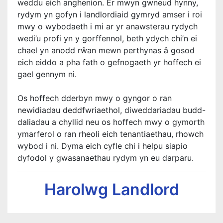
weddu eich anghenion. Er mwyn gwneud hynny,
rydym yn gofyn i landlordiaid gymryd amser i roi
mwy o wybodaeth i mi ar yr anawsterau rydych
wedi’u profi yn y gorffennol, beth ydych chi’n ei
chael yn anodd rŵan mewn perthynas â gosod
eich eiddo a pha fath o gefnogaeth yr hoffech ei
gael gennym ni.
Os hoffech dderbyn mwy o gyngor o ran
newidiadau deddfwriaethol, diweddariadau budd-
daliadau a chyllid neu os hoffech mwy o gymorth
ymarferol o ran rheoli eich tenantiaethau, rhowch
wybod i ni. Dyma eich cyfle chi i helpu siapio
dyfodol y gwasanaethau rydym yn eu darparu.
Harolwg Landlord