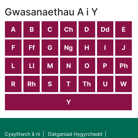
Gwasanaethau A i Y
A
B
C
Ch
D
Dd
E
F
Ff
G
Ng
H
I
J
L
Ll
M
N
O
P
Ph
R
Rh
S
T
Th
U
W
Y
Cysylltwch â ni
Datganiad Hygyrchedd