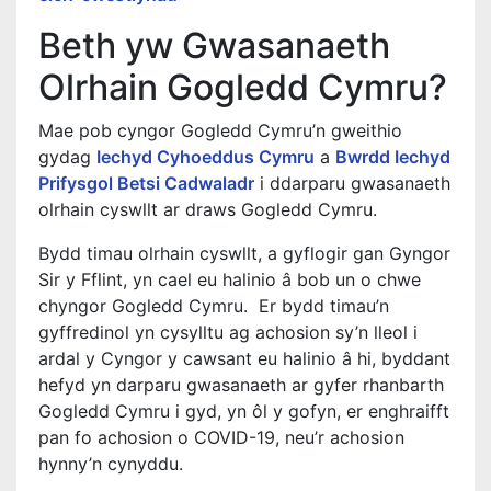
Beth yw Gwasanaeth
Olrhain Gogledd Cymru?
Mae pob cyngor Gogledd Cymru’n gweithio
gydag
Iechyd Cyhoeddus Cymru
a
Bwrdd Iechyd
Prifysgol Betsi Cadwaladr
i ddarparu gwasanaeth
olrhain cyswllt ar draws Gogledd Cymru.
Bydd timau olrhain cyswllt, a gyflogir gan Gyngor
Sir y Fflint, yn cael eu halinio â bob un o chwe
chyngor Gogledd Cymru. Er bydd timau’n
gyffredinol yn cysylltu ag achosion sy’n lleol i
ardal y Cyngor y cawsant eu halinio â hi, byddant
hefyd yn darparu gwasanaeth ar gyfer rhanbarth
Gogledd Cymru i gyd, yn ôl y gofyn, er enghraifft
pan fo achosion o COVID-19, neu’r achosion
hynny’n cynyddu.