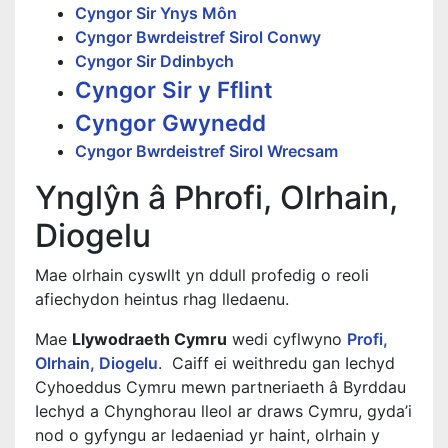
Cyngor Sir Ynys Môn
Cyngor Bwrdeistref Sirol Conwy
Cyngor Sir Ddinbych
Cyngor Sir y Fflint
Cyngor Gwynedd
Cyngor Bwrdeistref Sirol Wrecsam
Ynglŷn â Phrofi, Olrhain,
Diogelu
Mae olrhain cyswllt yn ddull profedig o reoli
afiechydon heintus rhag lledaenu.
Mae
Llywodraeth Cymru
wedi cyflwyno
Profi,
Olrhain, Diogelu
. Caiff ei weithredu gan Iechyd
Cyhoeddus Cymru mewn partneriaeth â Byrddau
Iechyd a Chynghorau lleol ar draws Cymru, gyda’i
nod o gyfyngu ar ledaeniad yr haint, olrhain y