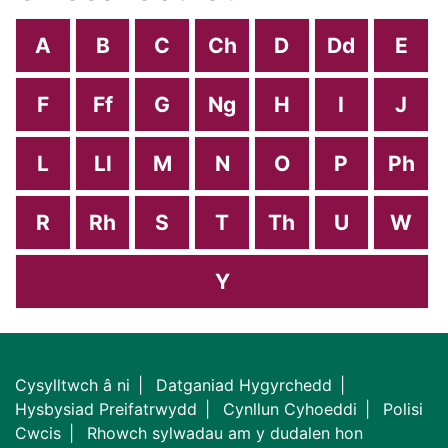
A
B
C
Ch
D
Dd
E
F
Ff
G
Ng
H
I
J
L
Ll
M
N
O
P
Ph
R
Rh
S
T
Th
U
W
Y
Cysylltwch â ni
Datganiad Hygyrchedd
Hysbysiad Preifatrwydd
Cynllun Cyhoeddi
Polisi
Cwcis
Rhowch sylwadau am y dudalen hon