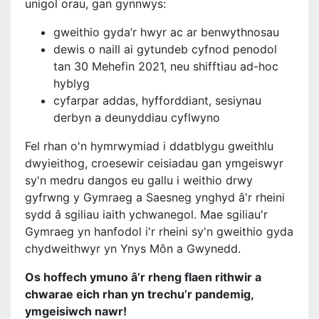
unigol orau, gan gynnwys:
gweithio gyda’r hwyr ac ar benwythnosau
dewis o naill ai gytundeb cyfnod penodol
tan 30 Mehefin 2021, neu shifftiau ad-hoc
hyblyg
cyfarpar addas, hyfforddiant, sesiynau
derbyn a deunyddiau cyflwyno
Fel rhan o'n hymrwymiad i ddatblygu gweithlu
dwyieithog, croesewir ceisiadau gan ymgeiswyr
sy'n medru dangos eu gallu i weithio drwy
gyfrwng y Gymraeg a Saesneg ynghyd â'r rheini
sydd â sgiliau iaith ychwanegol. Mae sgiliau'r
Gymraeg yn hanfodol i'r rheini sy'n gweithio gyda
chydweithwyr yn Ynys Môn a Gwynedd.
Os hoffech ymuno â’r rheng flaen rithwir a
chwarae eich rhan yn trechu’r pandemig,
ymgeisiwch nawr!