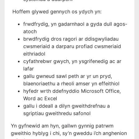
Hoffem glywed gennych os ydych yn:
frwdfrydig, yn gadarnhaol a gyda dull agos-
atoch
brwdfrydig dros ragori ar ddisgwyliadau
cwsmeriaid a darparu profiad cwsmeriaid
eithriadol
cyfathrebwr gwych, yn ysgrifenedig ac ar
lafar
gallu gwneud sawl peth ar yr un pryd,
blaenoriaethu a rheoli amser yn effeithiol
hyfedr wrth ddefnyddio Microsoft Office,
Word ac Excel
gallu i ddeall a dilyn gweithdrefnau a
sgriptiau gweithredu safonol
Yn gyfnewid am hyn, gallwn gynnig patrwm
gweithio hyblyg i chi, sy’n gweddu i’ch anghenion