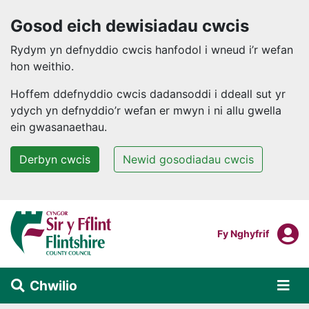
Gosod eich dewisiadau cwcis
Rydym yn defnyddio cwcis hanfodol i wneud i’r wefan
hon weithio.
Hoffem ddefnyddio cwcis dadansoddi i ddeall sut yr
ydych yn defnyddio’r wefan er mwyn i ni allu gwella
ein gwasanaethau.
Derbyn cwcis
Newid gosodiadau cwcis
Neidio i'r prif gynnwys
F
Mewngofnodi I
Fy Nghyfrif
Chwilio