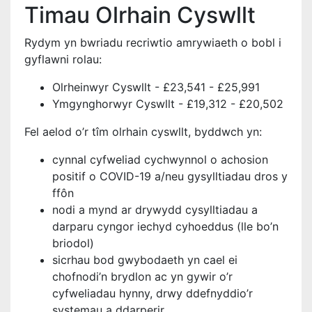
Timau Olrhain Cyswllt
Rydym yn bwriadu recriwtio amrywiaeth o bobl i
gyflawni rolau:
Olrheinwyr Cyswllt - £23,541 - £25,991
Ymgynghorwyr Cyswllt - £19,312 - £20,502
Fel aelod o’r tîm olrhain cyswllt, byddwch yn:
cynnal cyfweliad cychwynnol o achosion
positif o COVID-19 a/neu gysylltiadau dros y
ffôn
nodi a mynd ar drywydd cysylltiadau a
darparu cyngor iechyd cyhoeddus (lle bo’n
briodol)
sicrhau bod gwybodaeth yn cael ei
chofnodi’n brydlon ac yn gywir o’r
cyfweliadau hynny, drwy ddefnyddio’r
systemau a ddarperir