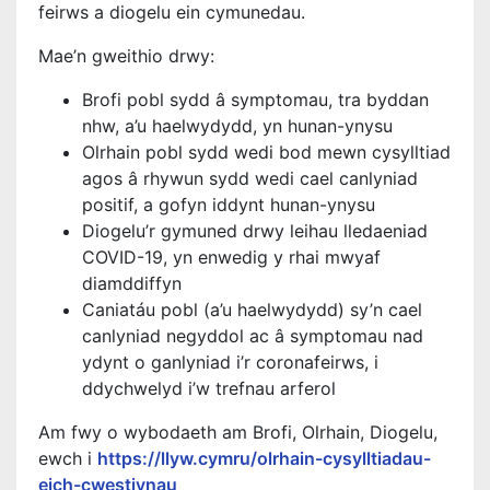
feirws a diogelu ein cymunedau.
Mae’n gweithio drwy:
Brofi pobl sydd â symptomau, tra byddan
nhw, a’u haelwydydd, yn hunan-ynysu
Olrhain pobl sydd wedi bod mewn cysylltiad
agos â rhywun sydd wedi cael canlyniad
positif, a gofyn iddynt hunan-ynysu
Diogelu’r gymuned drwy leihau lledaeniad
COVID-19, yn enwedig y rhai mwyaf
diamddiffyn
Caniatáu pobl (a’u haelwydydd) sy’n cael
canlyniad negyddol ac â symptomau nad
ydynt o ganlyniad i’r coronafeirws, i
ddychwelyd i’w trefnau arferol
Am fwy o wybodaeth am Brofi, Olrhain, Diogelu,
ewch i
https://llyw.cymru/olrhain-cysylltiadau-
eich-cwestiynau