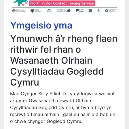
Ymgeisio yma
Ymunwch â’r rheng flaen
rithwir fel rhan o
Wasanaeth Olrhain
Cysylltiadau Gogledd
Cymru
Mae Cyngor Sir y Fflint, fel y cyflogwr arweiniol
ar gyfer Gwasanaeth newydd Olrhain
Cysylltiadau Gogledd Cymru, ar hyn o bryd yn
recriwtio timau olrhain i gael eu halinio â bob un
o chwe chyngor Gogledd Cymru.