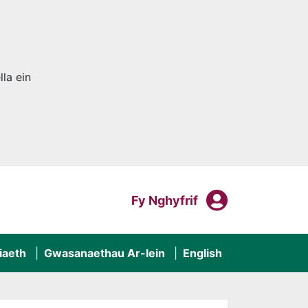
la ein
Fy Nghyf
Mewngofnodi I
Fy Nghyfrif
iaeth
Gwasanaethau Ar-lein
English