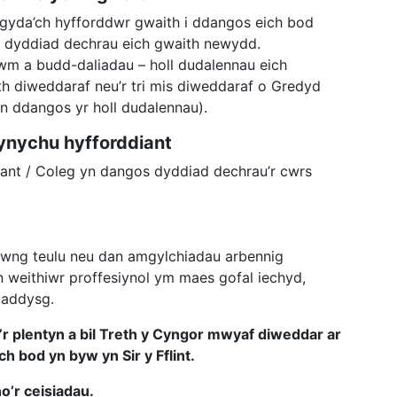
gyda’ch hyfforddwr gwaith i ddangos eich bod
u dyddiad dechrau eich gwaith newydd.
wm a budd-daliadau – holl dudalennau eich
h diweddaraf neu’r tri mis diweddaraf o Gredyd
n ddangos yr holl dudalennau).
nychu hyfforddiant
iant / Coleg yn dangos dyddiad dechrau’r cwrs
yfwng teulu neu dan amgylchiadau arbennig
 weithiwr proffesiynol ym maes gofal iechyd,
 addysg.
i’r plentyn a bil Treth y Cyngor mwyaf diweddar ar
 bod yn byw yn Sir y Fflint.
o’r ceisiadau.