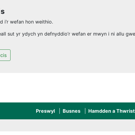
is
 i’r wefan hon weithio.
l sut yr ydych yn defnyddio’r wefan er mwyn i ni allu gwel
cis
Preswyl
Busnes
Hamdden a Thwrist