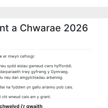
ant a Chwarae 2026
ae er mwyn cefnogi:
h neu sydd eisiau gwneud cwrs hyfforddi.
ddarpariaeth trwy gyfrwng y Gymraeg.
ulu neu dan amgylchiadau arbennig.
llai na fyddwn yn gallu ariannu pob cais.
i chi wneud cais am y grant.
hwelyd i’r gwaith