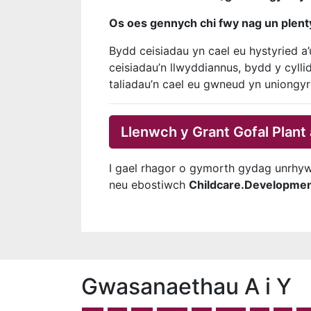
Os oes gennych chi fwy nag un plenty
Bydd ceisiadau yn cael eu hystyried a
ceisiadau’n llwyddiannus, bydd y cyl
taliadau’n cael eu gwneud yn uniongyrc
Llenwch y Grant Gofal Plan
I gael rhagor o gymorth gydag unrhyw
neu ebostiwch
Childcare.Development
Gwasanaethau A i Y