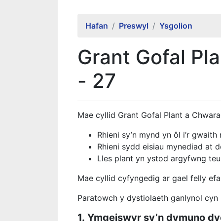
Hafan
Preswyl
Ysgolion
Grant Gofal Pl
- 27
Mae cyllid Grant Gofal Plant a Chwar
Rhieni sy’n mynd yn ôl i’r gwait
Rhieni sydd eisiau mynediad at 
Lles plant yn ystod argyfwng te
Mae cyllid cyfyngedig ar gael felly efa
Paratowch y dystiolaeth ganlynol cyn 
1.
Ymgeiswyr sy’n dymuno dyc