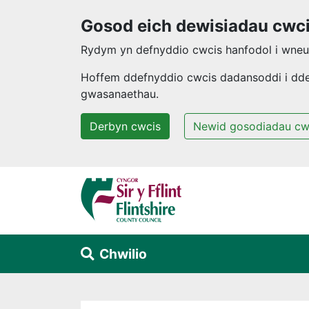
Gosod eich dewisiadau cwc
Rydym yn defnyddio cwcis hanfodol i wneud
Hoffem ddefnyddio cwcis dadansoddi i ddeal
gwasanaethau.
Derbyn cwcis
Newid gosodiadau cw
Neidio i'r prif gynnwys
Chwilio
Alert Section