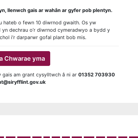
n, llenwch gais ar wahân ar gyfer pob plentyn.
’u hateb o fewn 10 diwrnod gwaith. Os yw
lid yn dechrau o’r diwrnod cymeradwyo a bydd y
hol i’r darparwr gofal plant bob mis.
t a Chwarae yma
 gais am grant cysylltwch â ni ar
01352 703930
@siryfflint.gov.uk