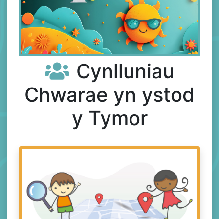
Cynlluniau
​
Chwarae yn ystod
y Tymor