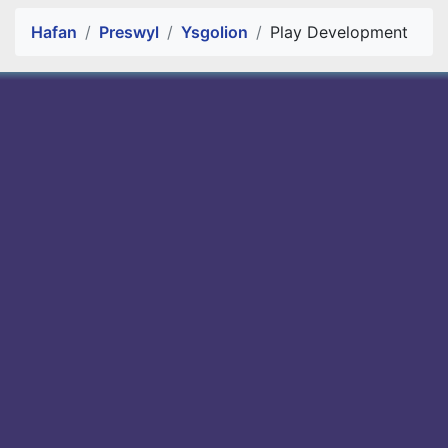
Alert Section
Hafan
Preswyl
Ysgolion
Play Development