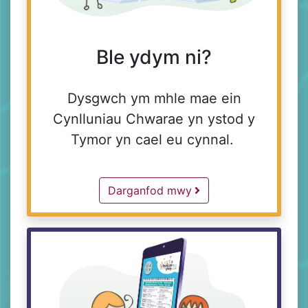
Ble ydym ni?
Dysgwch ym mhle mae ein
Cynlluniau Chwarae yn ystod y
Tymor yn cael eu cynnal.
About Us -
Darganfod mwy