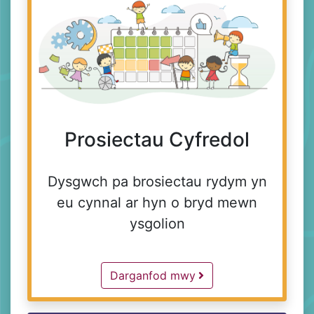
Prosiectau Cyfredol
Dysgwch pa brosiectau rydym yn
eu cynnal ar hyn o bryd mewn
ysgolion
About Us -
Darganfod mwy