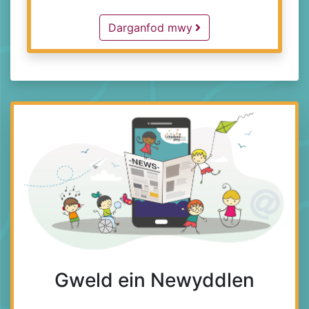
Free Groups and Activities -
Darganfod mwy
Gweld ein Newyddlen