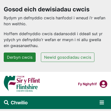
Gosod eich dewisiadau cwcis
Rydym yn defnyddio cwcis hanfodol i wneud i’r wefan
hon weithio.
Hoffem ddefnyddio cwcis dadansoddi i ddeall sut yr
ydych yn defnyddio’r wefan er mwyn i ni allu gwella
ein gwasanaethau.
Derbyn cwcis
Newid gosodiadau cwcis
Neidio i'r prif gynnwys
F
Mewngofnodi I
Fy Nghyfrif
Chwilio