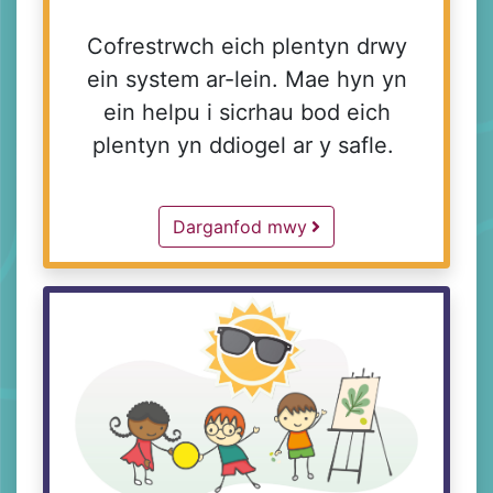
Cofrestrwch eich plentyn drwy
ein system ar-lein. Mae hyn yn
ein helpu i sicrhau bod eich
plentyn yn ddiogel ar y safle.
Blog -
Darganfod mwy