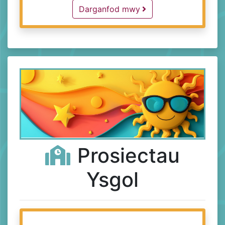
Free Groups and Activities -
Darganfod mwy
Prosiectau
​
Ysgol