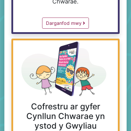
Chwarae.
About Us -
Darganfod mwy
Cofrestru ar gyfer
Cynllun Chwarae yn
ystod y Gwyliau