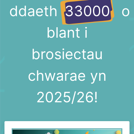
ddaeth
33000
o
blant i
brosiectau
chwarae yn
2025/26!