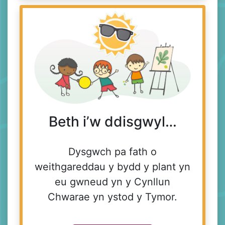
Beth i’w ddisgwyl…
Dysgwch pa fath o
weithgareddau y bydd y plant yn
eu gwneud yn y Cynllun
Chwarae yn ystod y Tymor.