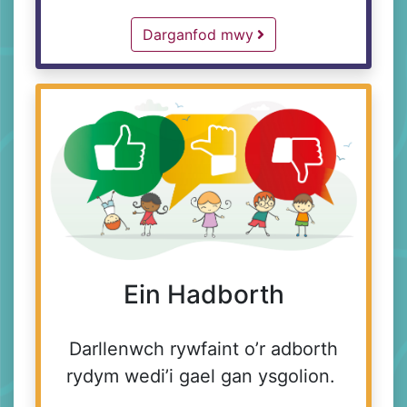
Blog -
Darganfod mwy
Ein Hadborth
Darllenwch rywfaint o’r adborth
rydym wedi’i gael gan ysgolion.