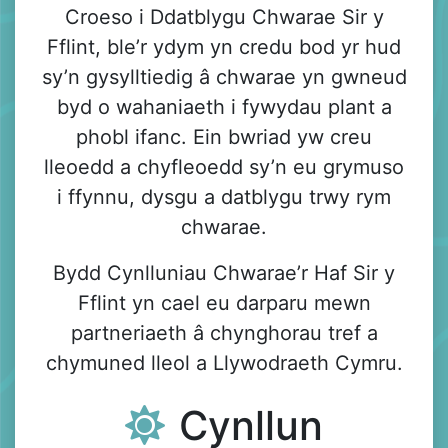
Croeso i Ddatblygu Chwarae Sir y
Fflint, ble’r ydym yn credu bod yr hud
sy’n gysylltiedig â chwarae yn gwneud
byd o wahaniaeth i fywydau plant a
phobl ifanc. Ein bwriad yw creu
lleoedd a chyfleoedd sy’n eu grymuso
i ffynnu, dysgu a datblygu trwy rym
chwarae.
Bydd Cynlluniau Chwarae’r Haf Sir y
Fflint yn cael eu darparu mewn
partneriaeth â chynghorau tref a
chymuned lleol a Llywodraeth Cymru.
Cynllun
​