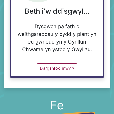
Beth i’w ddisgwyl…
Dysgwch pa fath o
weithgareddau y bydd y plant yn
eu gwneud yn y Cynllun
Chwarae yn ystod y Gwyliau.
Free Groups and Activities -
Darganfod mwy
Fe