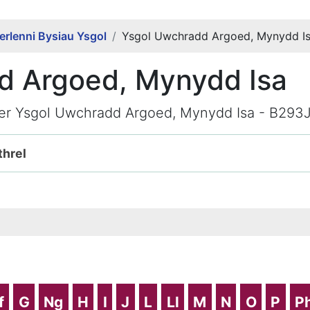
rlenni Bysiau Ysgol
Ysgol Uwchradd Argoed, Mynydd I
d Argoed, Mynydd Isa
fer Ysgol Uwchradd Argoed, Mynydd Isa - B293
threl
f
G
Ng
H
I
J
L
Ll
M
N
O
P
P