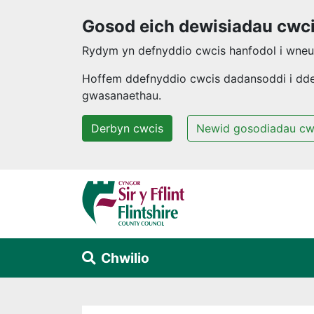
Gosod eich dewisiadau cwc
Rydym yn defnyddio cwcis hanfodol i wneud
Hoffem ddefnyddio cwcis dadansoddi i ddeal
gwasanaethau.
Derbyn cwcis
Newid gosodiadau cw
Neidio i'r prif gynnwys
Chwilio
Alert Section