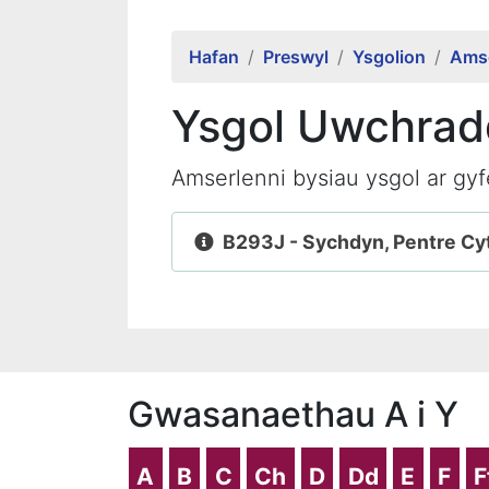
Hafan
Preswyl
Ysgolion
Amse
Ysgol Uwchrad
Amserlenni bysiau ysgol ar gy
B293J - Sychdyn, Pentre Cy
Gwasanaethau A i Y
A
B
C
Ch
D
Dd
E
F
F