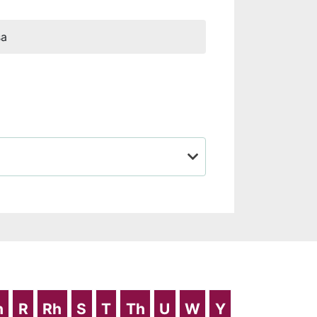
sa
J
h
R
Rh
S
T
Th
U
W
Y