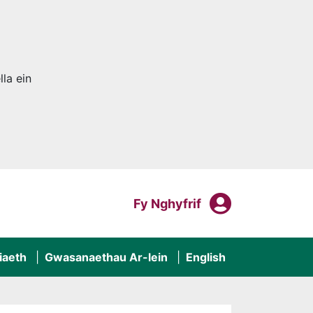
la ein
Fy Nghyf
Mewngofnodi I
Fy Nghyfrif
iaeth
Gwasanaethau Ar-lein
English