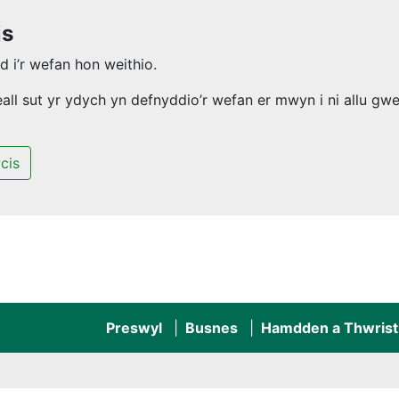
is
 i’r wefan hon weithio.
l sut yr ydych yn defnyddio’r wefan er mwyn i ni allu gwel
cis
Preswyl
Busnes
Hamdden a Thwrist