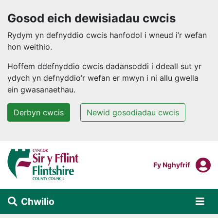
Gosod eich dewisiadau cwcis
Rydym yn defnyddio cwcis hanfodol i wneud i’r wefan
hon weithio.
Hoffem ddefnyddio cwcis dadansoddi i ddeall sut yr
ydych yn defnyddio’r wefan er mwyn i ni allu gwella
ein gwasanaethau.
Derbyn cwcis
Newid gosodiadau cwcis
Neidio i'r prif gynnwys
F
Mewngofnodi I
Fy Nghyfrif
Chwilio