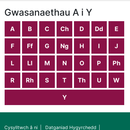
Gwasanaethau A i Y
A
B
C
Ch
D
Dd
E
F
Ff
G
Ng
H
I
J
L
Ll
M
N
O
P
Ph
R
Rh
S
T
Th
U
W
Y
Cysylltwch â ni
Datganiad Hygyrchedd