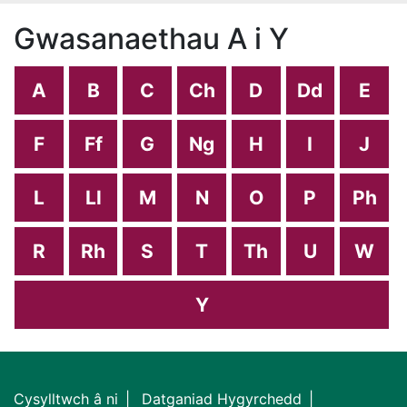
Gwasanaethau A i Y
A
B
C
Ch
D
Dd
E
F
Ff
G
Ng
H
I
J
L
Ll
M
N
O
P
Ph
R
Rh
S
T
Th
U
W
Y
Cysylltwch â ni
Datganiad Hygyrchedd