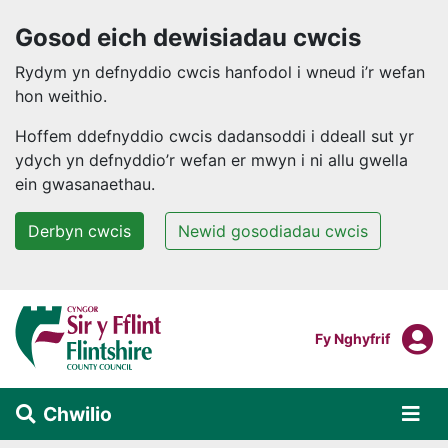
Gosod eich dewisiadau cwcis
Rydym yn defnyddio cwcis hanfodol i wneud i’r wefan
hon weithio.
Hoffem ddefnyddio cwcis dadansoddi i ddeall sut yr
ydych yn defnyddio’r wefan er mwyn i ni allu gwella
ein gwasanaethau.
Derbyn cwcis
Newid gosodiadau cwcis
Neidio i'r prif gynnwys
F
Mewngofnodi I
Fy Nghyfrif
Chwilio